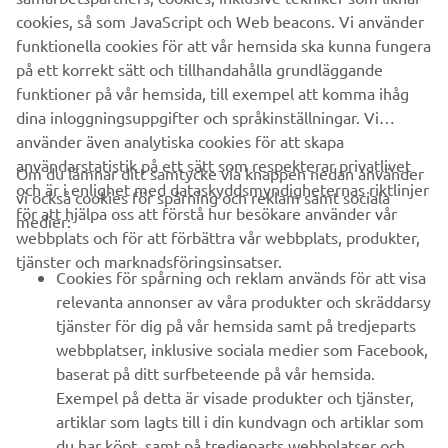
cookies, så som JavaScript och Web beacons. Vi använder
funktionella cookies för att vår hemsida ska kunna fungera
på ett korrekt sätt och tillhandahålla grundläggande
FÖRETAG
funktioner på vår hemsida, till exempel att komma ihåg
dina inloggningsuppgifter och språkinställningar. Vi
B2B
använder även analytiska cookies för att skapa
användarstatistik på ett sätt som respekterar privatlivet
Om du lämnar ditt samtycke via knappen nedan använder
UTFORSKA YAMAHA
och är i enlighet med dataskyddsmyndigheternas riktlinjer
vi också cookies för spårning och reklam samt sociala
för att hjälpa oss att förstå hur besökare använder vår
medier:
webbplats och för att förbättra vår webbplats, produkter,
FAQ & SUPPORT
tjänster och marknadsföringsinsatser.
Cookies för spårning och reklam används för att visa
relevanta annonser av våra produkter och skräddarsy
NYHETSBREV
tjänster för dig på vår hemsida samt på tredjeparts
webbplatser, inklusive sociala medier som Facebook,
Bli först att ta del av de senaste erbjudandena, evenemangen,
baserat på ditt surfbeteende på vår hemsida.
nyheterna och mycket mer
Exempel på detta är visade produkter och tjänster,
artiklar som lagts till i din kundvagn och artiklar som
du har köpt, samt på tredjeparts webbplatser och