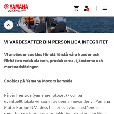
TACK!
VI VÄRDESÄTTER DIN PERSONLIGA INTEGRITET
TACK!
Vi använder cookies för att förstå våra kunder och
förbättra webbplatsen, produkterna, tjänsterna och
marknadsföringen.
OFFERTFÖRFRÅGAN ÄR SKICKAD
Cookies på Yamaha Motors hemsida
Du kommer att bli kontaktad inom kort.
På vår hemsida (yamaha-motor.eu) - och på
TILLBAKA TILL STARTSIDAN
eventuellt lokala versioner av denna - använder vi, Yamaha
Motor Europe N.V., dess filialer och våra närstående
samarbetspartners, cookies, inklusive tekniker som liknar