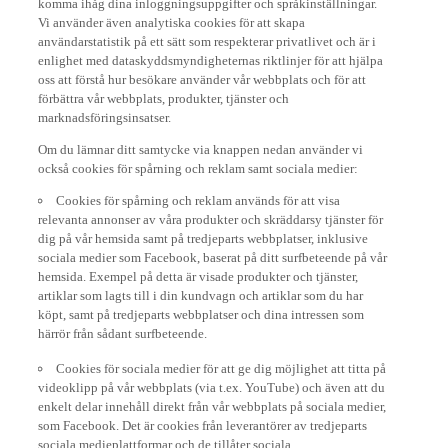
Vi använder även analytiska cookies för att skapa
användarstatistik på ett sätt som respekterar privatlivet och är i
enlighet med dataskyddsmyndigheternas riktlinjer för att hjälpa
oss att förstå hur besökare använder vår webbplats och för att
förbättra vår webbplats, produkter, tjänster och
marknadsföringsinsatser.
Om du lämnar ditt samtycke via knappen nedan använder vi
också cookies för spårning och reklam samt sociala medier:
Cookies för spårning och reklam används för att visa
relevanta annonser av våra produkter och skräddarsy tjänster för
dig på vår hemsida samt på tredjeparts webbplatser, inklusive
sociala medier som Facebook, baserat på ditt surfbeteende på vår
hemsida. Exempel på detta är visade produkter och tjänster,
artiklar som lagts till i din kundvagn och artiklar som du har
köpt, samt på tredjeparts webbplatser och dina intressen som
härrör från sådant surfbeteende.
Cookies för sociala medier för att ge dig möjlighet att titta på
videoklipp på vår webbplats (via t.ex. YouTube) och även att du
enkelt delar innehåll direkt från vår webbplats på sociala medier,
som Facebook. Det är cookies från leverantörer av tredjeparts
sociala medieplattformar och de tillåter sociala