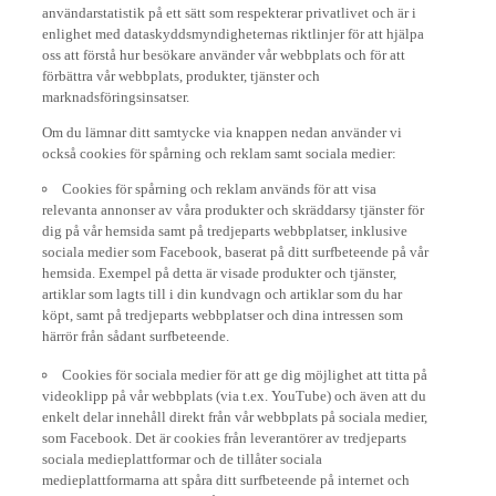
användarstatistik på ett sätt som respekterar privatlivet och är i
enlighet med dataskyddsmyndigheternas riktlinjer för att hjälpa
oss att förstå hur besökare använder vår webbplats och för att
förbättra vår webbplats, produkter, tjänster och
marknadsföringsinsatser.
Om du lämnar ditt samtycke via knappen nedan använder vi
också cookies för spårning och reklam samt sociala medier:
Cookies för spårning och reklam används för att visa
relevanta annonser av våra produkter och skräddarsy tjänster för
dig på vår hemsida samt på tredjeparts webbplatser, inklusive
sociala medier som Facebook, baserat på ditt surfbeteende på vår
hemsida. Exempel på detta är visade produkter och tjänster,
artiklar som lagts till i din kundvagn och artiklar som du har
köpt, samt på tredjeparts webbplatser och dina intressen som
härrör från sådant surfbeteende.
Cookies för sociala medier för att ge dig möjlighet att titta på
videoklipp på vår webbplats (via t.ex. YouTube) och även att du
enkelt delar innehåll direkt från vår webbplats på sociala medier,
som Facebook. Det är cookies från leverantörer av tredjeparts
sociala medieplattformar och de tillåter sociala
medieplattformarna att spåra ditt surfbeteende på internet och
använda det för egna ändamål.