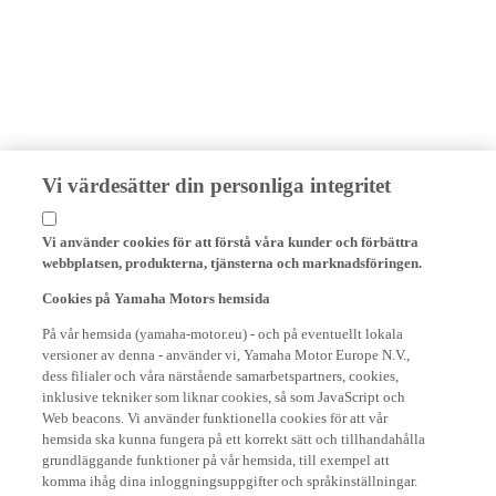
Vi värdesätter din personliga integritet
Vi använder cookies för att förstå våra kunder och förbättra
webbplatsen, produkterna, tjänsterna och marknadsföringen.
Cookies på Yamaha Motors hemsida
På vår hemsida (yamaha-motor.eu) - och på eventuellt lokala
versioner av denna - använder vi, Yamaha Motor Europe N.V.,
dess filialer och våra närstående samarbetspartners, cookies,
inklusive tekniker som liknar cookies, så som JavaScript och
Web beacons. Vi använder funktionella cookies för att vår
hemsida ska kunna fungera på ett korrekt sätt och tillhandahålla
grundläggande funktioner på vår hemsida, till exempel att
komma ihåg dina inloggningsuppgifter och språkinställningar.
Vi använder även analytiska cookies för att skapa