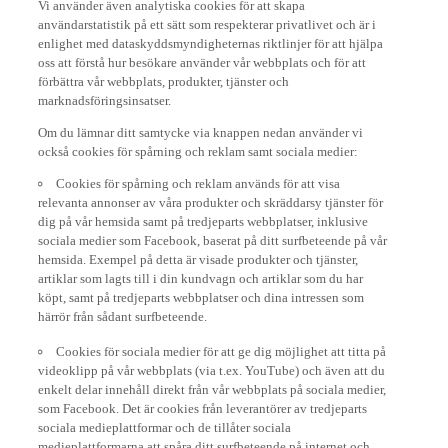
användarstatistik på ett sätt som respekterar privatlivet och är i
enlighet med dataskyddsmyndigheternas riktlinjer för att hjälpa
oss att förstå hur besökare använder vår webbplats och för att
förbättra vår webbplats, produkter, tjänster och
marknadsföringsinsatser.
Om du lämnar ditt samtycke via knappen nedan använder vi
också cookies för spårning och reklam samt sociala medier:
Cookies för spårning och reklam används för att visa
relevanta annonser av våra produkter och skräddarsy tjänster för
dig på vår hemsida samt på tredjeparts webbplatser, inklusive
sociala medier som Facebook, baserat på ditt surfbeteende på vår
hemsida. Exempel på detta är visade produkter och tjänster,
artiklar som lagts till i din kundvagn och artiklar som du har
köpt, samt på tredjeparts webbplatser och dina intressen som
härrör från sådant surfbeteende.
Cookies för sociala medier för att ge dig möjlighet att titta på
videoklipp på vår webbplats (via t.ex. YouTube) och även att du
enkelt delar innehåll direkt från vår webbplats på sociala medier,
som Facebook. Det är cookies från leverantörer av tredjeparts
sociala medieplattformar och de tillåter sociala
medieplattformarna att spåra ditt surfbeteende på internet och