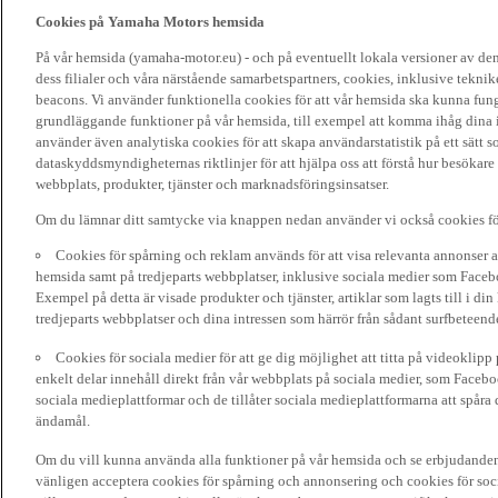
Cookies på Yamaha Motors hemsida
På vår hemsida (yamaha-motor.eu) - och på eventuellt lokala versioner av d
dess filialer och våra närstående samarbetspartners, cookies, inklusive tekni
beacons. Vi använder funktionella cookies för att vår hemsida ska kunna funge
grundläggande funktioner på vår hemsida, till exempel att komma ihåg dina i
använder även analytiska cookies för att skapa användarstatistik på ett sätt s
dataskyddsmyndigheternas riktlinjer för att hjälpa oss att förstå hur besökare
webbplats, produkter, tjänster och marknadsföringsinsatser.
Om du lämnar ditt samtycke via knappen nedan använder vi också cookies fö
Cookies för spårning och reklam används för att visa relevanta annonser a
hemsida samt på tredjeparts webbplatser, inklusive sociala medier som Facebo
Exempel på detta är visade produkter och tjänster, artiklar som lagts till i d
tredjeparts webbplatser och dina intressen som härrör från sådant surfbeteend
Cookies för sociala medier för att ge dig möjlighet att titta på videoklip
enkelt delar innehåll direkt från vår webbplats på sociala medier, som Faceboo
sociala medieplattformar och de tillåter sociala medieplattformarna att spåra 
ändamål.
Om du vill kunna använda alla funktioner på vår hemsida och se erbjudanden
vänligen acceptera cookies för spårning och annonsering och cookies för soc