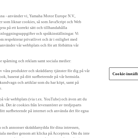
enna - använder vi, Yamaha Motor Europe N.V.,
ker som liknar cookies, så som JavaScript och Web
ra på ett korrekt sätt och tillhandahålla
nloggningsuppgifter och språkinställningar. Vi
om respekterar privatlivet och är i enlighet med
 använder vår webbplats och för att förbättra vår
r spårning och reklam samt sociala medier:
v våra produkter och skräddarsy tjänster för dig på vår
Cookie-instäl
ok, baserat på ditt surfbeteende på vår hemsida.
in kundvagn och artiklar som du har köpt, samt på
e.
p på vår webbplats (via t.ex. YouTube) och även att du
k. Det är cookies från leverantörer av tredjeparts
ditt surfbeteende på internet och använda det för egna
 och annonser skräddarsydda för dina intressen,
iala medier genom att klicka på Acceptera. Om du inte