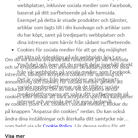
webbplatser, inklusive sociala medier som Facebook,
baserat på ditt surfbeteende på vår hemsida.
FAQ & SUPPORT
Exempel på detta är visade produkter och tjänster,
artiklar som lagts till i din kundvagn och artiklar som
du har köpt, samt på tredjeparts webbplatser och
NYHETSBREV
dina intressen som härrör från sådant surfbeteende.
Bli först att ta del av de senaste erbjudandena, evenemangen,
Cookies för sociala medier för att ge dig möjlighet
nyheterna och mycket mer
att titta på videoklipp på vår webbplats (via t.ex.
Om du vill kunna använda alla funktioner på vår hemsida
YouTube) och även att du enkelt delar innehåll direkt
och se erbjudanden och annonser skräddarsydda för dina
från vår webbplats på sociala medier, som Facebook.
intressen, vänligen acceptera cookies för spårning och
Det är cookies från leverantörer av tredjeparts
annonsering och cookies för sociala medier genom att
PRENUMERERA
sociala medieplattformar och de tillåter sociala
klicka på Acceptera. Om du inte vill acceptera dessa
medieplattformarna att spåra ditt surfbeteende på
cookies eller önskar att bara acceptera specifika kategorier
internet och använda det för egna ändamål.
Läs vår integritetspolicy för att ta reda på hur vi behandlar dina
av cookies (som t.ex. cookies i sociala medier), klickar du
personuppgifter:
Integritetspolicy
på knappen "Anpassa din cookies" nedan. Du kan också
ändra dina inställningar och återkalla ditt samtycke när
som helst via vår
Cookie Policy
. Läs denna policy för att
Sweden (Swedish)
lära dig mer om de cookies vi använder och hur
Visa mer