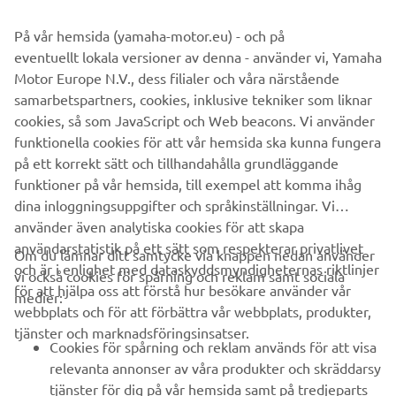
På vår hemsida (yamaha-motor.eu) - och på
eventuellt lokala versioner av denna - använder vi, Yamaha
Motor Europe N.V., dess filialer och våra närstående
samarbetspartners, cookies, inklusive tekniker som liknar
cookies, så som JavaScript och Web beacons. Vi använder
funktionella cookies för att vår hemsida ska kunna fungera
på ett korrekt sätt och tillhandahålla grundläggande
funktioner på vår hemsida, till exempel att komma ihåg
dina inloggningsuppgifter och språkinställningar. Vi
använder även analytiska cookies för att skapa
användarstatistik på ett sätt som respekterar privatlivet
Om du lämnar ditt samtycke via knappen nedan använder
och är i enlighet med dataskyddsmyndigheternas riktlinjer
vi också cookies för spårning och reklam samt sociala
FÖRETAG
för att hjälpa oss att förstå hur besökare använder vår
medier:
webbplats och för att förbättra vår webbplats, produkter,
tjänster och marknadsföringsinsatser.
B2B
Cookies för spårning och reklam används för att visa
relevanta annonser av våra produkter och skräddarsy
UTFORSKA YAMAHA
tjänster för dig på vår hemsida samt på tredjeparts