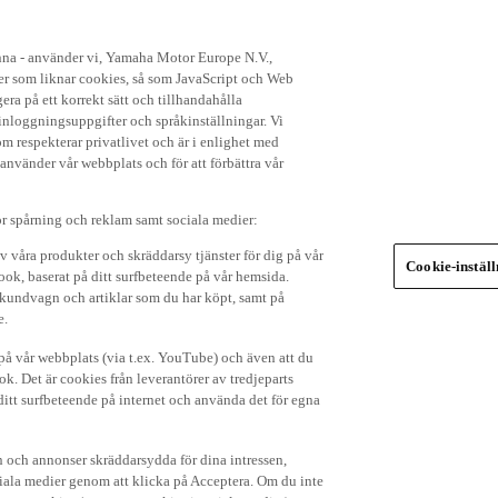
enna - använder vi, Yamaha Motor Europe N.V.,
ker som liknar cookies, så som JavaScript och Web
ra på ett korrekt sätt och tillhandahålla
nloggningsuppgifter och språkinställningar. Vi
om respekterar privatlivet och är i enlighet med
 använder vår webbplats och för att förbättra vår
r spårning och reklam samt sociala medier:
v våra produkter och skräddarsy tjänster för dig på vår
Cookie-instäl
ok, baserat på ditt surfbeteende på vår hemsida.
in kundvagn och artiklar som du har köpt, samt på
e.
p på vår webbplats (via t.ex. YouTube) och även att du
k. Det är cookies från leverantörer av tredjeparts
ditt surfbeteende på internet och använda det för egna
 och annonser skräddarsydda för dina intressen,
iala medier genom att klicka på Acceptera. Om du inte