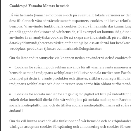
Cookies på Yamaha Motors hemsida
På vår hemsida (yamaha-motor.eu) - och på eventuellt lokala versioner av d
dess filialer och våra närstående samarbetspartners, cookies, inklusive tekni
beacons. Vi använder funktionella cookies för att vår hemsida ska kunna funge
grundläggande funktioner på vår hemsida, till exempel att komma ihåg dina i
använder även analytiska cookies för att skapa användarstatistik på ett sätt s
dataskyddsmyndigheternas riktlinjer för att hjälpa oss att förstå hur besökare
webbplats, produkter, tjänster och marknadsföringsinsatser.
Om du lämnar ditt samtycke via knappen nedan använder vi också cookies fö
Cookies för spårning och reklam används för att visa relevanta annonser a
hemsida samt på tredjeparts webbplatser, inklusive sociala medier som Facebo
Exempel på detta är visade produkter och tjänster, artiklar som lagts till i d
tredjeparts webbplatser och dina intressen som härrör från sådant surfbeteend
Cookies för sociala medier för att ge dig möjlighet att titta på videoklip
enkelt delar innehåll direkt från vår webbplats på sociala medier, som Faceboo
sociala medieplattformar och de tillåter sociala medieplattformarna att spåra 
ändamål.
Om du vill kunna använda alla funktioner på vår hemsida och se erbjudanden
vänligen acceptera cookies för spårning och annonsering och cookies för soc