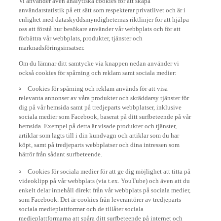
användarstatistik på ett sätt som respekterar privatlivet och är i
enlighet med dataskyddsmyndigheternas riktlinjer för att hjälpa
oss att förstå hur besökare använder vår webbplats och för att
förbättra vår webbplats, produkter, tjänster och
marknadsföringsinsatser.
Om du lämnar ditt samtycke via knappen nedan använder vi
också cookies för spårning och reklam samt sociala medier:
Cookies för spårning och reklam används för att visa
relevanta annonser av våra produkter och skräddarsy tjänster för
dig på vår hemsida samt på tredjeparts webbplatser, inklusive
sociala medier som Facebook, baserat på ditt surfbeteende på vår
hemsida. Exempel på detta är visade produkter och tjänster,
artiklar som lagts till i din kundvagn och artiklar som du har
köpt, samt på tredjeparts webbplatser och dina intressen som
härrör från sådant surfbeteende.
Cookies för sociala medier för att ge dig möjlighet att titta på
videoklipp på vår webbplats (via t.ex. YouTube) och även att du
enkelt delar innehåll direkt från vår webbplats på sociala medier,
som Facebook. Det är cookies från leverantörer av tredjeparts
sociala medieplattformar och de tillåter sociala
medieplattformarna att spåra ditt surfbeteende på internet och