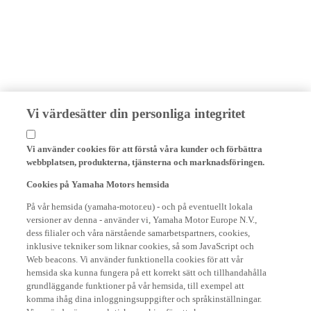
Vi värdesätter din personliga integritet
Vi använder cookies för att förstå våra kunder och förbättra
webbplatsen, produkterna, tjänsterna och marknadsföringen.
Cookies på Yamaha Motors hemsida
På vår hemsida (yamaha-motor.eu) - och på eventuellt lokala
versioner av denna - använder vi, Yamaha Motor Europe N.V.,
dess filialer och våra närstående samarbetspartners, cookies,
inklusive tekniker som liknar cookies, så som JavaScript och
Web beacons. Vi använder funktionella cookies för att vår
hemsida ska kunna fungera på ett korrekt sätt och tillhandahålla
grundläggande funktioner på vår hemsida, till exempel att
komma ihåg dina inloggningsuppgifter och språkinställningar.
Vi använder även analytiska cookies för att skapa