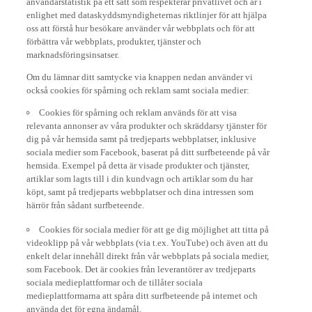
enlighet med dataskyddsmyndigheternas riktlinjer för att hjälpa
oss att förstå hur besökare använder vår webbplats och för att
förbättra vår webbplats, produkter, tjänster och
marknadsföringsinsatser.
Om du lämnar ditt samtycke via knappen nedan använder vi
också cookies för spårning och reklam samt sociala medier:
Cookies för spårning och reklam används för att visa
relevanta annonser av våra produkter och skräddarsy tjänster för
dig på vår hemsida samt på tredjeparts webbplatser, inklusive
sociala medier som Facebook, baserat på ditt surfbeteende på vår
hemsida. Exempel på detta är visade produkter och tjänster,
artiklar som lagts till i din kundvagn och artiklar som du har
köpt, samt på tredjeparts webbplatser och dina intressen som
härrör från sådant surfbeteende.
Cookies för sociala medier för att ge dig möjlighet att titta på
videoklipp på vår webbplats (via t.ex. YouTube) och även att du
enkelt delar innehåll direkt från vår webbplats på sociala medier,
som Facebook. Det är cookies från leverantörer av tredjeparts
sociala medieplattformar och de tillåter sociala
medieplattformarna att spåra ditt surfbeteende på internet och
använda det för egna ändamål.