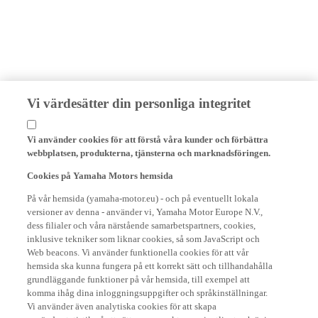
Vi värdesätter din personliga integritet
Vi använder cookies för att förstå våra kunder och förbättra
webbplatsen, produkterna, tjänsterna och marknadsföringen.
Cookies på Yamaha Motors hemsida
På vår hemsida (yamaha-motor.eu) - och på eventuellt lokala
versioner av denna - använder vi, Yamaha Motor Europe N.V.,
dess filialer och våra närstående samarbetspartners, cookies,
inklusive tekniker som liknar cookies, så som JavaScript och
Web beacons. Vi använder funktionella cookies för att vår
hemsida ska kunna fungera på ett korrekt sätt och tillhandahålla
grundläggande funktioner på vår hemsida, till exempel att
komma ihåg dina inloggningsuppgifter och språkinställningar.
Vi använder även analytiska cookies för att skapa
användarstatistik på ett sätt som respekterar privatlivet och är i