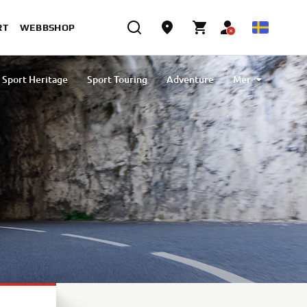
RT
WEBBSHOP
Sport Heritage
Sport Touring
Adventure
Mer
Erbjudanden
Yard Built
Privatleasing
Y-AMT: Yamaha Automated Manual Transmission
Be om offert