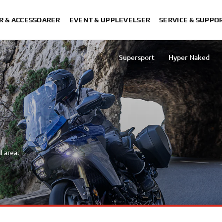
R & ACCESSOARER
EVENT & UPPLEVELSER
SERVICE & SUPPO
Supersport
Hyper Naked
Off Road Competition
Jämför Motorcyklar
Boka en provkörning
Börja Köra Motorcykel
d area.