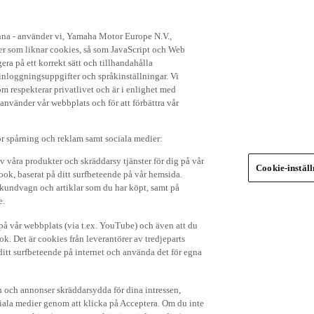
enna - använder vi, Yamaha Motor Europe N.V.,
ker som liknar cookies, så som JavaScript och Web
ra på ett korrekt sätt och tillhandahålla
nloggningsuppgifter och språkinställningar. Vi
om respekterar privatlivet och är i enlighet med
 använder vår webbplats och för att förbättra vår
r spårning och reklam samt sociala medier:
v våra produkter och skräddarsy tjänster för dig på vår
Cookie-instäl
ok, baserat på ditt surfbeteende på vår hemsida.
in kundvagn och artiklar som du har köpt, samt på
e.
p på vår webbplats (via t.ex. YouTube) och även att du
k. Det är cookies från leverantörer av tredjeparts
ditt surfbeteende på internet och använda det för egna
 och annonser skräddarsydda för dina intressen,
iala medier genom att klicka på Acceptera. Om du inte