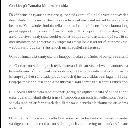
Cookies på Yamaha Motors hemsida
På vår hemsida (yamaha-motor.eu) - och på eventuellt lokala versioner av d
dess filialer och våra närstående samarbetspartners, cookies, inklusive tekni
beacons. Vi använder funktionella cookies för att vår hemsida ska kunna funge
grundläggande funktioner på vår hemsida, till exempel att komma ihåg dina i
använder även analytiska cookies för att skapa användarstatistik på ett sätt s
dataskyddsmyndigheternas riktlinjer för att hjälpa oss att förstå hur besökare
webbplats, produkter, tjänster och marknadsföringsinsatser.
Om du lämnar ditt samtycke via knappen nedan använder vi också cookies fö
Cookies för spårning och reklam används för att visa relevanta annonser a
hemsida samt på tredjeparts webbplatser, inklusive sociala medier som Facebo
Exempel på detta är visade produkter och tjänster, artiklar som lagts till i d
tredjeparts webbplatser och dina intressen som härrör från sådant surfbeteend
Cookies för sociala medier för att ge dig möjlighet att titta på videoklip
enkelt delar innehåll direkt från vår webbplats på sociala medier, som Faceboo
sociala medieplattformar och de tillåter sociala medieplattformarna att spåra 
ändamål.
Om du vill kunna använda alla funktioner på vår hemsida och se erbjudanden
vänligen acceptera cookies för spårning och annonsering och cookies för soc