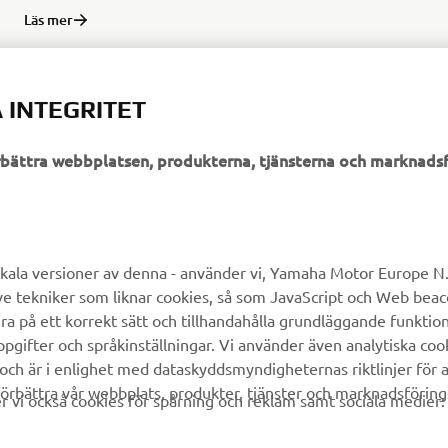
Läs mer
 INTEGRITET
örbättra webbplatsen, produkterna, tjänsterna och marknadsf
UTFORSKA YAMAHA
FAQ & SUPPORT
MyYamaha
Kundservice
kala versioner av denna - använder vi, Yamaha Motor Europe N.V.
ve tekniker som liknar cookies, så som JavaScript och Web bea
Yamaha Music
Reservdelskatalog
ra på ett korrekt sätt och tillhandahålla grundläggande funktio
Yamaha Racing
Yamaha-återförsäljare
gifter och språkinställningar. Vi använder även analytiska cook
 och är i enlighet med dataskyddsmyndigheternas riktlinjer för at
Yamaha Motor Global
Hantering av avfall från
örbättra vår webbplats, produkter, tjänster och marknadsföring
batterier
vi också cookies för spårning och reklam samt sociala medier:
Mobilappar