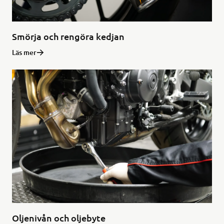
Smörja och rengöra kedjan
Läs mer
Oljenivån och oljebyte