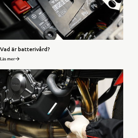
Vad är batterivård?
Läs mer