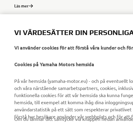
Läs mer
VI VÄRDESÄTTER DIN PERSONLIGA
Vi använder cookies för att förstå våra kunder och f
FÖRETAG
B2B
Cookies på Yamaha Motors hemsida
Om oss
eBike-system
På vår hemsida (yamaha-motor.eu) - och på eventuellt lo
och våra närstående samarbetspartners, cookies, inklusi
Nyheter
Myndigheter
funktionella cookies för att vår hemsida ska kunna funge
Events
Golfbanor
hemsida, till exempel att komma ihåg dina inloggningsupp
användarstatistik på ett sätt som respekterar privatlivet
Yamaha Press
Räddningstjänst
förstå hur besökare använder vår webbplats och för att f
Om du lämnar ditt samtycke via knappen nedan använder 
Broschyrer
Körskolor
Arbeta på Yamaha
Robotics