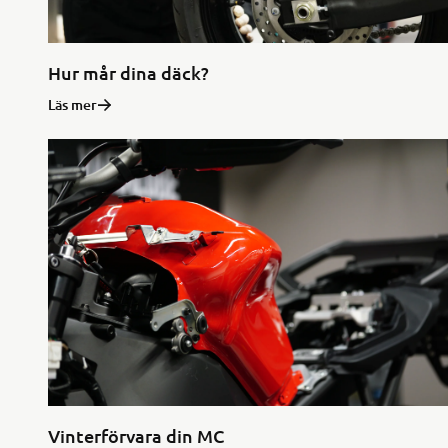
Hur mår dina däck?
Läs mer
Vinterförvara din MC