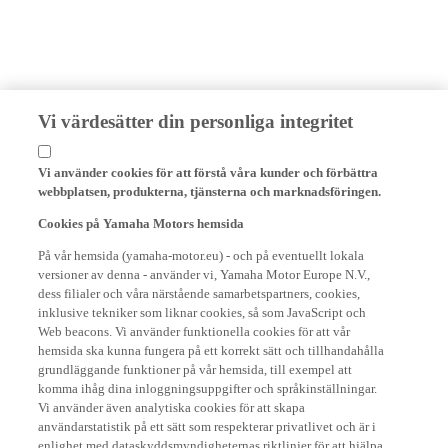
Vi värdesätter din personliga integritet
Vi använder cookies för att förstå våra kunder och förbättra
webbplatsen, produkterna, tjänsterna och marknadsföringen.
Cookies på Yamaha Motors hemsida
På vår hemsida (yamaha-motor.eu) - och på eventuellt lokala
versioner av denna - använder vi, Yamaha Motor Europe N.V.,
dess filialer och våra närstående samarbetspartners, cookies,
inklusive tekniker som liknar cookies, så som JavaScript och
Web beacons. Vi använder funktionella cookies för att vår
hemsida ska kunna fungera på ett korrekt sätt och tillhandahålla
grundläggande funktioner på vår hemsida, till exempel att
komma ihåg dina inloggningsuppgifter och språkinställningar.
Vi använder även analytiska cookies för att skapa
användarstatistik på ett sätt som respekterar privatlivet och är i
enlighet med dataskyddsmyndigheternas riktlinjer för att hjälpa