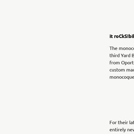
it roCkS!b
The monocoq
third Yard
from Oporto
custom mach
monocoque t
For their l
entirely ne