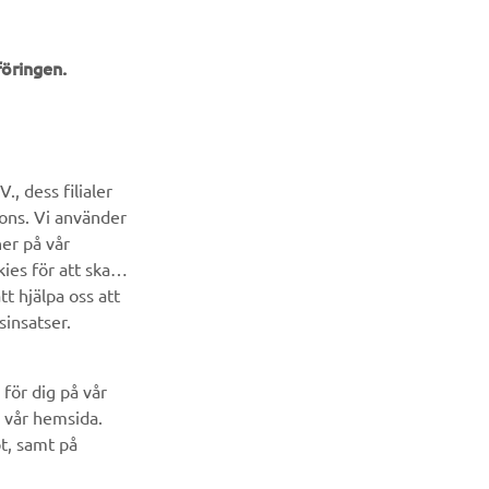
öringen.
NYHETSBREV
Bli först att ta del av de senaste erbjudandena, evenemangen,
, dess filialer
nyheterna och mycket mer
cons. Vi använder
ner på vår
PRENUMERERA
ies för att skapa
t hjälpa oss att
Läs vår integritetspolicy för att ta reda på hur vi behandlar dina
sinsatser.
personuppgifter:
Integritetspolicy
för dig på vår
 vår hemsida.
pt, samt på