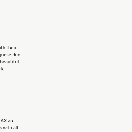
th their
uguese duo
beautiful
rk
VMAX an
 with all