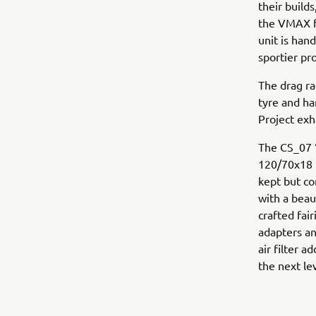
their build
the VMAX fu
unit is han
sportier pro
The drag ra
tyre and ha
Project exh
The CS_07 ‘
120/70x18 D
kept but co
with a beau
crafted fai
adapters an
air filter 
the next lev