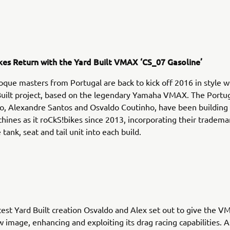
ikes Return with the Yard Built VMAX ‘CS_07 Gasoline’
ue masters from Portugal are back to kick off 2016 in style wi
 Built project, based on the legendary Yamaha VMAX. The Port
, Alexandre Santos and Osvaldo Coutinho, have been building 
ines as it roCkS!bikes since 2013, incorporating their tradema
ank, seat and tail unit into each build.
atest Yard Built creation Osvaldo and Alex set out to give the 
w image, enhancing and exploiting its drag racing capabilities. As