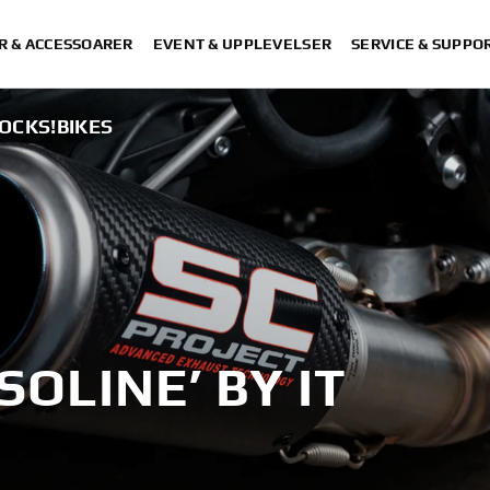
R & ACCESSOARER
EVENT & UPPLEVELSER
SERVICE & SUPPO
ROCKS!BIKES
OLINE’ BY IT