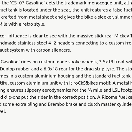
s, the ‘CS_07 Gasoline’ gets the trademark monocoque unit, alt
el tank is located under the seat, the unit features a false fue
d crafted from metal sheet and gives the bike a sleeker, slimme
file with a retro style.
cer influence is clear to see with the massive slick rear Micke
ndmade stainless steel 4 -2 headers connecting to a custom fr
aust system with carbon silencers.
Gasoline’ rides on custom made spoke wheels, 3.5x18 front wi
unlop rubber and a 6.0x18 rear for the drag strip tyre. The sto
mes in a custom aluminium housing and the standard fuel tank 
tiful custom aluminium unit with it roCkS!bikes motif. A metal
ring ensures slippery aerodynamics for the ¼ mile and LSL foot
d clip-ons put the rider in the correct position. A Rizoma fuel 
add some extra bling and Brembo brake and clutch master cylinder
el.