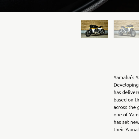
Yamaha's Ya
Developing 
has deliver
based on t
across the 
one of Yama
has set new
their Yama