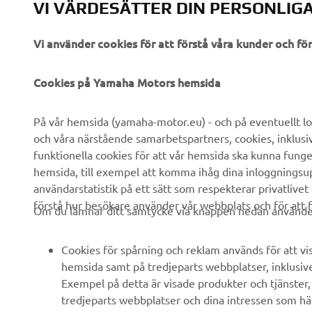
VI VÄRDESÄTTER DIN PERSONLIGA
Vi använder cookies för att förstå våra kunder och f
FÖRETAG
B2B
Cookies på Yamaha Motors hemsida
Om oss
eBike-system
På vår hemsida (yamaha-motor.eu) - och på eventuellt lo
och våra närstående samarbetspartners, cookies, inklusi
Nyheter
Myndigheter
funktionella cookies för att vår hemsida ska kunna funge
Events
Golfbanor
hemsida, till exempel att komma ihåg dina inloggningsupp
användarstatistik på ett sätt som respekterar privatlivet
Yamaha Press
Räddningstjänst
förstå hur besökare använder vår webbplats och för att f
Om du lämnar ditt samtycke via knappen nedan använder 
Broschyrer
Körskolor
Arbeta på Yamaha
Robotics
Cookies för spårning och reklam används för att vi
Bli återförsäljare
Partnerskap
hemsida samt på tredjeparts webbplatser, inklusiv
Exempel på detta är visade produkter och tjänster, a
Policy för mänskliga
Teknisk information för
tredjeparts webbplatser och dina intressen som hä
rättigheter
oberoende handlare