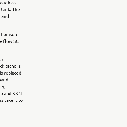
hough as
l tank. The
r and
y Thomson
ee flow SC
th
ck tacho is
is replaced
 hand
peg
cap and K&N
s take it to