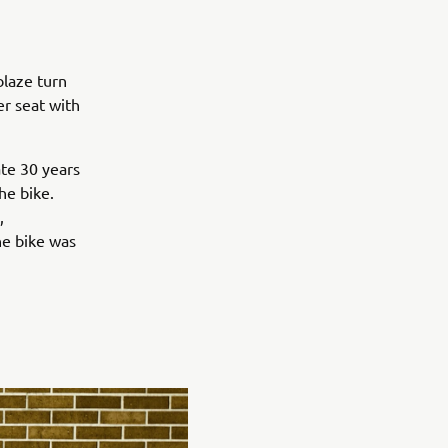
blaze turn
er seat with
ate 30 years
he bike.
,
he bike was