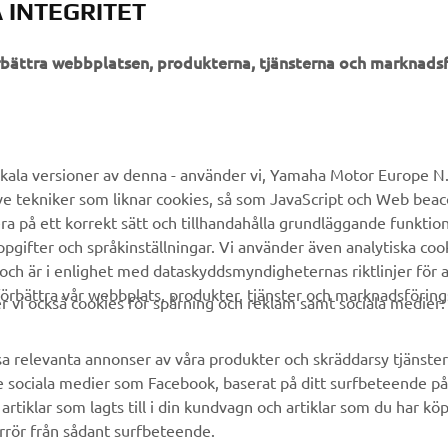
 INTEGRITET
örbättra webbplatsen, produkterna, tjänsterna och marknadsf
UTFORSKA YAMAHA
FAQ & SUPPORT
MyYamaha
Kundservice
kala versioner av denna - använder vi, Yamaha Motor Europe N.V.
ve tekniker som liknar cookies, så som JavaScript och Web bea
Yamaha Music
Reservdelskatalog
ra på ett korrekt sätt och tillhandahålla grundläggande funktio
Yamaha Racing
Yamaha-återförsäljare
gifter och språkinställningar. Vi använder även analytiska cook
 och är i enlighet med dataskyddsmyndigheternas riktlinjer för at
Yamaha Motor Global
Hantering av avfall från
örbättra vår webbplats, produkter, tjänster och marknadsföring
batterier
vi också cookies för spårning och reklam samt sociala medier:
Mobilappar
sa relevanta annonser av våra produkter och skräddarsy tjänster 
e sociala medier som Facebook, baserat på ditt surfbeteende på
rtiklar som lagts till i din kundvagn och artiklar som du har kö
rrör från sådant surfbeteende.