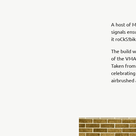
A host of M
signals ens
it roCkS!bi
The build w
of the VMAX
Taken from 
celebrating
airbrushed 