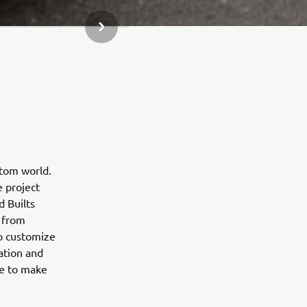
NÄSTA GALLERIOBJEKT
stom world.
e project
d Builts
 from
to customize
ation and
ne to make