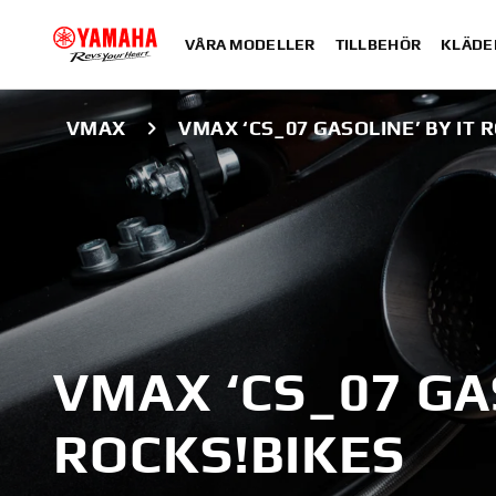
VÅRA MODELLER
TILLBEHÖR
KLÄDE
VMAX
VMAX ‘CS_07 GASOLINE’ BY IT 
VMAX ‘CS_07 GAS
ROCKS!BIKES