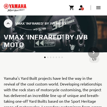
VMAX 'INFRARED' BY JVB MOTO
VMAX 'INFRARED' BY JVB
MOTO
NÄSTA G
1
/
7
Yamaha's Yard Built projects have led the way in the
revival of the cool custom world. Developing relationships
with the rock stars of motorcycle customising, the project
has delivered an incredible line up of unique and breath-
taking one-off Yard Builts based on the Sport Heritage
range of motorcycles. Legendary customizers from across