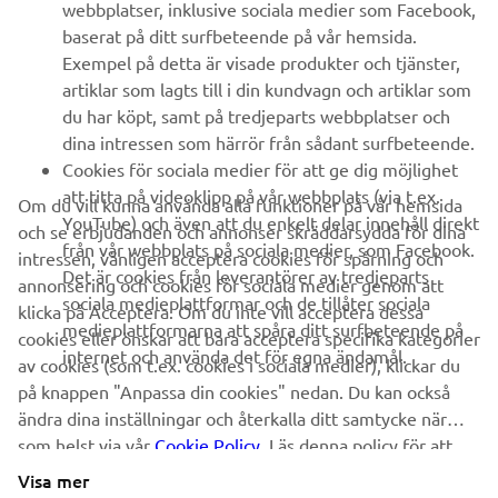
webbplatser, inklusive sociala medier som Facebook,
baserat på ditt surfbeteende på vår hemsida.
FAQ & SUPPORT
Exempel på detta är visade produkter och tjänster,
artiklar som lagts till i din kundvagn och artiklar som
du har köpt, samt på tredjeparts webbplatser och
NYHETSBREV
dina intressen som härrör från sådant surfbeteende.
Bli först att ta del av de senaste erbjudandena, evenemangen,
Cookies för sociala medier för att ge dig möjlighet
nyheterna och mycket mer
att titta på videoklipp på vår webbplats (via t.ex.
Om du vill kunna använda alla funktioner på vår hemsida
YouTube) och även att du enkelt delar innehåll direkt
och se erbjudanden och annonser skräddarsydda för dina
från vår webbplats på sociala medier, som Facebook.
intressen, vänligen acceptera cookies för spårning och
Det är cookies från leverantörer av tredjeparts
annonsering och cookies för sociala medier genom att
PRENUMERERA
sociala medieplattformar och de tillåter sociala
klicka på Acceptera. Om du inte vill acceptera dessa
medieplattformarna att spåra ditt surfbeteende på
cookies eller önskar att bara acceptera specifika kategorier
internet och använda det för egna ändamål.
Läs vår integritetspolicy för att ta reda på hur vi behandlar dina
av cookies (som t.ex. cookies i sociala medier), klickar du
personuppgifter:
Integritetspolicy
på knappen "Anpassa din cookies" nedan. Du kan också
ändra dina inställningar och återkalla ditt samtycke när
som helst via vår
Sweden (Swedish)
Cookie Policy
. Läs denna policy för att
lära dig mer om de cookies vi använder och hur
Visa mer