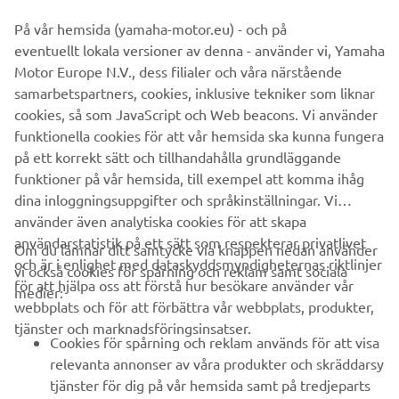
På vår hemsida (yamaha-motor.eu) - och på
eventuellt lokala versioner av denna - använder vi, Yamaha
Motor Europe N.V., dess filialer och våra närstående
samarbetspartners, cookies, inklusive tekniker som liknar
cookies, så som JavaScript och Web beacons. Vi använder
funktionella cookies för att vår hemsida ska kunna fungera
på ett korrekt sätt och tillhandahålla grundläggande
funktioner på vår hemsida, till exempel att komma ihåg
dina inloggningsuppgifter och språkinställningar. Vi
använder även analytiska cookies för att skapa
användarstatistik på ett sätt som respekterar privatlivet
Om du lämnar ditt samtycke via knappen nedan använder
och är i enlighet med dataskyddsmyndigheternas riktlinjer
vi också cookies för spårning och reklam samt sociala
FÖRETAG
för att hjälpa oss att förstå hur besökare använder vår
medier:
webbplats och för att förbättra vår webbplats, produkter,
tjänster och marknadsföringsinsatser.
B2B
Cookies för spårning och reklam används för att visa
relevanta annonser av våra produkter och skräddarsy
UTFORSKA YAMAHA
tjänster för dig på vår hemsida samt på tredjeparts