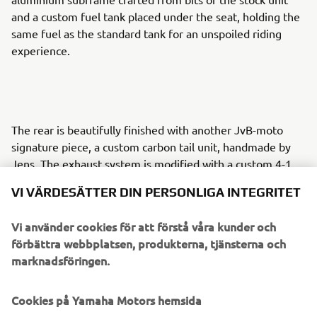
and a custom fuel tank placed under the seat, holding the
same fuel as the standard tank for an unspoiled riding
experience.
The rear is beautifully finished with another JvB-moto
signature piece, a custom carbon tail unit, handmade by
Jens. The exhaust system is modified with a custom 4-1
collector and finished with a growling Termignoni silencer.
VI VÄRDESÄTTER DIN PERSONLIGA INTEGRITET
Reflecting the history of the bike, and of Yamaha, JvB-
moto chose a retro colour scheme based on the livery of
Vi använder cookies för att förstå våra kunder och
Yamaha’s 1985 GP team for real authenticity.
förbättra webbplatsen, produkterna, tjänsterna och
marknadsföringen.
Cookies på Yamaha Motors hemsida