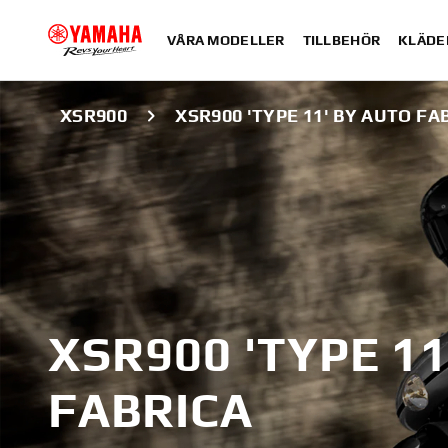
VÅRA MODELLER
TILLBEHÖR
KLÄDE
XSR900
XSR900 'TYPE 11' BY AUTO FA
XSR900 'TYPE 11
FABRICA