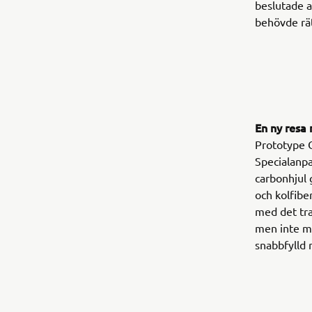
beslutade a
behövde rät
En ny res
Prototype O
Specialanp
carbonhjul 
och kolfibe
med det tra
men inte mi
snabbfylld 