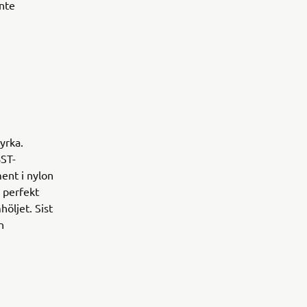
inte
yrka.
BST-
ent i nylon
 perfekt
höljet. Sist
n