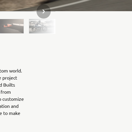
NÄSTA GALLERIOBJEKT
stom world.
e project
d Builts
 from
to customize
ation and
ne to make