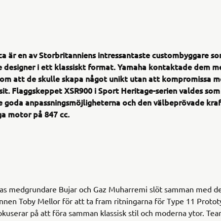
ca är en av Storbritanniens intressantaste custombyggare so
 designer i ett klassiskt format. Yamaha kontaktade dem m
om att de skulle skapa något unikt utan att kompromissa m
sit. Flaggskeppet XSR900 i Sport Heritage-serien valdes som
e goda anpassningsmöjligheterna och den välbeprövade kraf
ga motor på 847 cc.
cas medgrundare Bujar och Gaz Muharremi slöt samman med d
nnen Toby Mellor för att ta fram ritningarna för Type 11 Proto
kuserar på att föra samman klassisk stil och moderna ytor. Te