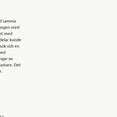
med samma
gången med
ekt med
adelar kunde
sok och en
med
ingar av
kastare. Det
e.
 11