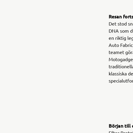
Resan fort
Det stod sn
DNA som de
en riktig l
Auto Fabric
teamet gör
Motogadget
traditionel
klassiska d
specialutfo
Början til
Efter Prot