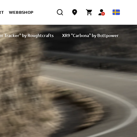
RT
WEBBSHOP
er Tracker" by Roughtcrafts
XR9 "Carbona" by Bottpower