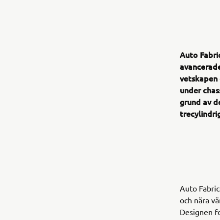
Auto Fabri
avancerade
vetskapen 
under chas
grund av d
trecylindri
Auto Fabri
och nära vä
Designen fo