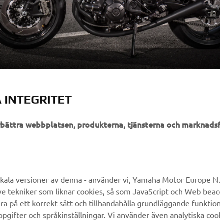
 INTEGRITET
örbättra webbplatsen, produkterna, tjänsterna och marknadsf
UTFORSKA YAMAHA
FAQ & SUPPORT
MyYamaha
Kundservice
kala versioner av denna - använder vi, Yamaha Motor Europe N.V.
ve tekniker som liknar cookies, så som JavaScript och Web bea
Yamaha Music
Reservdelskatalog
ra på ett korrekt sätt och tillhandahålla grundläggande funktio
Yamaha Racing
Yamaha-återförsäljare
gifter och språkinställningar. Vi använder även analytiska cook