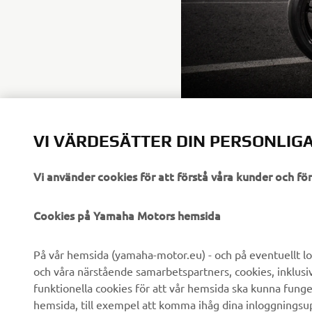
VI VÄRDESÄTTER DIN PERSONLIGA
Vi använder cookies för att förstå våra kunder och f
FÖRETAG
B2B
Cookies på Yamaha Motors hemsida
Om oss
eBike-system
På vår hemsida (yamaha-motor.eu) - och på eventuellt lo
och våra närstående samarbetspartners, cookies, inklusi
Nyheter
Myndigheter
funktionella cookies för att vår hemsida ska kunna funge
Events
Golfbanor
hemsida, till exempel att komma ihåg dina inloggningsupp