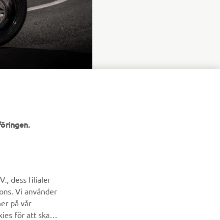
öringen.
NYHETSBREV
Bli först att ta del av de senaste erbjudandena, evenemangen,
, dess filialer
nyheterna och mycket mer
cons. Vi använder
ner på vår
PRENUMERERA
ies för att skapa