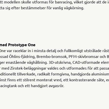
tt modellen skulle utformas för banracing, vilket gjorde att de 
ta sig efter bestämmelser för vanlig vägkörning.
a med Prototype One
ne var raceklar in i minsta detalj och fullkomligt utstrålade råst
assad Öhlins-fjädring, Brembo-bromsok, PFM-skivbromsar och 
ger enastående väghållning. 3D-utskrivna, CAD-utformade elem
r med Zirotek-beläggningar valdes och utformades för att passa
ditionellt tillverkade, radikalt formgivna, handgjorda aluminium
nst finns ett stilrent monterat vred, ett kontrasterande säte, e
racingtank och ett handgjort avgasrör.