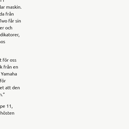
lar maskin.
da från
wo får sin
ier och
ndikatorer,
hos
t för oss
k från en
om Yamaha
för
et att den
n.”
ype 11,
 hösten