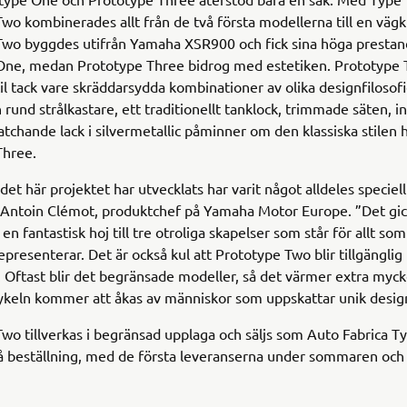
wo kombinerades allt från de två första modellerna till en vägk
Two byggdes utifrån Yamaha XSR900 och fick sina höga prestan
One, medan Prototype Three bidrog med estetiken. Prototype T
stil tack vare skräddarsydda kombinationer av olika designfilosof
 rund strålkastare, ett traditionellt tanklock, trimmade säten, i
tchande lack i silvermetallic påminner om den klassiska stilen 
Three.
det här projektet har utvecklats har varit något alldeles speciell
r Antoin Clémot, produktchef på Yamaha Motor Europe. ”Det gic
 en fantastisk hoj till tre otroliga skapelser som står för allt s
epresenterar. Det är också kul att Prototype Two blir tillgänglig 
. Oftast blir det begränsade modeller, så det värmer extra myck
ykeln kommer att åkas av människor som uppskattar unik desig
wo tillverkas i begränsad upplaga och säljs som Auto Fabrica T
å beställning, med de första leveranserna under sommaren och