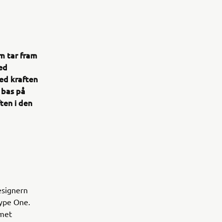
m tar fram
ed
ed kraften
 bas på
ten i den
esignern
type One.
amet