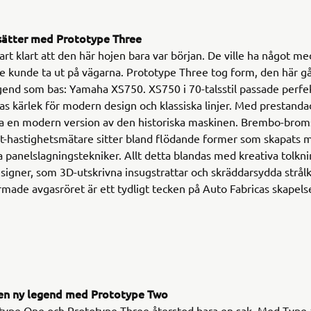
sätter med Prototype Three
art klart att den här hojen bara var början. De ville ha något 
 kunde ta ut på vägarna. Prototype Three tog form, den här 
egend som bas: Yamaha XS750. XS750 i 70-talsstil passade perf
as kärlek för modern design och klassiska linjer. Med prestand
a en modern version av den historiska maskinen. Brembo-brom
-hastighetsmätare sitter bland flödande former som skapats 
la panelslagningstekniker. Allt detta blandas med kreativa tolkn
esigner, som 3D-utskrivna insugstrattar och skräddarsydda strål
rmade avgasröret är ett tydligt tecken på Auto Fabricas skapels
l en ny legend med Prototype Two
otype One och Prototype Three återstod bara en sak. Med Type