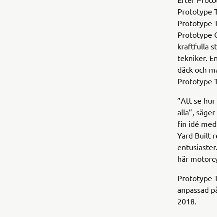
Prototype T
Prototype 
Prototype 
kraftfulla 
tekniker. En
däck och ma
Prototype 
”Att se hur 
alla”, säge
fin idé med
Yard Built r
entusiaster
här motorc
Prototype T
anpassad p
2018.