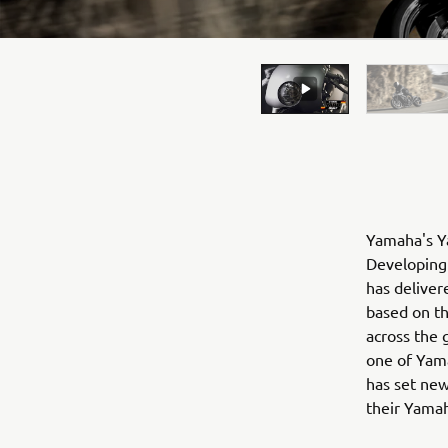
Yamaha's Ya
Developing 
has deliver
based on t
across the 
one of Yama
has set new
their Yama