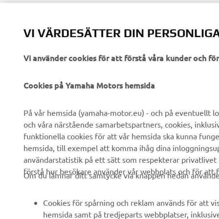
VI VÄRDESÄTTER DIN PERSONLIGA
Vi använder cookies för att förstå våra kunder och f
Cookies på Yamaha Motors hemsida
På vår hemsida (yamaha-motor.eu) - och på eventuellt lo
FÖRETAG
B2B
och våra närstående samarbetspartners, cookies, inklusi
funktionella cookies för att vår hemsida ska kunna funge
hemsida, till exempel att komma ihåg dina inloggningsupp
Om oss
eBike-system
användarstatistik på ett sätt som respekterar privatlivet
Nyheter
Myndigheter
förstå hur besökare använder vår webbplats och för att f
Om du lämnar ditt samtycke via knappen nedan använder 
Events
Golfbanor
Yamaha Press
Räddningstjänst
Cookies för spårning och reklam används för att vi
hemsida samt på tredjeparts webbplatser, inklusiv
Broschyrer
Körskolor