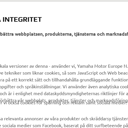
 INTEGRITET
YAMAHA XV950
örbättra webbplatsen, produkterna, tjänsterna och marknadsf
kala versioner av denna - använder vi, Yamaha Motor Europe N.V.
UTFORSKA YAMAHA
FAQ & SUPPORT
ve tekniker som liknar cookies, så som JavaScript och Web bea
ra på ett korrekt sätt och tillhandahålla grundläggande funktio
gifter och språkinställningar. Vi använder även analytiska cook
MyYamaha
Kundservice
 och är i enlighet med dataskyddsmyndigheternas riktlinjer för at
Yamaha Music
Reservdelskatalog
örbättra vår webbplats, produkter, tjänster och marknadsföring
vi också cookies för spårning och reklam samt sociala medier:
Yamaha Racing
Yamaha-återförsäljare
Yamaha Motor Global
Hantering av avfall från
sa relevanta annonser av våra produkter och skräddarsy tjänster 
batterier
e sociala medier som Facebook, baserat på ditt surfbeteende på
Mobilappar