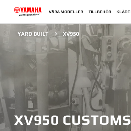
VÅRA MODELLER
TILLBEHÖR
KLÄDE
YARD BUILT
XV950
XV950 CUSTOM