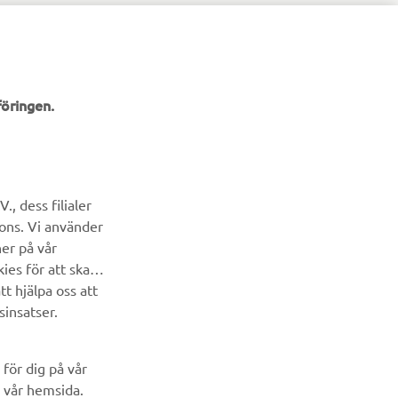
öringen.
, dess filialer
NYHETSBREV
cons. Vi använder
ner på vår
Bli först att ta del av de senaste erbjudandena, evenemangen,
ies för att skapa
nyheterna och mycket mer
t hjälpa oss att
sinsatser.
PRENUMERERA
för dig på vår
Läs vår integritetspolicy för att ta reda på hur vi behandlar dina
 vår hemsida.
personuppgifter:
Integritetspolicy