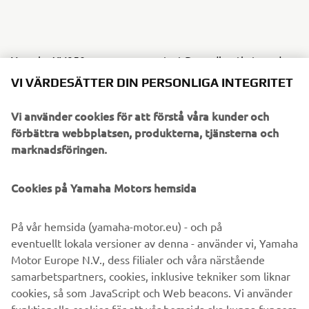
Yamaha XV950 owners can contact Deus directly to order
selected items from the build, or go the whole hog and
VI VÄRDESÄTTER DIN PERSONLIGA INTEGRITET
request a full sidecar build for maximum summer fun!
Vi använder cookies för att förstå våra kunder och
Get in touch with Deus to enquire here:
deuscustoms.com
förbättra webbplatsen, produkterna, tjänsterna och
marknadsföringen.
Cookies på Yamaha Motors hemsida
På vår hemsida (yamaha-motor.eu) - och på
eventuellt lokala versioner av denna - använder vi, Yamaha
Motor Europe N.V., dess filialer och våra närstående
samarbetspartners, cookies, inklusive tekniker som liknar
cookies, så som JavaScript och Web beacons. Vi använder