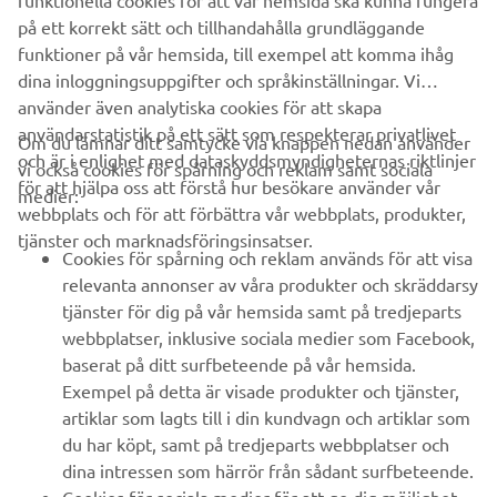
funktionella cookies för att vår hemsida ska kunna fungera
på ett korrekt sätt och tillhandahålla grundläggande
funktioner på vår hemsida, till exempel att komma ihåg
dina inloggningsuppgifter och språkinställningar. Vi
använder även analytiska cookies för att skapa
användarstatistik på ett sätt som respekterar privatlivet
Om du lämnar ditt samtycke via knappen nedan använder
och är i enlighet med dataskyddsmyndigheternas riktlinjer
vi också cookies för spårning och reklam samt sociala
FÖRETAG
för att hjälpa oss att förstå hur besökare använder vår
medier:
webbplats och för att förbättra vår webbplats, produkter,
tjänster och marknadsföringsinsatser.
B2B
Cookies för spårning och reklam används för att visa
relevanta annonser av våra produkter och skräddarsy
UTFORSKA YAMAHA
tjänster för dig på vår hemsida samt på tredjeparts
webbplatser, inklusive sociala medier som Facebook,
baserat på ditt surfbeteende på vår hemsida.
FAQ & SUPPORT
Exempel på detta är visade produkter och tjänster,
artiklar som lagts till i din kundvagn och artiklar som
du har köpt, samt på tredjeparts webbplatser och
NYHETSBREV
dina intressen som härrör från sådant surfbeteende.
Bli först att ta del av de senaste erbjudandena, evenemangen,