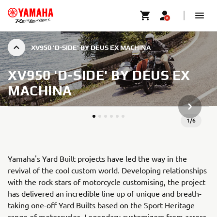
XV950 'D-SIDE' BY DEUS EX MACHINA
XV950 'D-SIDE' BY DEUS EX
MACHINA
NÄSTA G
1
/
6
Yamaha's Yard Built projects have led the way in the
revival of the cool custom world. Developing relationships
with the rock stars of motorcycle customising, the project
has delivered an incredible line up of unique and breath-
taking one-off Yard Builts based on the Sport Heritage
range of motorcycles. Legendary customizers from across