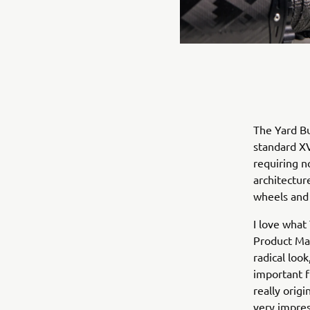
The Yard Bu
standard XV
requiring n
architectur
wheels and 
I love what
Product Man
radical loo
important f
really orig
very impres