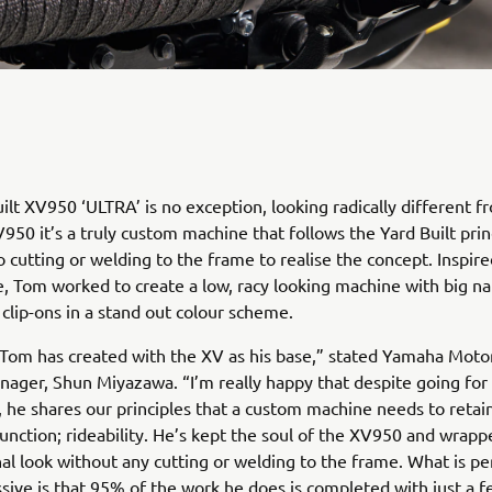
ilt XV950 ‘ULTRA’ is no exception, looking radically different f
950 it’s a truly custom machine that follows the Yard Built prin
o cutting or welding to the frame to realise the concept. Inspir
e, Tom worked to create a low, racy looking machine with big n
clip-ons in a stand out colour scheme.
 Tom has created with the XV as his base,” stated Yamaha Mot
ager, Shun Miyazawa. “I’m really happy that despite going for 
k, he shares our principles that a custom machine needs to reta
unction; rideability. He’s kept the soul of the XV950 and wrappe
inal look without any cutting or welding to the frame. What is pe
sive is that 95% of the work he does is completed with just a f