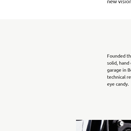
new vision
Founded th
solid, hand
garage in B
technical r
eye candy.