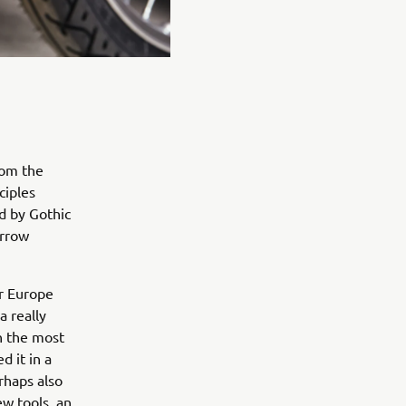
rom the
ciples
ed by Gothic
arrow
or Europe
a really
in the most
d it in a
rhaps also
ew tools, an