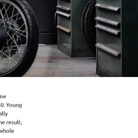
ime
50. Young
ally
e result,
 whole