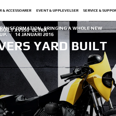
R & ACCESSOARER
EVENT & UPPLEVELSER
SERVICE & SUPPO
L TRANSFORMATION, BRINGING A WHOLE NEW
BUILT XV950 ‘ULTRA’
UP.
|
14 JANUARI 2016
VERS YARD BUILT