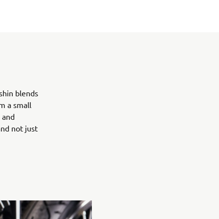
shin blends
m a small
l and
nd not just