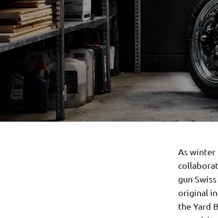
As winter 
collabora
gun Swiss 
original i
the Yard B