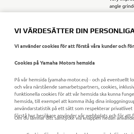
angle grind
VI VÄRDESÄTTER DIN PERSONLIGA
Vi använder cookies för att förstå våra kunder och f
FÖRETAG
B2B
Cookies på Yamaha Motors hemsida
Om oss
eBike-system
På vår hemsida (yamaha-motor.eu) - och på eventuellt lo
och våra närstående samarbetspartners, cookies, inklusi
Nyheter
Myndigheter
funktionella cookies för att vår hemsida ska kunna funge
Events
Golfbanor
hemsida, till exempel att komma ihåg dina inloggningsupp
användarstatistik på ett sätt som respekterar privatlivet
Yamaha Press
Räddningstjänst
förstå hur besökare använder vår webbplats och för att f
Om du lämnar ditt samtycke via knappen nedan använder 
Broschyrer
Körskolor
Arbeta på Yamaha
Robotics