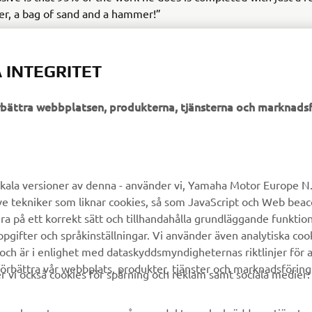
er, a bag of sand and a hammer!”
 INTEGRITET
örbättra webbplatsen, produkterna, tjänsterna och marknadsf
UTFORSKA YAMAHA
FAQ & SUPPORT
MyYamaha
Kundservice
kala versioner av denna - använder vi, Yamaha Motor Europe N.V.
ve tekniker som liknar cookies, så som JavaScript och Web bea
Yamaha Music
Reservdelskatalog
ra på ett korrekt sätt och tillhandahålla grundläggande funktio
Yamaha Racing
Yamaha-återförsäljare
gifter och språkinställningar. Vi använder även analytiska cook
 och är i enlighet med dataskyddsmyndigheternas riktlinjer för at
Yamaha Motor Global
Hantering av avfall från
örbättra vår webbplats, produkter, tjänster och marknadsföring
batterier
vi också cookies för spårning och reklam samt sociala medier:
Mobilappar