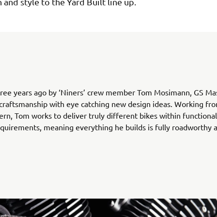
 and style to the Yard Built line up.
ree years ago by ‘Niners’ crew member Tom Mosimann, GS Ma
 craftsmanship with eye catching new design ideas. Working fro
ern, Tom works to deliver truly different bikes within functiona
equirements, meaning everything he builds is fully roadworthy a