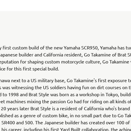
y first custom build of the new Yamaha SCR950, Yamaha has tu
apanese builder and California resident, Go Takamine of Brat St
eputation for shaping custom motorcycle culture, Go Takamine
ce for this first special build.
nawa next to a US military base, Go Takamine's first exposure t
 was witnessing the US soldiers having fun on dirt courses on t
d to 1998 and Brat Style was born as a workshop in Tokyo, build
et machines mixing the passion Go had for riding on all kinds of
20 years later Brat Style is a resident of California who's brand
blished as a genre of custom bike, in no small part due to Go T
e SR400 and 500. The Japanese builder has created over 100 of 
 his career, including his first Yard Built collaboration, the achin