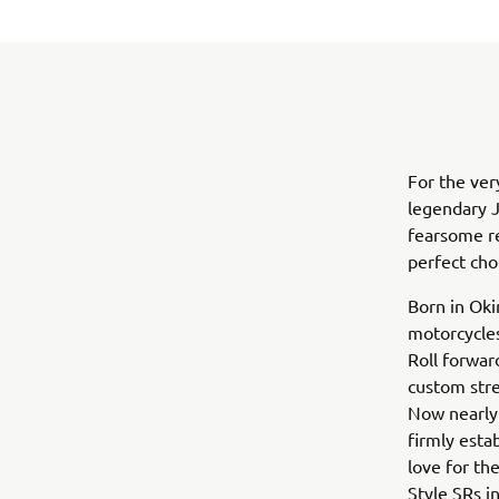
For the ver
legendary J
fearsome r
perfect choi
Born in Oki
motorcycles
Roll forwar
custom stre
Now nearly 
firmly esta
love for th
Style SRs in