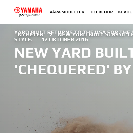
VÅRA MODELLER
TILLBEHÖR
KLÄDE
YARD BUILT RETURNS TO THE USA FOR THE
NYHETER
NEW YARD BUILT SCR950 'C
STYLE.
|
12 OKTOBER 2016
NEW YARD BUIL
'CHEQUERED' BY