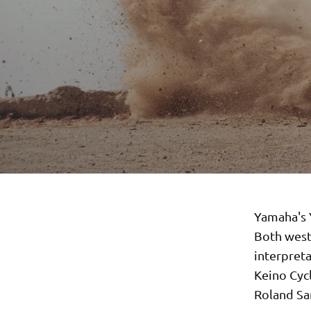
Yamaha's Y
Both west
interpret
Keino Cyc
Roland San