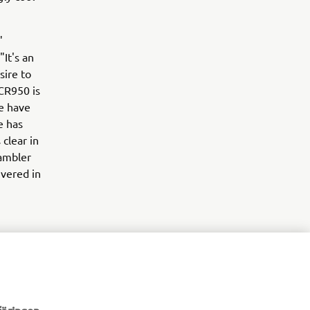
"
It's an
sire to
CR950 is
we have
e has
 clear in
rambler
ivered in