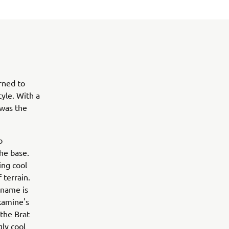
rned to
yle. With a
 was the
o
he base.
ing cool
 terrain.
 name is
akamine's
the Brat
gly cool