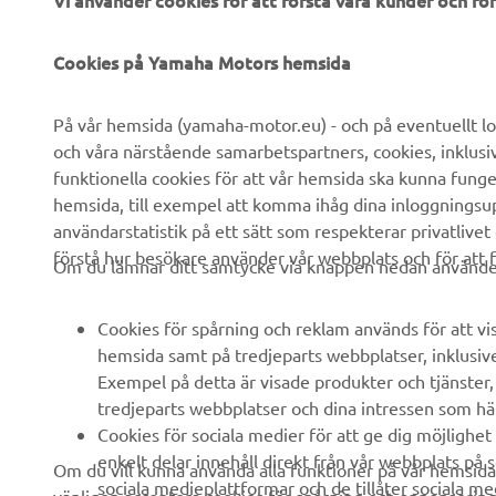
Vi använder cookies för att förstå våra kunder och f
FÖRETAG
B2B
Cookies på Yamaha Motors hemsida
Om oss
eBike-system
På vår hemsida (yamaha-motor.eu) - och på eventuellt lo
och våra närstående samarbetspartners, cookies, inklusi
Nyheter
Myndigheter
funktionella cookies för att vår hemsida ska kunna funge
Events
Golfbanor
hemsida, till exempel att komma ihåg dina inloggningsupp
användarstatistik på ett sätt som respekterar privatlivet
Yamaha Press
Räddningstjänst
förstå hur besökare använder vår webbplats och för att f
Om du lämnar ditt samtycke via knappen nedan använder 
Broschyrer
Körskolor
Arbeta på Yamaha
Robotics
Cookies för spårning och reklam används för att vi
Bli återförsäljare
Partnerskap
hemsida samt på tredjeparts webbplatser, inklusiv
Exempel på detta är visade produkter och tjänster, a
Policy för mänskliga
Teknisk information för
tredjeparts webbplatser och dina intressen som hä
rättigheter
oberoende handlare
Cookies för sociala medier för att ge dig möjlighet 
Grundläggande
Yamalube Safety Data
enkelt delar innehåll direkt från vår webbplats på 
Om du vill kunna använda alla funktioner på vår hemsid
hållbarhetspolicy
Sheets
sociala medieplattformar och de tillåter sociala m