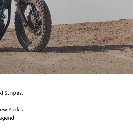
nd Stripes.
New York's
legend