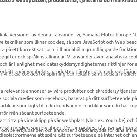
örbättra webbplatsen, produkterna, tjänsterna och marknadsf
UTFORSKA YAMAHA
FAQ & SUPPORT
MyYamaha
Kundservice
kala versioner av denna - använder vi, Yamaha Motor Europe N.V.
ve tekniker som liknar cookies, så som JavaScript och Web bea
Yamaha Music
Reservdelskatalog
ra på ett korrekt sätt och tillhandahålla grundläggande funktio
Yamaha Racing
Yamaha-återförsäljare
gifter och språkinställningar. Vi använder även analytiska cook
 och är i enlighet med dataskyddsmyndigheternas riktlinjer för at
Yamaha Motor Global
Hantering av avfall från
örbättra vår webbplats, produkter, tjänster och marknadsföring
batterier
vi också cookies för spårning och reklam samt sociala medier:
Mobilappar
sa relevanta annonser av våra produkter och skräddarsy tjänster 
e sociala medier som Facebook, baserat på ditt surfbeteende på
rtiklar som lagts till i din kundvagn och artiklar som du har kö
rrör från sådant surfbeteende.
att titta på videoklipp på vår webbplats (via t.ex. YouTube) och
sociala medier, som Facebook. Det är cookies från leverantörer 
a och se erbjudanden och annonser skräddarsydda för dina intre
edieplattformarna att spåra ditt surfbeteende på internet och a