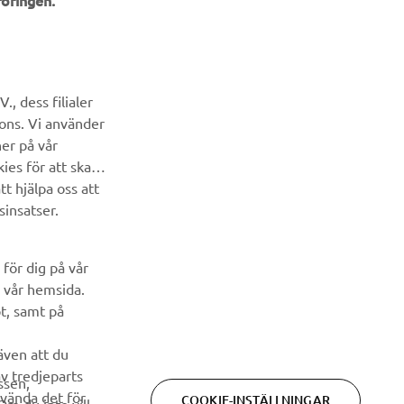
öringen.
NYHETSBREV
Bli först att ta del av de senaste erbjudandena, evenemangen,
, dess filialer
nyheterna och mycket mer
cons. Vi använder
ner på vår
PRENUMERERA
ies för att skapa
t hjälpa oss att
Läs vår integritetspolicy för att ta reda på hur vi behandlar dina
sinsatser.
personuppgifter:
Integritetspolicy
för dig på vår
 vår hemsida.
pt, samt på
 även att du
av tredjeparts
ssen,
nvända det för
COOKIE-INSTÄLLNINGAR