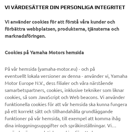
VI VÄRDESÄTTER DIN PERSONLIGA INTEGRITET
Range arrived two years ago, the demand to get up close
and personal with the Dark Side of Japan experience has
Vi använder cookies för att förstå våra kunder och
never been greater. As a result the 2016 tour not only
förbättra webbplatsen, produkterna, tjänsterna och
offers the opportunity to test the full product range
marknadsföringen.
(including new offerings MT-03 and MT-10) but also a
unique walk on the wild side at night with the Dark Side of
Japan Night event at selected stops of the tour.
Cookies på Yamaha Motors hemsida
Different SHARK models will be available to experience at
På vår hemsida (yamaha-motor.eu) - och på
each stop of the 2016 MT Tour, these include the SHARK
eventuellt lokala versioner av denna - använder vi, Yamaha
Raw (to partner the MT-09), the Vancore (to partner the
Motor Europe N.V., dess filialer och våra närstående
MT-125) and the latest model, the Skwal, featuring built in
samarbetspartners, cookies, inklusive tekniker som liknar
LED lights for the full MT effect.
cookies, så som JavaScript och Web beacons. Vi använder
For more info on the 2016 MT Tour check
www.yamaha-
funktionella cookies för att vår hemsida ska kunna fungera
darkside.com
på ett korrekt sätt och tillhandahålla grundläggande
funktioner på vår hemsida, till exempel att komma ihåg
dina inloggningsuppgifter och språkinställningar. Vi
använder även analytiska cookies för att skapa