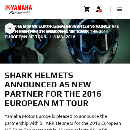
YAMAHA MOTOR EUROPE IS PLEASED TO ANNOUNCE THE
SHARK HELMETS ANNOUNCED AS NEW PARTNER
PARTNERSHIP WITH SHARK HELMETS FOR THE 2016
FOR THE 2016 EUROPEAN MT TOUR
EUROPEAN MT TOUR.
|
8 MAJ 2016
SHARK HELMETS
ANNOUNCED AS NEW
PARTNER FOR THE 2016
EUROPEAN MT TOUR
Yamaha Motor Europe is pleased to announce the
partnership with SHARK Helmets for the 2016 European
MT Tour. The partnership will see selected SHARK