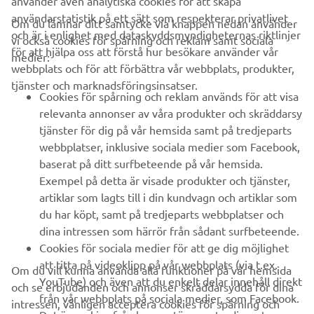
användarstatistik på ett sätt som respekterar privatlivet
Om du lämnar ditt samtycke via knappen nedan använder
och är i enlighet med dataskyddsmyndigheternas riktlinjer
vi också cookies för spårning och reklam samt sociala
FÖRETAG
för att hjälpa oss att förstå hur besökare använder vår
medier:
webbplats och för att förbättra vår webbplats, produkter,
tjänster och marknadsföringsinsatser.
B2B
Cookies för spårning och reklam används för att visa
relevanta annonser av våra produkter och skräddarsy
UTFORSKA YAMAHA
tjänster för dig på vår hemsida samt på tredjeparts
webbplatser, inklusive sociala medier som Facebook,
baserat på ditt surfbeteende på vår hemsida.
FAQ & SUPPORT
Exempel på detta är visade produkter och tjänster,
artiklar som lagts till i din kundvagn och artiklar som
du har köpt, samt på tredjeparts webbplatser och
NYHETSBREV
dina intressen som härrör från sådant surfbeteende.
Bli först att ta del av de senaste erbjudandena, evenemangen,
Cookies för sociala medier för att ge dig möjlighet
nyheterna och mycket mer
att titta på videoklipp på vår webbplats (via t.ex.
Om du vill kunna använda alla funktioner på vår hemsida
YouTube) och även att du enkelt delar innehåll direkt
och se erbjudanden och annonser skräddarsydda för dina
från vår webbplats på sociala medier, som Facebook.
intressen, vänligen acceptera cookies för spårning och
Det är cookies från leverantörer av tredjeparts