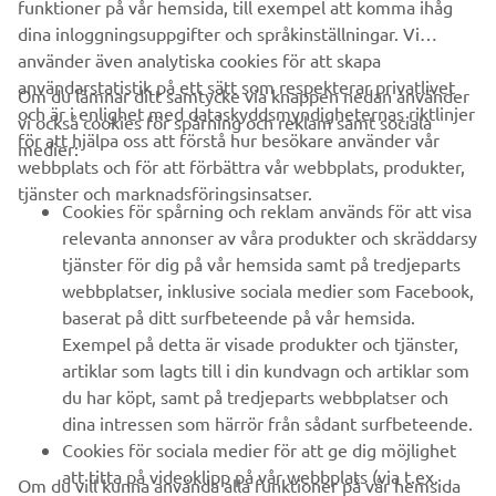
dina inloggningsuppgifter och språkinställningar. Vi
använder även analytiska cookies för att skapa
användarstatistik på ett sätt som respekterar privatlivet
Om du lämnar ditt samtycke via knappen nedan använder
och är i enlighet med dataskyddsmyndigheternas riktlinjer
vi också cookies för spårning och reklam samt sociala
FÖRETAG
för att hjälpa oss att förstå hur besökare använder vår
medier:
webbplats och för att förbättra vår webbplats, produkter,
tjänster och marknadsföringsinsatser.
B2B
Cookies för spårning och reklam används för att visa
relevanta annonser av våra produkter och skräddarsy
UTFORSKA YAMAHA
tjänster för dig på vår hemsida samt på tredjeparts
webbplatser, inklusive sociala medier som Facebook,
baserat på ditt surfbeteende på vår hemsida.
FAQ & SUPPORT
Exempel på detta är visade produkter och tjänster,
artiklar som lagts till i din kundvagn och artiklar som
du har köpt, samt på tredjeparts webbplatser och
NYHETSBREV
dina intressen som härrör från sådant surfbeteende.
Bli först att ta del av de senaste erbjudandena, evenemangen,
Cookies för sociala medier för att ge dig möjlighet
nyheterna och mycket mer
att titta på videoklipp på vår webbplats (via t.ex.
Om du vill kunna använda alla funktioner på vår hemsida
YouTube) och även att du enkelt delar innehåll direkt