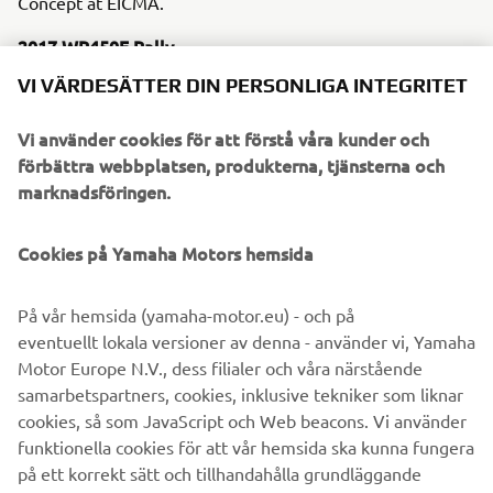
Concept at EICMA.
2017 WR450F Rally
VI VÄRDESÄTTER DIN PERSONLIGA INTEGRITET
On the 2nd of January 2017, the Yamalube Yamaha
Official Rally Team will leave the start line for stage one of
Vi använder cookies för att förstå våra kunder och
the 2017 Dakar Rally. Experience the 2017 WR450F Rally
förbättra webbplatsen, produkterna, tjänsterna och
yourself at the EICMA Motorcycle Show in Milan and don't
marknadsföringen.
forget to follow the Yamalube Yamaha Official Rally
Team's 2017 Dakar challenge via www.yamaha-racing.com
Cookies på Yamaha Motors hemsida
Race Ready 2017 YZF-R6
Yamaha welcomed all thrill seekers into 'ouR World' with
På vår hemsida (yamaha-motor.eu) - och på
the launch of the race-ready YZF-R6 at the EICMA
eventuellt lokala versioner av denna - använder vi, Yamaha
International Motorcycle Exhibition in Milan.
Motor Europe N.V., dess filialer och våra närstående
New Yamaha REVS collection
samarbetspartners, cookies, inklusive tekniker som liknar
Launching this November at EICMA Milan, the REVS
cookies, så som JavaScript och Web beacons. Vi använder
collection brings Yamaha's racing history into the hearts of
funktionella cookies för att vår hemsida ska kunna fungera
all ages with a modern twist.
på ett korrekt sätt och tillhandahålla grundläggande
funktioner på vår hemsida, till exempel att komma ihåg