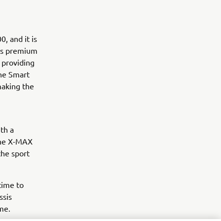
, and it is
his premium
 providing
the Smart
making the
th a
the X-MAX
the sport
time to
ssis
me.