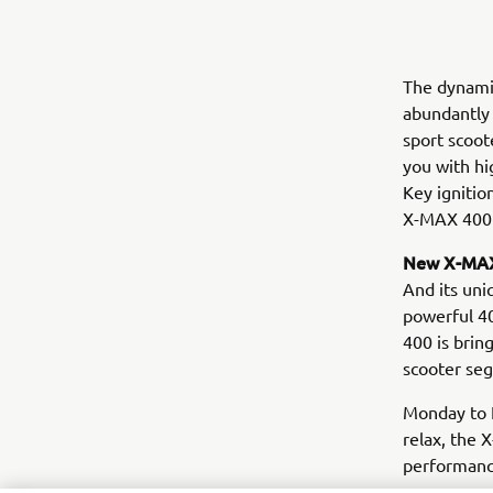
The dynamic
abundantly 
sport scoot
you with hi
Key ignitio
X-MAX 400 
New X-MAX
And its uni
powerful 40
400 is brin
scooter se
Monday to F
relax, the 
performance