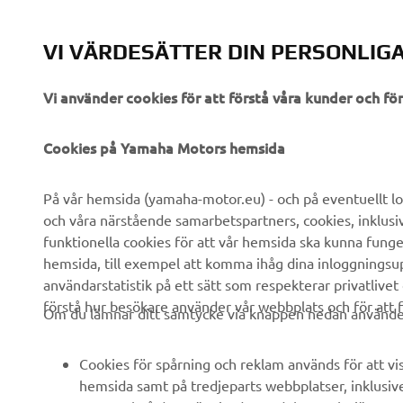
VI VÄRDESÄTTER DIN PERSONLIGA
Vi använder cookies för att förstå våra kunder och f
FÖRETAG
B2B
Cookies på Yamaha Motors hemsida
Om oss
eBike-system
På vår hemsida (yamaha-motor.eu) - och på eventuellt lo
och våra närstående samarbetspartners, cookies, inklusi
Nyheter
Myndigheter
funktionella cookies för att vår hemsida ska kunna funge
Events
Golfbanor
hemsida, till exempel att komma ihåg dina inloggningsupp
användarstatistik på ett sätt som respekterar privatlivet
Yamaha Press
Räddningstjänst
förstå hur besökare använder vår webbplats och för att f
Om du lämnar ditt samtycke via knappen nedan använder 
Broschyrer
Körskolor
Arbeta på Yamaha
Robotics
Cookies för spårning och reklam används för att vi
Bli återförsäljare
Partnerskap
hemsida samt på tredjeparts webbplatser, inklusiv