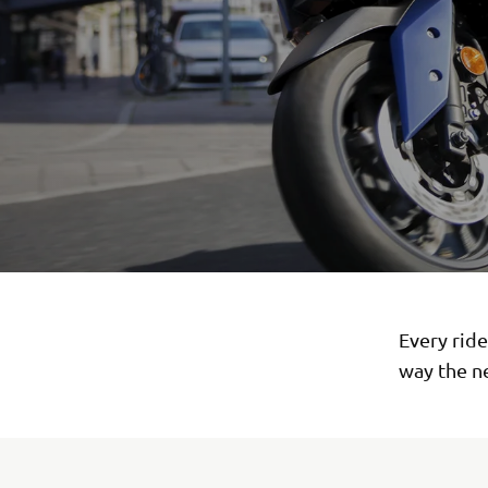
Every rid
way the n