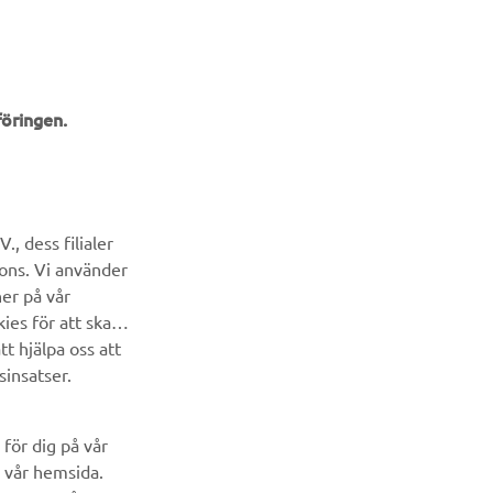
öringen.
NYHETSBREV
Bli först att ta del av de senaste erbjudandena, evenemangen,
, dess filialer
nyheterna och mycket mer
cons. Vi använder
ner på vår
PRENUMERERA
ies för att skapa
t hjälpa oss att
Läs vår integritetspolicy för att ta reda på hur vi behandlar dina
sinsatser.
personuppgifter:
Integritetspolicy
för dig på vår
 vår hemsida.