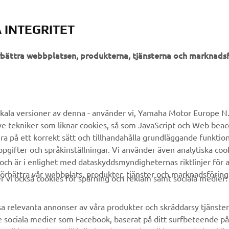
 INTEGRITET
örbättra webbplatsen, produkterna, tjänsterna och marknadsf
UTFORSKA YAMAHA
FAQ & SUPPORT
MyYamaha
Kundservice
kala versioner av denna - använder vi, Yamaha Motor Europe N.V.
ve tekniker som liknar cookies, så som JavaScript och Web bea
Yamaha Music
Reservdelskatalog
ra på ett korrekt sätt och tillhandahålla grundläggande funktio
Yamaha Racing
Yamaha-återförsäljare
gifter och språkinställningar. Vi använder även analytiska cook
 och är i enlighet med dataskyddsmyndigheternas riktlinjer för at
Yamaha Motor Global
Hantering av avfall från
örbättra vår webbplats, produkter, tjänster och marknadsföring
batterier
vi också cookies för spårning och reklam samt sociala medier:
Mobilappar
sa relevanta annonser av våra produkter och skräddarsy tjänster 
e sociala medier som Facebook, baserat på ditt surfbeteende på