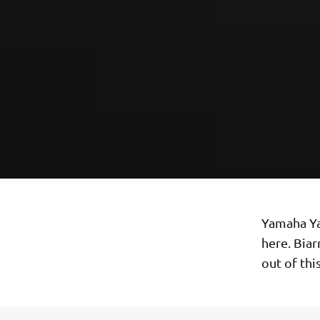
Yamaha Yar
here. Biar
out of thi