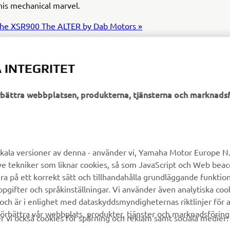
his mechanical marvel.
the XSR900 The ALTER by Dab Motors »
 INTEGRITET
örbättra webbplatsen, produkterna, tjänsterna och marknadsf
UTFORSKA YAMAHA
FAQ & SUPPORT
MyYamaha
Kundservice
kala versioner av denna - använder vi, Yamaha Motor Europe N.V.
ve tekniker som liknar cookies, så som JavaScript och Web bea
Yamaha Music
Reservdelskatalog
ra på ett korrekt sätt och tillhandahålla grundläggande funktio
Yamaha Racing
Yamaha-återförsäljare
gifter och språkinställningar. Vi använder även analytiska cook
 och är i enlighet med dataskyddsmyndigheternas riktlinjer för at
Yamaha Motor Global
Hantering av avfall från
örbättra vår webbplats, produkter, tjänster och marknadsföring
batterier
vi också cookies för spårning och reklam samt sociala medier:
Mobilappar