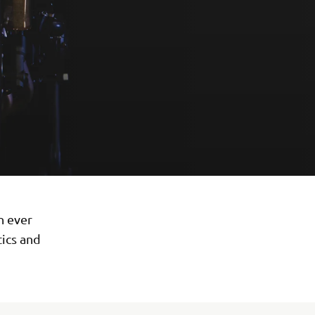
n ever
tics and