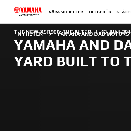
VÅRA MODELLER
TILLBEHÖR
KLÄDE
THE NEW XSR900: THE ALTER
|
13 JUNI 20
NYHETER
YAMAHA AND DAB MOTORS T
YAMAHA AND DA
YARD BUILT TO 