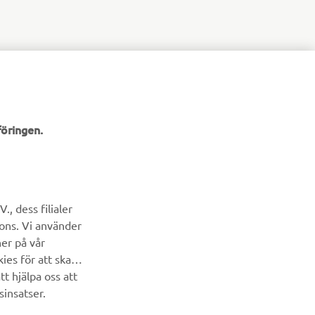
öringen.
NYHETSBREV
Bli först att ta del av de senaste erbjudandena, evenemangen,
, dess filialer
nyheterna och mycket mer
cons. Vi använder
ner på vår
PRENUMERERA
ies för att skapa
t hjälpa oss att
Läs vår integritetspolicy för att ta reda på hur vi behandlar dina
sinsatser.
personuppgifter:
Integritetspolicy