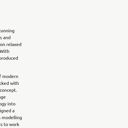
stunning
es and
 on relaxed
 With
 produced
of modern
acked with
 concept.
age
ogy into
igned a
is modelling
ts to work