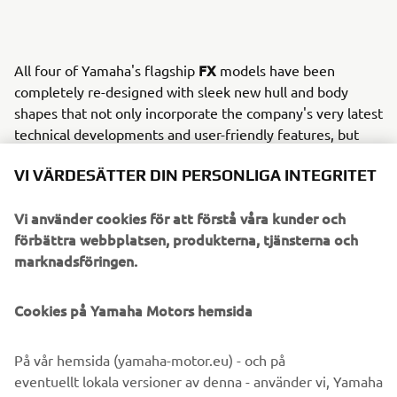
FX
All four of Yamaha's flagship
models have been
completely re-designed with sleek new hull and body
shapes that not only incorporate the company's very latest
technical developments and user-friendly features, but
which also offer significant performance improvements.
VI VÄRDESÄTTER DIN PERSONLIGA INTEGRITET
EXR
An all-new model for 2019, the
takes the 'affordable
Vi använder cookies för att förstå våra kunder och
performance' concept to a new level, with its greater
förbättra webbplatsen, produkterna, tjänsterna och
speed and even more agile handling.
marknadsföringen.
In the high-performance and competition sector,
Cookies på Yamaha Motors hemsida
performance-enhancing technical changes have been
VXR
made to the exhilaratingly quick
and to the latest
På vår hemsida (yamaha-motor.eu) - och på
version of the legendary and super-fast GP1800, the
eventuellt lokala versioner av denna - använder vi, Yamaha
GP1800R
faster-than-ever
.