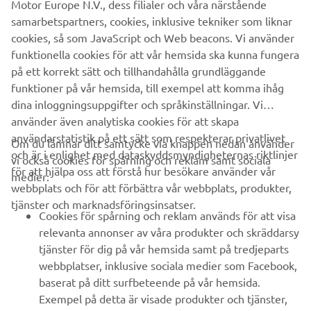
Motor Europe N.V., dess filialer och våra närstående
samarbetspartners, cookies, inklusive tekniker som liknar
Discover the new WaveRunner range :
cookies, så som JavaScript och Web beacons. Vi använder
https://www.yamaha-
funktionella cookies för att vår hemsida ska kunna fungera
motor.eu/eu/en/products/waverunners/
på ett korrekt sätt och tillhandahålla grundläggande
funktioner på vår hemsida, till exempel att komma ihåg
dina inloggningsuppgifter och språkinställningar. Vi
använder även analytiska cookies för att skapa
användarstatistik på ett sätt som respekterar privatlivet
Om du lämnar ditt samtycke via knappen nedan använder
och är i enlighet med dataskyddsmyndigheternas riktlinjer
vi också cookies för spårning och reklam samt sociala
FÖRETAG
för att hjälpa oss att förstå hur besökare använder vår
medier:
webbplats och för att förbättra vår webbplats, produkter,
tjänster och marknadsföringsinsatser.
B2B
Cookies för spårning och reklam används för att visa
relevanta annonser av våra produkter och skräddarsy
UTFORSKA YAMAHA
tjänster för dig på vår hemsida samt på tredjeparts
webbplatser, inklusive sociala medier som Facebook,
baserat på ditt surfbeteende på vår hemsida.
FAQ & SUPPORT
Exempel på detta är visade produkter och tjänster,