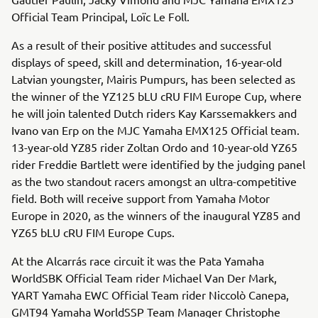
Official Team Principal, Loïc Le Foll.
As a result of their positive attitudes and successful
displays of speed, skill and determination, 16-year-old
Latvian youngster, Mairis Pumpurs, has been selected as
the winner of the YZ125 bLU cRU FIM Europe Cup, where
he will join talented Dutch riders Kay Karssemakkers and
Ivano van Erp on the MJC Yamaha EMX125 Official team.
13-year-old YZ85 rider Zoltan Ordo and 10-year-old YZ65
rider Freddie Bartlett were identified by the judging panel
as the two standout racers amongst an ultra-competitive
field. Both will receive support from Yamaha Motor
Europe in 2020, as the winners of the inaugural YZ85 and
YZ65 bLU cRU FIM Europe Cups.
At the Alcarrás race circuit it was the Pata Yamaha
WorldSBK Official Team rider Michael Van Der Mark,
YART Yamaha EWC Official Team rider Niccolò Canepa,
GMT94 Yamaha WorldSSP Team Manager Christophe