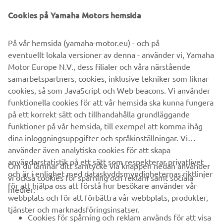
winners in 2020 as they continue to climb the Yamaha
Cookies på Yamaha Motors hemsida
Racing pyramid with enhanced support.
Registration for the 2020 YZ bLU cRU FIM Europe Cups
På vår hemsida (yamaha-motor.eu) - och på
are expected to open at the end of this week, so those
eventuellt lokala versioner av denna - använder vi, Yamaha
young riders who aspire to be the MX world champions of
Motor Europe N.V., dess filialer och våra närstående
the future should keep checking yamaha-racing.com
samarbetspartners, cookies, inklusive tekniker som liknar
cookies, så som JavaScript och Web beacons. Vi använder
funktionella cookies för att vår hemsida ska kunna fungera
på ett korrekt sätt och tillhandahålla grundläggande
NÄSTA G
funktioner på vår hemsida, till exempel att komma ihåg
1
/
2
dina inloggningsuppgifter och språkinställningar. Vi
använder även analytiska cookies för att skapa
användarstatistik på ett sätt som respekterar privatlivet
Om du lämnar ditt samtycke via knappen nedan använder
och är i enlighet med dataskyddsmyndigheternas riktlinjer
vi också cookies för spårning och reklam samt sociala
FÖRETAG
för att hjälpa oss att förstå hur besökare använder vår
medier:
webbplats och för att förbättra vår webbplats, produkter,
tjänster och marknadsföringsinsatser.
B2B
Cookies för spårning och reklam används för att visa