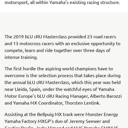
motorsport, all within Yamaha's existing racing structure.
The 2019 bLU cRU Masterclass provided 23 road racers
and 13 motocross racers with an exclusive opportunity to
compete, learn and ride together over three days of
intense training.
The first hurdle the aspiring world champions have to
overcome is the selection process that takes place during
the annual bLU cRU Masterclass, which this year was held
near Lleida, Spain, under the watchful eyes of Yamaha
Motor Europe's bLU cRU Racing Manager, Alberto Barozzi
and Yamaha MX Coordinator, Thorsten Lentink.
Assisting at the Bellpuig MX track were Monster Energy
Yamaha Factory MXGP’s duo of Jeremy Seewer and
Gautier Paulin, Jacky Vimond and MJC Yamaha EMX125