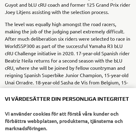
Guyot and bLU cRU coach and former 125 Grand Prix rider
Joey Litjens assisting with the selection process.
The level was equally high amongst the road racers,
making the job of the judging panel extremely difficult.
After much deliberation six riders were selected to race in
WorldSSP300 as part of the successful Yamaha R3 bLU
cRU Challenge initiative in 2020. 17-year-old Spanish rider
Beatriz Neila returns for a second season with the bLU
cRU, where she will be joined by fellow countryman and
reigning Spanish Superbike Junior Champion, 15-year-old
Unai Orradre. 18-year-old Sasha de Vis from Belgium, 15-
year-old Alan Kroh from Germany and 17-year-old Italian
Giacomo Mora also join the program, while the inclusion
VI VÄRDESÄTTER DIN PERSONLIGA INTEGRITET
of 19-year-old Brazilian Tom Kawakami and 16-year-old
Bahatin Sofuoglu from Turkey makes for a truly
Vi använder cookies för att förstå våra kunder och
international bLU cRU line up in 2020.
förbättra webbplatsen, produkterna, tjänsterna och
marknadsföringen.
Yamaha Motor Europe looks forward to assisting all nine