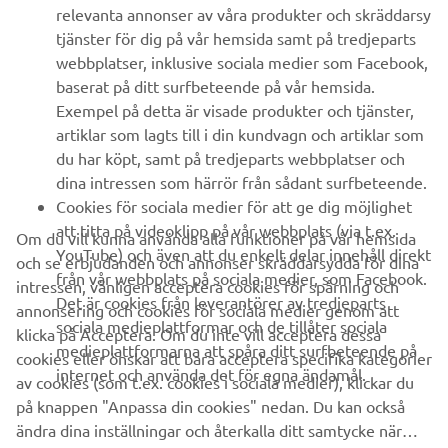
relevanta annonser av våra produkter och skräddarsy
UTFORSKA YAMAHA
tjänster för dig på vår hemsida samt på tredjeparts
webbplatser, inklusive sociala medier som Facebook,
baserat på ditt surfbeteende på vår hemsida.
FAQ & SUPPORT
Exempel på detta är visade produkter och tjänster,
artiklar som lagts till i din kundvagn och artiklar som
du har köpt, samt på tredjeparts webbplatser och
NYHETSBREV
dina intressen som härrör från sådant surfbeteende.
Bli först att ta del av de senaste erbjudandena, evenemangen,
Cookies för sociala medier för att ge dig möjlighet
nyheterna och mycket mer
att titta på videoklipp på vår webbplats (via t.ex.
Om du vill kunna använda alla funktioner på vår hemsida
YouTube) och även att du enkelt delar innehåll direkt
och se erbjudanden och annonser skräddarsydda för dina
från vår webbplats på sociala medier, som Facebook.
intressen, vänligen acceptera cookies för spårning och
Det är cookies från leverantörer av tredjeparts
annonsering och cookies för sociala medier genom att
PRENUMERERA
sociala medieplattformar och de tillåter sociala
klicka på Acceptera. Om du inte vill acceptera dessa
medieplattformarna att spåra ditt surfbeteende på
cookies eller önskar att bara acceptera specifika kategorier
internet och använda det för egna ändamål.
Läs vår integritetspolicy för att ta reda på hur vi behandlar dina
av cookies (som t.ex. cookies i sociala medier), klickar du
personuppgifter:
Integritetspolicy
på knappen "Anpassa din cookies" nedan. Du kan också
ändra dina inställningar och återkalla ditt samtycke när