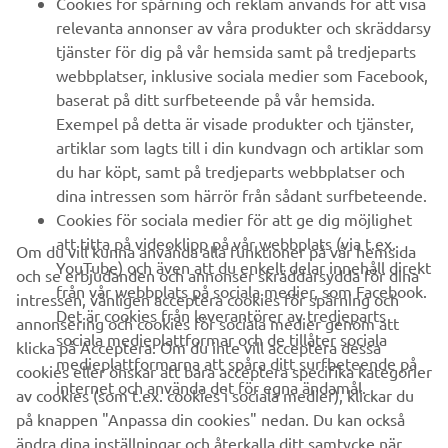
Cookies för spårning och reklam används för att visa
relevanta annonser av våra produkter och skräddarsy
UTFORSKA YAMAHA
tjänster för dig på vår hemsida samt på tredjeparts
webbplatser, inklusive sociala medier som Facebook,
baserat på ditt surfbeteende på vår hemsida.
FAQ & SUPPORT
Exempel på detta är visade produkter och tjänster,
artiklar som lagts till i din kundvagn och artiklar som
du har köpt, samt på tredjeparts webbplatser och
NYHETSBREV
dina intressen som härrör från sådant surfbeteende.
Bli först att ta del av de senaste erbjudandena, evenemangen,
Cookies för sociala medier för att ge dig möjlighet
nyheterna och mycket mer
att titta på videoklipp på vår webbplats (via t.ex.
Om du vill kunna använda alla funktioner på vår hemsida
YouTube) och även att du enkelt delar innehåll direkt
och se erbjudanden och annonser skräddarsydda för dina
från vår webbplats på sociala medier, som Facebook.
intressen, vänligen acceptera cookies för spårning och
Det är cookies från leverantörer av tredjeparts
annonsering och cookies för sociala medier genom att
PRENUMERERA
sociala medieplattformar och de tillåter sociala
klicka på Acceptera. Om du inte vill acceptera dessa
medieplattformarna att spåra ditt surfbeteende på
cookies eller önskar att bara acceptera specifika kategorier
internet och använda det för egna ändamål.
Läs vår integritetspolicy för att ta reda på hur vi behandlar dina
av cookies (som t.ex. cookies i sociala medier), klickar du
personuppgifter:
Integritetspolicy
på knappen "Anpassa din cookies" nedan. Du kan också
ändra dina inställningar och återkalla ditt samtycke när