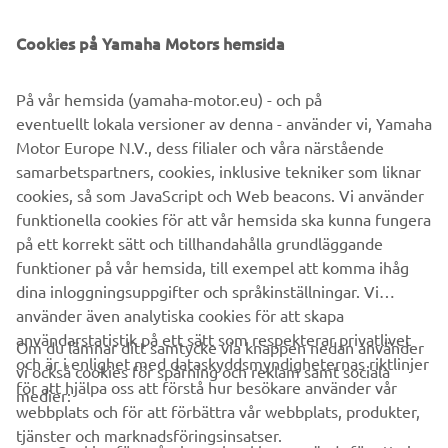
Sidewinder X-TX 146 LE
Den tuffa
uppfyller alla
Cookies på Yamaha Motors hemsida
förväntningar och du behöver inte hålla dig till leden. Vår
turboladdade äventyrsmaskin klarar det mesta och får dig
att vilja köra lite längre - och snabbare!
På vår hemsida (yamaha-motor.eu) - och på
eventuellt lokala versioner av denna - använder vi, Yamaha
Motor Europe N.V., dess filialer och våra närstående
samarbetspartners, cookies, inklusive tekniker som liknar
cookies, så som JavaScript och Web beacons. Vi använder
funktionella cookies för att vår hemsida ska kunna fungera
LÄS MER
på ett korrekt sätt och tillhandahålla grundläggande
funktioner på vår hemsida, till exempel att komma ihåg
dina inloggningsuppgifter och språkinställningar. Vi
använder även analytiska cookies för att skapa
användarstatistik på ett sätt som respekterar privatlivet
Om du lämnar ditt samtycke via knappen nedan använder
och är i enlighet med dataskyddsmyndigheternas riktlinjer
vi också cookies för spårning och reklam samt sociala
FÖRETAG
för att hjälpa oss att förstå hur besökare använder vår
medier:
webbplats och för att förbättra vår webbplats, produkter,
tjänster och marknadsföringsinsatser.
B2B