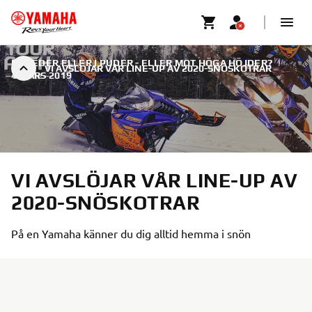
PÅ LEDER ELLER I PUDER - ELLER MOT HÖGA HÖJDER?
|
VI AVSLÖJAR VÅR LINE-UP AV 2020-SNÖSKOTRAR
4 MARS 2019
VI AVSLÖJAR VÅR LINE-UP AV
2020-SNÖSKOTRAR
På en Yamaha känner du dig alltid hemma i snön