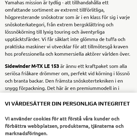
Yamahas mission är tydlig - att tillhandahålla ett
omfattande sortiment av extremt tillförlitliga,
högpresterande snöskotrar som är i en klass för sig i varje
snöskoterkategori, från extrem bergsklättring och
lössnökörning till lyxig touring och äventyrliga
upptäcktsfärder. Vi får såklart inte glömma de tuffa och
praktiska maskiner vi utvecklar för att tillmötesgå kraven
hos professionella och kommersiella aktörer världen över.
Sidewinder M-TX LE 153
är ännu ett kraftpaket som alla
seriösa friåkare drömmer om, perfekt vid körning i lössnö
och branta backar. Den främsta snöskotertekniken i en
snygg förpackning. Det här är en premiummodell in i
minsta beståndsdel och det syns utanpå också! Den
turboladdade Genesis 180-motorn på 998 cc ger
VI VÄRDESÄTTER DIN PERSONLIGA INTEGRITET
imponerande kraft och vridmoment - oavsett om du kör
på hög höjd eller i lössnö. Motorn är perfekt anpassad till
Vi använder cookies för att förstå våra kunder och
det avancerade Mountainchassit, fjädringen, mattan och
förbättra webbplatsen, produkterna, tjänsterna och
skidorna.
marknadsföringen.