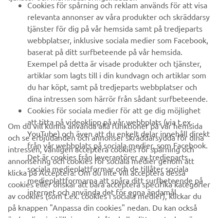
Cookies för spårning och reklam används för att visa
relevanta annonser av våra produkter och skräddarsy
UTFORSKA YAMAHA
tjänster för dig på vår hemsida samt på tredjeparts
webbplatser, inklusive sociala medier som Facebook,
baserat på ditt surfbeteende på vår hemsida.
FAQ & SUPPORT
Exempel på detta är visade produkter och tjänster,
artiklar som lagts till i din kundvagn och artiklar som
du har köpt, samt på tredjeparts webbplatser och
NYHETSBREV
dina intressen som härrör från sådant surfbeteende.
Bli först att ta del av de senaste erbjudandena, evenemangen,
Cookies för sociala medier för att ge dig möjlighet
nyheterna och mycket mer
att titta på videoklipp på vår webbplats (via t.ex.
Om du vill kunna använda alla funktioner på vår hemsida
YouTube) och även att du enkelt delar innehåll direkt
och se erbjudanden och annonser skräddarsydda för dina
från vår webbplats på sociala medier, som Facebook.
intressen, vänligen acceptera cookies för spårning och
Det är cookies från leverantörer av tredjeparts
annonsering och cookies för sociala medier genom att
PRENUMERERA
sociala medieplattformar och de tillåter sociala
klicka på Acceptera. Om du inte vill acceptera dessa
medieplattformarna att spåra ditt surfbeteende på
cookies eller önskar att bara acceptera specifika kategorier
internet och använda det för egna ändamål.
Läs vår integritetspolicy för att ta reda på hur vi behandlar dina
av cookies (som t.ex. cookies i sociala medier), klickar du
personuppgifter:
Integritetspolicy
på knappen "Anpassa din cookies" nedan. Du kan också