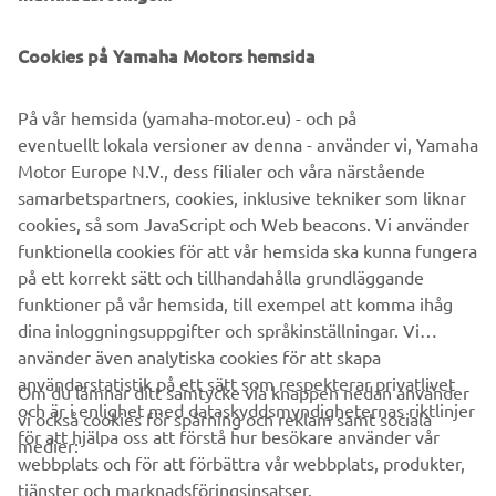
glädje, spänning och rent adrenalin. Därför har vi
revolutionerat vårt sortiment, nu uppdelat i tre segment:
Cookies på Yamaha Motors hemsida
Sport, Cruising och Recreation. Hoppa på vågen med oss
och spana in vår helt nya 4-takts SuperJet, som inte längre
På vår hemsida (yamaha-motor.eu) - och på
endast är begränsad till proffs, samt de nya GP- och VX-
eventuellt lokala versioner av denna - använder vi, Yamaha
familjerna och spännande nya FX- och EX-färgserier!
Motor Europe N.V., dess filialer och våra närstående
samarbetspartners, cookies, inklusive tekniker som liknar
cookies, så som JavaScript och Web beacons. Vi använder
funktionella cookies för att vår hemsida ska kunna fungera
UPPTÄCK HELA SORTIMENTET NU!
på ett korrekt sätt och tillhandahålla grundläggande
funktioner på vår hemsida, till exempel att komma ihåg
dina inloggningsuppgifter och språkinställningar. Vi
använder även analytiska cookies för att skapa
användarstatistik på ett sätt som respekterar privatlivet
Om du lämnar ditt samtycke via knappen nedan använder
och är i enlighet med dataskyddsmyndigheternas riktlinjer
vi också cookies för spårning och reklam samt sociala
FÖRETAG
för att hjälpa oss att förstå hur besökare använder vår
medier:
webbplats och för att förbättra vår webbplats, produkter,
tjänster och marknadsföringsinsatser.
B2B