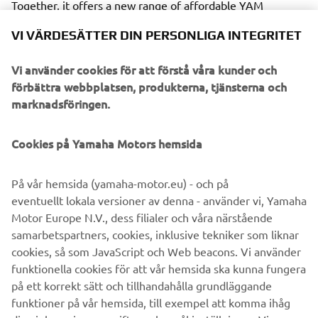
Together, it offers a new range of affordable YAM
inflatables that combine high quality with great value-for-
VI VÄRDESÄTTER DIN PERSONLIGA INTEGRITET
money.
Vi använder cookies för att förstå våra kunder och
förbättra webbplatsen, produkterna, tjänsterna och
marknadsföringen.
The new YAM range consists of the following product
series: The T-series (Tenders), S-series (Sport), and the
Cookies på Yamaha Motors hemsida
STi-series (Sport Tenders). While the aforementioned
have all been redesigned, the TA Aluminium R.I.Bs series
På vår hemsida (yamaha-motor.eu) - och på
remains as a part of the YAM product range with its pre-
eventuellt lokala versioner av denna - använder vi, Yamaha
existing design.
Motor Europe N.V., dess filialer och våra närstående
samarbetspartners, cookies, inklusive tekniker som liknar
cookies, så som JavaScript och Web beacons. Vi använder
funktionella cookies för att vår hemsida ska kunna fungera
CHECK NEW YAM RANGE
på ett korrekt sätt och tillhandahålla grundläggande
funktioner på vår hemsida, till exempel att komma ihåg