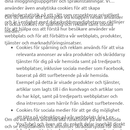
dina inloggningsuppgifter och språkinställningar. Vi
använder även analytiska cookies för att skapa
användarstatistik på ett sätt som respekterar privatlivet
Om du lämnar ditt samtycke via knappen nedan använder
och är i enlighet med dataskyddsmyndigheternas riktlinjer
vi också cookies för spårning och reklam samt sociala
FÖRETAG
för att hjälpa oss att förstå hur besökare använder vår
medier:
webbplats och för att förbättra vår webbplats, produkter,
tjänster och marknadsföringsinsatser.
B2B
Cookies för spårning och reklam används för att visa
relevanta annonser av våra produkter och skräddarsy
UTFORSKA YAMAHA
tjänster för dig på vår hemsida samt på tredjeparts
webbplatser, inklusive sociala medier som Facebook,
baserat på ditt surfbeteende på vår hemsida.
FAQ & SUPPORT
Exempel på detta är visade produkter och tjänster,
artiklar som lagts till i din kundvagn och artiklar som
du har köpt, samt på tredjeparts webbplatser och
NYHETSBREV
dina intressen som härrör från sådant surfbeteende.
Bli först att ta del av de senaste erbjudandena, evenemangen,
Cookies för sociala medier för att ge dig möjlighet
nyheterna och mycket mer
att titta på videoklipp på vår webbplats (via t.ex.
Om du vill kunna använda alla funktioner på vår hemsida
YouTube) och även att du enkelt delar innehåll direkt
och se erbjudanden och annonser skräddarsydda för dina