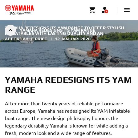
YAMAHA REDESIGNS ITS YAM RANGE TO OFFER STYLISH
YAMAHA REDESIGNS ITS YAM RANGE
INFLATABLES WITH LASTING QUALITY AND AN
AFFORDABLE PRICE.
|
12 JANUARI 2020
YAMAHA REDESIGNS ITS YAM
RANGE
After more than twenty years of reliable performance
across Europe, Yamaha has redesigned its YAM inflatable
boat range. The new design philosophy honours the
legendary durability Yamaha is known for while adding a
fresh, modern look and a wide range of features.