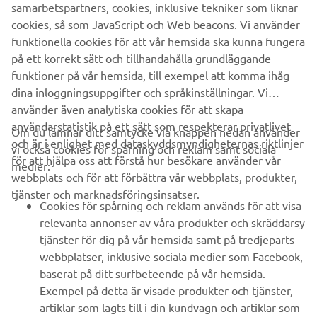
samarbetspartners, cookies, inklusive tekniker som liknar
cookies, så som JavaScript och Web beacons. Vi använder
funktionella cookies för att vår hemsida ska kunna fungera
DISCOVER THE RANGE
på ett korrekt sätt och tillhandahålla grundläggande
funktioner på vår hemsida, till exempel att komma ihåg
dina inloggningsuppgifter och språkinställningar. Vi
använder även analytiska cookies för att skapa
användarstatistik på ett sätt som respekterar privatlivet
Om du lämnar ditt samtycke via knappen nedan använder
och är i enlighet med dataskyddsmyndigheternas riktlinjer
vi också cookies för spårning och reklam samt sociala
FÖRETAG
för att hjälpa oss att förstå hur besökare använder vår
medier:
webbplats och för att förbättra vår webbplats, produkter,
tjänster och marknadsföringsinsatser.
B2B
Cookies för spårning och reklam används för att visa
relevanta annonser av våra produkter och skräddarsy
UTFORSKA YAMAHA
tjänster för dig på vår hemsida samt på tredjeparts
webbplatser, inklusive sociala medier som Facebook,
baserat på ditt surfbeteende på vår hemsida.
FAQ & SUPPORT
Exempel på detta är visade produkter och tjänster,
artiklar som lagts till i din kundvagn och artiklar som