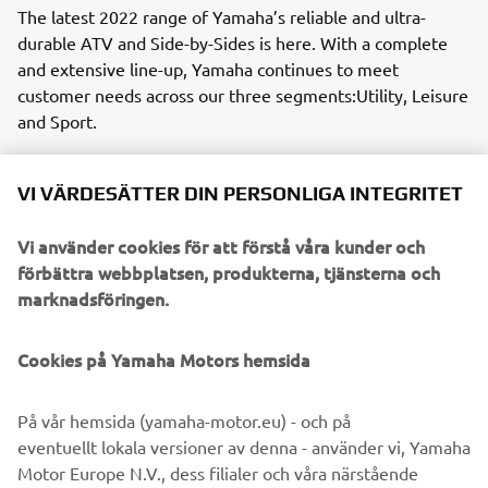
The latest 2022 range of Yamaha’s reliable and ultra-
durable ATV and Side-by-Sides is here. With a complete
and extensive line-up, Yamaha continues to meet
customer needs across our three segments:Utility, Leisure
and Sport.
Introducing new colours and graphics, and additional
features as standard, the 2022 line-up continues to build
VI VÄRDESÄTTER DIN PERSONLIGA INTEGRITET
on the reliability and durability expected from Yamaha.
Vi använder cookies för att förstå våra kunder och
As we move forward, our commitment to inspire and to
förbättra webbplatsen, produkterna, tjänsterna och
help everyone is at the forefront of our products. From
marknadsföringen.
rookie to expert, our message it simple: to create
memorable experiences through our products that allow
Cookies på Yamaha Motors hemsida
our customers to live, work and play in the outdoors with
unwavering confidence and enjoyment.
På vår hemsida (yamaha-motor.eu) - och på
Discover the latest offering from Yamaha, with the 2022
eventuellt lokala versioner av denna - använder vi, Yamaha
ATV and Side-by-Side range!
Motor Europe N.V., dess filialer och våra närstående