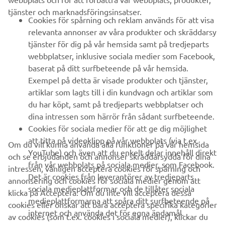
tjänster och marknadsföringsinsatser.
B2B
Cookies för spårning och reklam används för att visa
relevanta annonser av våra produkter och skräddarsy
UTFORSKA YAMAHA
tjänster för dig på vår hemsida samt på tredjeparts
webbplatser, inklusive sociala medier som Facebook,
baserat på ditt surfbeteende på vår hemsida.
FAQ & SUPPORT
Exempel på detta är visade produkter och tjänster,
artiklar som lagts till i din kundvagn och artiklar som
du har köpt, samt på tredjeparts webbplatser och
NYHETSBREV
dina intressen som härrör från sådant surfbeteende.
Bli först att ta del av de senaste erbjudandena, evenemangen,
Cookies för sociala medier för att ge dig möjlighet
nyheterna och mycket mer
att titta på videoklipp på vår webbplats (via t.ex.
Om du vill kunna använda alla funktioner på vår hemsida
YouTube) och även att du enkelt delar innehåll direkt
och se erbjudanden och annonser skräddarsydda för dina
från vår webbplats på sociala medier, som Facebook.
intressen, vänligen acceptera cookies för spårning och
Det är cookies från leverantörer av tredjeparts
annonsering och cookies för sociala medier genom att
PRENUMERERA
sociala medieplattformar och de tillåter sociala
klicka på Acceptera. Om du inte vill acceptera dessa
medieplattformarna att spåra ditt surfbeteende på
cookies eller önskar att bara acceptera specifika kategorier
internet och använda det för egna ändamål.
Läs vår integritetspolicy för att ta reda på hur vi behandlar dina
av cookies (som t.ex. cookies i sociala medier), klickar du
personuppgifter:
Integritetspolicy