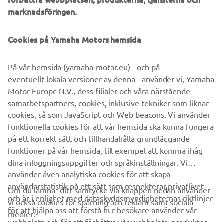
shocks – such as port congestion – eliminated, optimized
marknadsföringen.
packing for inland EU logistics and waste reduction. MBK
Industrie’s St Quentin factory currently manufactures over
80,000 Yamaha motorcycles, scooters and recreational
Cookies på Yamaha Motors hemsida
vehicles each year. With ISO 14001, for environment
protection, and ISO 9001, for quality enhancement,
På vår hemsida (yamaha-motor.eu) - och på
certifications – MBK Industrie is ready to offer the highest
eventuellt lokala versioner av denna - använder vi, Yamaha
levels of service to our EU customers.
Motor Europe N.V., dess filialer och våra närstående
samarbetspartners, cookies, inklusive tekniker som liknar
cookies, så som JavaScript och Web beacons. Vi använder
funktionella cookies för att vår hemsida ska kunna fungera
DISCOVER THE NEW PWSERIES S2 AND DISPLAY B
på ett korrekt sätt och tillhandahålla grundläggande
funktioner på vår hemsida, till exempel att komma ihåg
dina inloggningsuppgifter och språkinställningar. Vi
använder även analytiska cookies för att skapa
användarstatistik på ett sätt som respekterar privatlivet
Om du lämnar ditt samtycke via knappen nedan använder
och är i enlighet med dataskyddsmyndigheternas riktlinjer
vi också cookies för spårning och reklam samt sociala
FÖRETAG
för att hjälpa oss att förstå hur besökare använder vår
medier:
webbplats och för att förbättra vår webbplats, produkter,