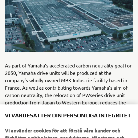
As part of Yamaha’s accelerated carbon neutrality goal for
2050, Yamaha drive units will be produced at the
company’s wholly-owned MBK Industrie facility based in
France. As well as contributing towards Yamaha’s aim of
carbon neutrality, the relocation of PWseries drive unit
production from Japan to Western Europe, reduces the
need for expensive and recently unreliable logistics
VI VÄRDESÄTTER DIN PERSONLIGA INTEGRITET
operations and offers many additional benefits to bicycle
manufacturers: lead times substantially reduced,
Vi använder cookies för att förstå våra kunder och
enhanced flexibility in deliveries, external supply chain
förbättra webbplatsen, produkterna, tjänsterna och