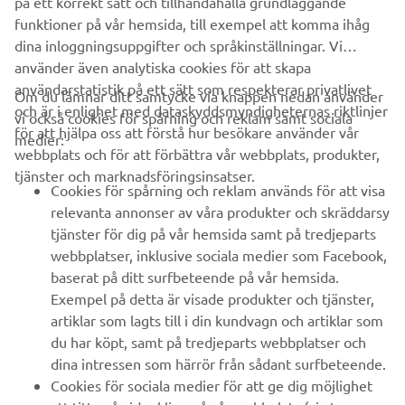
DISCOVER THE NEW YAMAHA EBIKES
på ett korrekt sätt och tillhandahålla grundläggande
funktioner på vår hemsida, till exempel att komma ihåg
dina inloggningsuppgifter och språkinställningar. Vi
använder även analytiska cookies för att skapa
användarstatistik på ett sätt som respekterar privatlivet
Om du lämnar ditt samtycke via knappen nedan använder
och är i enlighet med dataskyddsmyndigheternas riktlinjer
vi också cookies för spårning och reklam samt sociala
FÖRETAG
för att hjälpa oss att förstå hur besökare använder vår
medier:
webbplats och för att förbättra vår webbplats, produkter,
tjänster och marknadsföringsinsatser.
B2B
Cookies för spårning och reklam används för att visa
relevanta annonser av våra produkter och skräddarsy
UTFORSKA YAMAHA
tjänster för dig på vår hemsida samt på tredjeparts
webbplatser, inklusive sociala medier som Facebook,
baserat på ditt surfbeteende på vår hemsida.
FAQ & SUPPORT
Exempel på detta är visade produkter och tjänster,
artiklar som lagts till i din kundvagn och artiklar som
du har köpt, samt på tredjeparts webbplatser och
NYHETSBREV
dina intressen som härrör från sådant surfbeteende.
Bli först att ta del av de senaste erbjudandena, evenemangen,
Cookies för sociala medier för att ge dig möjlighet
nyheterna och mycket mer