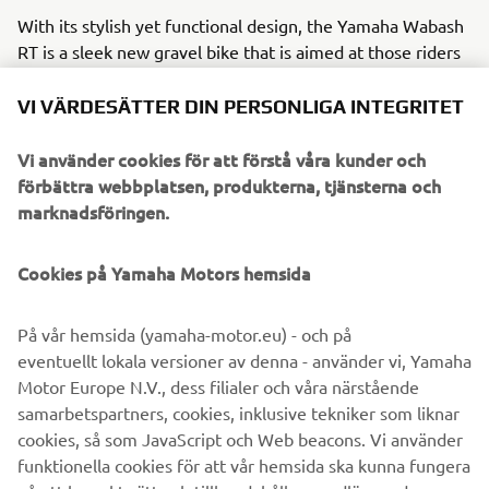
With its stylish yet functional design, the Yamaha Wabash
RT is a sleek new gravel bike that is aimed at those riders
who appreciate the fun, freedom and friendships that are
an integral part of the whole riding experience. The real
VI VÄRDESÄTTER DIN PERSONLIGA INTEGRITET
beauty of the Wabash RT is that it offers riders the chance
to get out of the city or suburbs and explore new places
Vi använder cookies för att förstå våra kunder och
and enjoy every second of the ride – because it’s as much
förbättra webbplatsen, produkterna, tjänsterna och
about the journey as it is about getting there.
marknadsföringen.
Yamaha CrossCore RC: For every day, for everyone.
Cookies på Yamaha Motors hemsida
Functional, stylish and offering excellent value and strong
performance, the CrossCore RC is a versatile all-rounder
På vår hemsida (yamaha-motor.eu) - och på
designed as the ideal everyday bike for all riders, young
eventuellt lokala versioner av denna - använder vi, Yamaha
and old.
Motor Europe N.V., dess filialer och våra närstående
samarbetspartners, cookies, inklusive tekniker som liknar
cookies, så som JavaScript och Web beacons. Vi använder
funktionella cookies för att vår hemsida ska kunna fungera