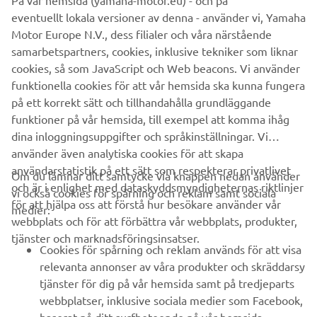
På vår hemsida (yamaha-motor.eu) - och på
eventuellt lokala versioner av denna - använder vi, Yamaha
Motor Europe N.V., dess filialer och våra närstående
samarbetspartners, cookies, inklusive tekniker som liknar
cookies, så som JavaScript och Web beacons. Vi använder
funktionella cookies för att vår hemsida ska kunna fungera
på ett korrekt sätt och tillhandahålla grundläggande
funktioner på vår hemsida, till exempel att komma ihåg
dina inloggningsuppgifter och språkinställningar. Vi
använder även analytiska cookies för att skapa
användarstatistik på ett sätt som respekterar privatlivet
Om du lämnar ditt samtycke via knappen nedan använder
och är i enlighet med dataskyddsmyndigheternas riktlinjer
vi också cookies för spårning och reklam samt sociala
FÖRETAG
för att hjälpa oss att förstå hur besökare använder vår
medier:
webbplats och för att förbättra vår webbplats, produkter,
tjänster och marknadsföringsinsatser.
B2B
Cookies för spårning och reklam används för att visa
relevanta annonser av våra produkter och skräddarsy
UTFORSKA YAMAHA
tjänster för dig på vår hemsida samt på tredjeparts
webbplatser, inklusive sociala medier som Facebook,