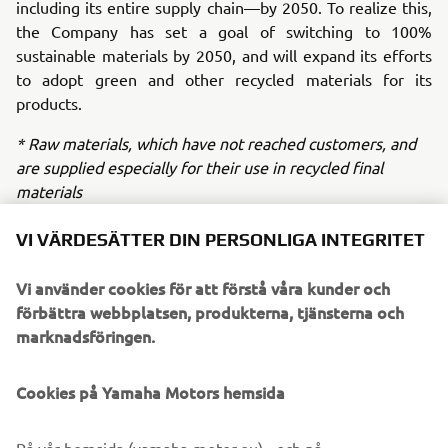
including its entire supply chain—by 2050. To realize this,
the Company has set a goal of switching to 100%
sustainable materials by 2050, and will expand its efforts
to adopt green and other recycled materials for its
products.
* Raw materials, which have not reached customers, and
are supplied especially for their use in recycled final
materials
** Intermediary materials produced during resin synthesis
VI VÄRDESÄTTER DIN PERSONLIGA INTEGRITET
*** Emissions as a direct result of business activities
Vi använder cookies för att förstå våra kunder och
(Scope 1 and 2) and emissions outside of these (Scope 3)
förbättra webbplatsen, produkterna, tjänsterna och
marknadsföringen.
Cookies på Yamaha Motors hemsida