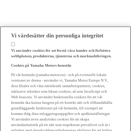
Vi värdesätter din personliga integritet
Vi använder cookies för att förstå våra kunder och förbättra
webbplatsen, produkterna, tjänsterna och marknadsföringen.
Cookies på Yamaha Motors hemsida
På vår hemsida (yamaha-motor.eu) - och på eventuellt lokala
versioner av denna - använder vi, Yamaha Motor Europe N.V.,
dess filialer och våra närstående samarbetspartners, cookies,
inklusive tekniker som liknar cookies, så som JavaScript och
Web beacons. Vi använder funktionella cookies för att vår
hemsida ska kunna fungera på ett korrekt sätt och tillhandahålla
grundläggande funktioner på vår hemsida, till exempel att
komma ihåg dina inloggningsuppgifter och språkinställningar.
Vi använder även analytiska cookies för att skapa
användarstatistik på ett sätt som respekterar privatlivet och är i
enlighet med dataskyddsmyndigheternas riktlinjer för att hjälpa