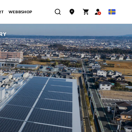
RT
WEBBSHOP
RY