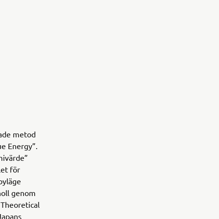
dade metod
ue Energy”.
mivärde”
et för
byläge
 noll genom
”Theoretical
Japans