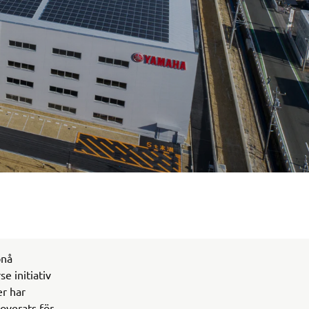
pnå
se initiativ
er har
overats för