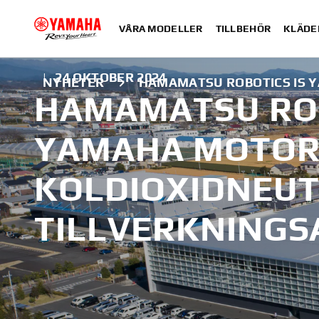
VÅRA MODELLER
TILLBEHÖR
KLÄDE
|
24 OKTOBER 2024
NYHETER
HAMAMATSU ROBOTICS IS 
HAMAMATSU RO
YAMAHA MOTOR
KOLDIOXIDNEU
TILLVERKNING