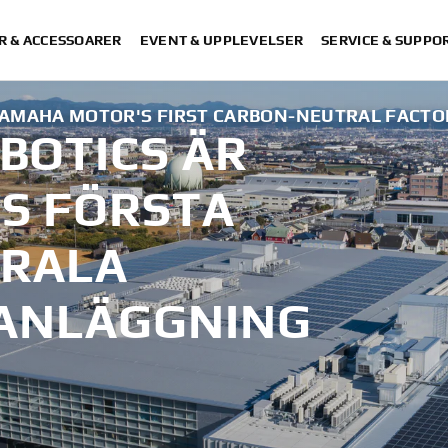
R & ACCESSOARER
EVENT & UPPLEVELSER
SERVICE & SUPPO
YAMAHA MOTOR'S FIRST CARBON-NEUTRAL FACTO
BOTICS ÄR
S FÖRSTA
TRALA
SANLÄGGNING