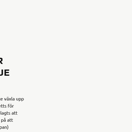
R
UE
te växla upp
tts för
lagts att
på att
apan)