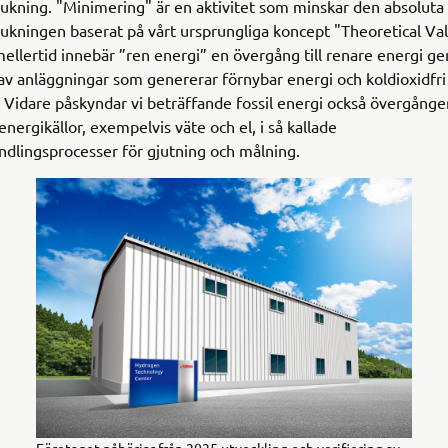
ukning. "Minimering" är en aktivitet som minskar den absoluta
ukningen baserat på vårt ursprungliga koncept "Theoretical Va
ellertid innebär ”ren energi” en övergång till renare energi g
av anläggningar som genererar förnybar energi och koldioxidfri
t. Vidare påskyndar vi beträffande fossil energi också övergången
energikällor, exempelvis väte och el, i så kallade
dlingsprocesser för gjutning och målning.
Företaget påbörjar från 2025 utveckling och verifiering av