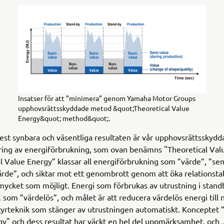
Insatser för att ”minimera” genom Yamaha Motor Groups
upphovsrättsskyddade metod &quot;Theoretical Value
Energy&quot; method&quot;.
est synbara och väsentliga resultaten är vår upphovsrättsskyd
ring av energiförbrukning, som ovan benämns "Theoretical Val
l Value Energy” klassar all energiförbrukning som ”värde”, ”se
värde”, och siktar mot ett genombrott genom att öka relationstal
mycket som möjligt. Energi som förbrukas av utrustning i stand
x. som ”värdelös”, och målet är att reducera värdelös energi till
styrteknik som stänger av utrustningen automatiskt. Konceptet 
y" och dess resultat har väckt en hel del uppmärksamhet, och 