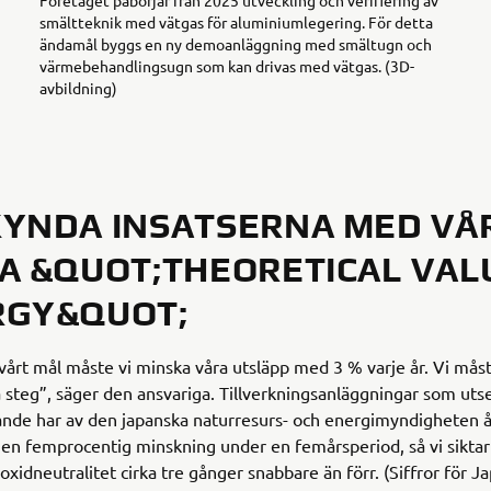
smältteknik med vätgas för aluminiumlegering. För detta
ändamål byggs en ny demoanläggning med smältugn och
värmebehandlingsugn som kan drivas med vätgas. (3D-
avbildning)
YNDA INSATSERNA MED VÅ
A &QUOT;THEORETICAL VAL
RGY&QUOT;
 vårt mål måste vi minska våra utsläpp med 3 % varje år. Vi mås
vå steg”, säger den ansvariga. Tillverkningsanläggningar som utse
nde har av den japanska naturresurs- och energimyndigheten å
n femprocentig minskning under en femårsperiod, så vi siktar 
oxidneutralitet cirka tre gånger snabbare än förr. (Siffror för J