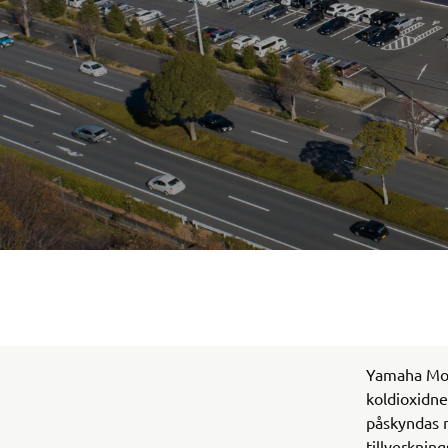
Yamaha Moto
koldioxidneu
påskyndas n
tillverknin