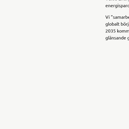
energisparc
Vi ”samarbe
globalt bör
2035 kommer
glänsande gu