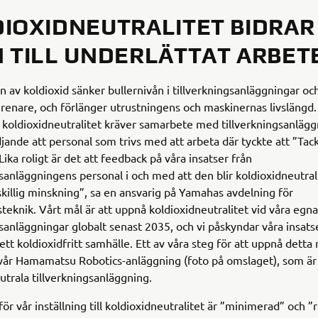
IOXIDNEUTRALITET BIDRAR
 TILL UNDERLÄTTAT ARBET
 av koldioxid sänker bullernivån i tillverkningsanläggningar o
 renare, och förlänger utrustningens och maskinernas livslängd.
r koldioxidneutralitet kräver samarbete med tillverkningsanlägg
djande att personal som trivs med att arbeta där tyckte att ”Tac
Lika roligt är det att feedback på våra insatser från
gsanläggningens personal i och med att den blir koldioxidneutral
killig minskning”, sa en ansvarig på Yamahas avdelning för
teknik. Vårt mål är att uppnå koldioxidneutralitet vid våra egna
gsanläggningar globalt senast 2035, och vi påskyndar våra insatse
ett koldioxidfritt samhälle. Ett av våra steg för att uppnå detta m
 vår Hamamatsu Robotics-anläggning (foto på omslaget), som är 
utrala tillverkningsanläggning.
ör vår inställning till koldioxidneutralitet är ”minimerad” och ”