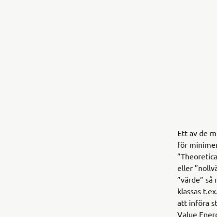
Ett av de m
för minime
”Theoretica
eller ”noll
”värde” så 
klassas t.e
att införa 
Value Energ