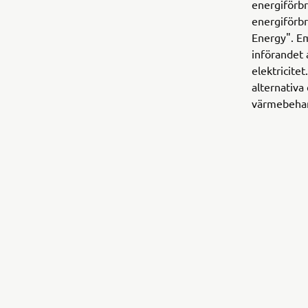
energiförbr
energiförbr
Energy". Em
införandet 
elektricite
alternativa 
värmebehan