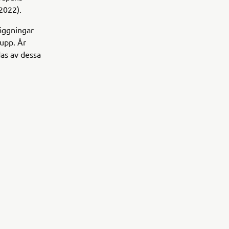
2022).
läggningar
 upp. År
das av dessa