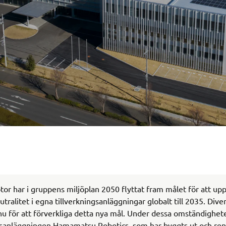
r har i gruppens miljöplan 2050 flyttat fram målet för att up
tralitet i egna tillverkningsanläggningar globalt till 2035. Diver
u för att förverkliga detta nya mål. Under dessa omständighet
gsanläggningen Hamamatsu Robotics, som har byggts ut och ren