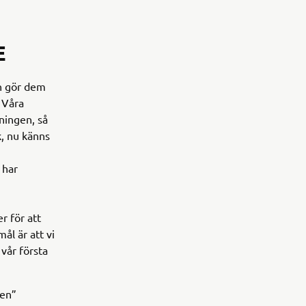
E
ch gör dem
 Våra
ningen, så
k, nu känns
 har
r för att
ål är att vi
vår första
ren”