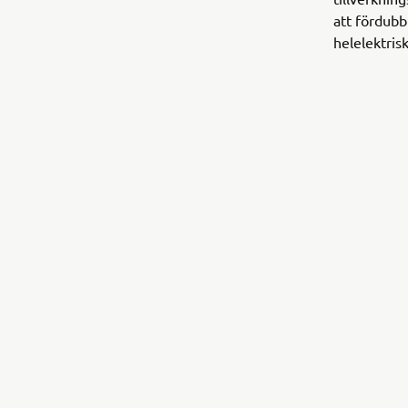
att fördubb
helelektris