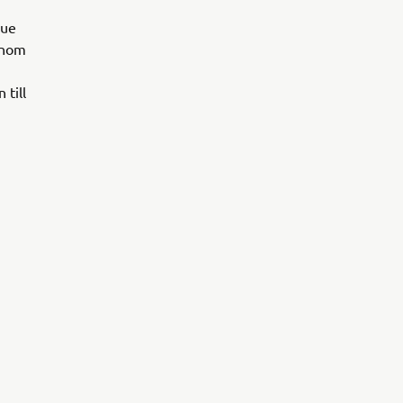
lue
enom
 till