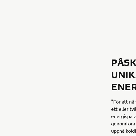
PÅSK
UNIK
ENE
"För att nå
ett eller t
energispara
genomföra e
uppnå koldi