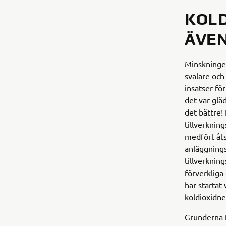
KOLD
ÄVEN
Minskningen
svalare och
insatser fö
det var glä
det bättre! 
tillverknin
medfört åts
anläggnings
tillverknin
förverkliga 
har startat
koldioxidne
Grunderna f