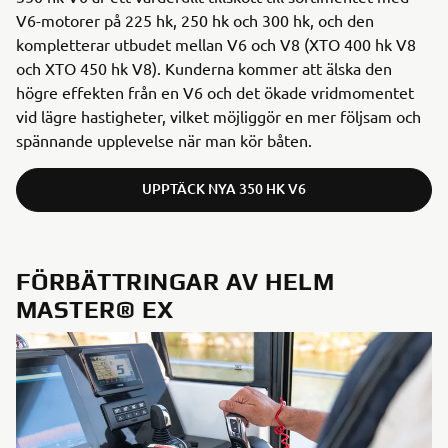
V6-motorer på 225 hk, 250 hk och 300 hk, och den
kompletterar utbudet mellan V6 och V8 (XTO 400 hk V8
och XTO 450 hk V8). Kunderna kommer att älska den
högre effekten från en V6 och det ökade vridmomentet
vid lägre hastigheter, vilket möjliggör en mer följsam och
spännande upplevelse när man kör båten.
UPPTÄCK NYA 350 HK V6
FÖRBÄTTRINGAR AV HELM
MASTER® EX