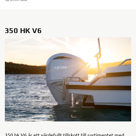
350 HK V6
350 hk V6 är ett värdefullt tillskott till sortimentet med