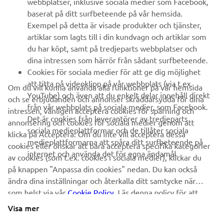
webbplatser, inklusive sociala medier som Facebook,
baserat på ditt surfbeteende på vår hemsida.
FAQ & SUPPORT
Exempel på detta är visade produkter och tjänster,
artiklar som lagts till i din kundvagn och artiklar som
du har köpt, samt på tredjeparts webbplatser och
NYHETSBREV
dina intressen som härrör från sådant surfbeteende.
Bli först att ta del av de senaste erbjudandena, evenemangen,
Cookies för sociala medier för att ge dig möjlighet
nyheterna och mycket mer
att titta på videoklipp på vår webbplats (via t.ex.
Om du vill kunna använda alla funktioner på vår hemsida
YouTube) och även att du enkelt delar innehåll direkt
och se erbjudanden och annonser skräddarsydda för dina
från vår webbplats på sociala medier, som Facebook.
intressen, vänligen acceptera cookies för spårning och
Det är cookies från leverantörer av tredjeparts
annonsering och cookies för sociala medier genom att
PRENUMERERA
sociala medieplattformar och de tillåter sociala
klicka på Acceptera. Om du inte vill acceptera dessa
medieplattformarna att spåra ditt surfbeteende på
cookies eller önskar att bara acceptera specifika kategorier
internet och använda det för egna ändamål.
Läs vår integritetspolicy för att ta reda på hur vi behandlar dina
av cookies (som t.ex. cookies i sociala medier), klickar du
personuppgifter:
Integritetspolicy
på knappen "Anpassa din cookies" nedan. Du kan också
ändra dina inställningar och återkalla ditt samtycke när
som helst via vår
Cookie Policy
. Läs denna policy för att
Sweden (Swedish)
lära dig mer om de cookies vi använder och hur
Visa mer
vi använder dem.