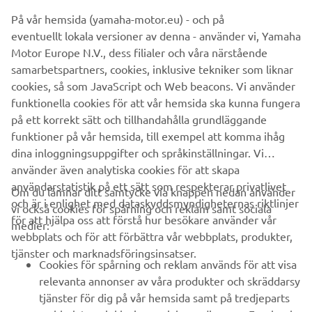
funktionen är perfekt vid tomgångskörning ute på vattnet
eller när man t.ex. väntar vid en brygga. Det
På vår hemsida (yamaha-motor.eu) - och på
toppmonterade reglageboxen möjliggör enkel hantering
eventuellt lokala versioner av denna - använder vi, Yamaha
av gas och växel med en hand och inställning av
Motor Europe N.V., dess filialer och våra närstående
trimningen via en tumstyrd knapp på handtaget. Det har
samarbetspartners, cookies, inklusive tekniker som liknar
aldrig varit enklare att köra!
cookies, så som JavaScript och Web beacons. Vi använder
funktionella cookies för att vår hemsida ska kunna fungera
UPPTÄCK HELM MASTER® EX
på ett korrekt sätt och tillhandahålla grundläggande
funktioner på vår hemsida, till exempel att komma ihåg
dina inloggningsuppgifter och språkinställningar. Vi
använder även analytiska cookies för att skapa
användarstatistik på ett sätt som respekterar privatlivet
Om du lämnar ditt samtycke via knappen nedan använder
och är i enlighet med dataskyddsmyndigheternas riktlinjer
vi också cookies för spårning och reklam samt sociala
FÖRETAG
för att hjälpa oss att förstå hur besökare använder vår
medier:
webbplats och för att förbättra vår webbplats, produkter,
tjänster och marknadsföringsinsatser.
B2B
Cookies för spårning och reklam används för att visa
relevanta annonser av våra produkter och skräddarsy
UTFORSKA YAMAHA
tjänster för dig på vår hemsida samt på tredjeparts