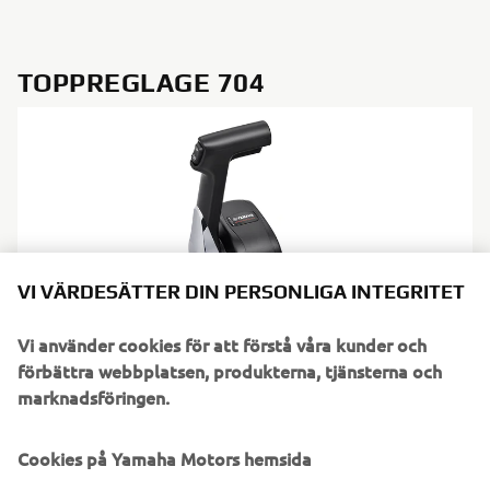
TOPPREGLAGE 704
VI VÄRDESÄTTER DIN PERSONLIGA INTEGRITET
Vi använder cookies för att förstå våra kunder och
förbättra webbplatsen, produkterna, tjänsterna och
marknadsföringen.
Nytt för 2024 är att Yamahas mekaniska toppreglage 704
nu finns tillgänglig med en neutral låsfunktion som gör att
Cookies på Yamaha Motors hemsida
neutralt läge behålls medan motorn är igång. Den här