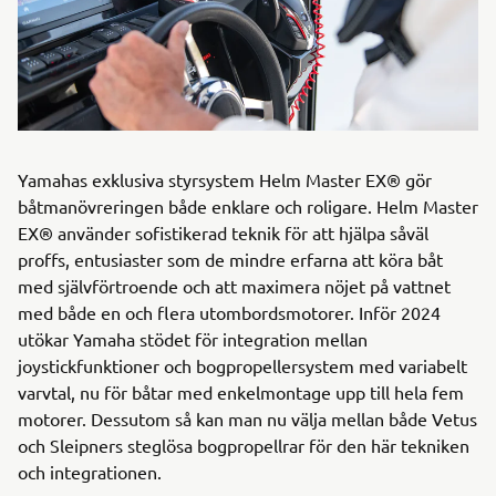
Yamahas exklusiva styrsystem Helm Master EX® gör
båtmanövreringen både enklare och roligare. Helm Master
EX® använder sofistikerad teknik för att hjälpa såväl
proffs, entusiaster som de mindre erfarna att köra båt
med självförtroende och att maximera nöjet på vattnet
med både en och flera utombordsmotorer. Inför 2024
utökar Yamaha stödet för integration mellan
joystickfunktioner och bogpropellersystem med variabelt
varvtal, nu för båtar med enkelmontage upp till hela fem
motorer. Dessutom så kan man nu välja mellan både Vetus
och Sleipners steglösa bogpropellrar för den här tekniken
och integrationen.