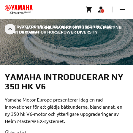
MÖTER EFTERFRÅGAN PÅ OLIKA MOTORSTORLEKAR
|
YAMAHA’S EXHILARATING NEW 350HP V6: MEETING
16 JANUARI 2024
DEMAND FOR HORSEPOWER DIVERSITY
YAMAHA INTRODUCERAR NY
350 HK V6
Yamaha Motor Europe presenterar idag en rad
innovationer för att glädja båtkunderna, bland annat, en
ny 350 hk V6-motor och ytterligare uppgraderingar av
Helm Master® EX-systemet.
3
min läst