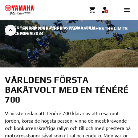
TÉNÉRÉ 700 TÄNJER PÅ GRÄNSERNA IGEN
|
TÉNÉRÉ 700 BACKFLIP: YAMAHA PUSHES THE LIMITS
3 DECEMBER 2024
AGAIN
VÄRLDENS FÖRSTA
BAKÅTVOLT MED EN TÉNÉRÉ
700
Vi visste redan att Ténéré 700 klarar av att resa runt
jorden, korsa de högsta passen, vinna de mest krävande
och konkurrenskraftiga rallyn och till och med prestera på
motocrossbanor såväl som i trial och enduro. Men varför