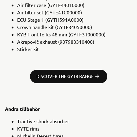
Air filter case (GYTE44010000)
Air filter set (GYTE41C00000)
ECU Stage 1 (GYTH591A0000)
Crown handle kit (GYTF34050000)
KYB front forks 48 mm (GYTF31000000)
Akrapovič exhaust (907983310400)
Sticker kit
DISCOVER THE GYTR RANGE
Andra tillbehör
TracTive shock absorber
KYTE rims
Michelin Desert tyres