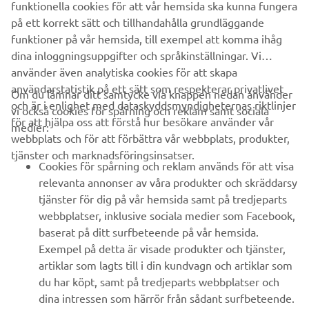
funktionella cookies för att vår hemsida ska kunna fungera
på ett korrekt sätt och tillhandahålla grundläggande
funktioner på vår hemsida, till exempel att komma ihåg
dina inloggningsuppgifter och språkinställningar. Vi
använder även analytiska cookies för att skapa
användarstatistik på ett sätt som respekterar privatlivet
Om du lämnar ditt samtycke via knappen nedan använder
och är i enlighet med dataskyddsmyndigheternas riktlinjer
vi också cookies för spårning och reklam samt sociala
FÖRETAG
för att hjälpa oss att förstå hur besökare använder vår
medier:
webbplats och för att förbättra vår webbplats, produkter,
tjänster och marknadsföringsinsatser.
B2B
Cookies för spårning och reklam används för att visa
relevanta annonser av våra produkter och skräddarsy
UTFORSKA YAMAHA
tjänster för dig på vår hemsida samt på tredjeparts
webbplatser, inklusive sociala medier som Facebook,
baserat på ditt surfbeteende på vår hemsida.
FAQ & SUPPORT
Exempel på detta är visade produkter och tjänster,
artiklar som lagts till i din kundvagn och artiklar som
du har köpt, samt på tredjeparts webbplatser och
NYHETSBREV
dina intressen som härrör från sådant surfbeteende.