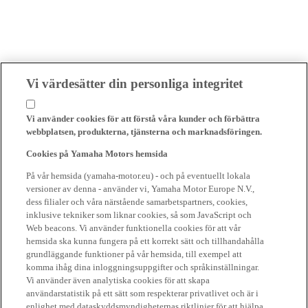
Vi värdesätter din personliga integritet
Vi använder cookies för att förstå våra kunder och förbättra
webbplatsen, produkterna, tjänsterna och marknadsföringen.
Cookies på Yamaha Motors hemsida
På vår hemsida (yamaha-motor.eu) - och på eventuellt lokala
versioner av denna - använder vi, Yamaha Motor Europe N.V.,
dess filialer och våra närstående samarbetspartners, cookies,
inklusive tekniker som liknar cookies, så som JavaScript och
Web beacons. Vi använder funktionella cookies för att vår
hemsida ska kunna fungera på ett korrekt sätt och tillhandahålla
grundläggande funktioner på vår hemsida, till exempel att
komma ihåg dina inloggningsuppgifter och språkinställningar.
Vi använder även analytiska cookies för att skapa
användarstatistik på ett sätt som respekterar privatlivet och är i
enlighet med dataskyddsmyndigheternas riktlinjer för att hjälpa