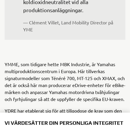
koldioxidneutralitet vid alla 
produktionsanläggningar.
— Clément Villet, Land Mobility Director på 
YME
YMME, som tidigare hette MBK Industrie, är Yamahas
multiproduktionscentrum i Europa. Här tillverkas
signaturmodeller som Ténéré 700, MT-125 och XMAX, och
det är också här man producerar eDrive-enheter för eBike-
märken och anpassar Yamahas motordrivna tvåhjulingar
och fyrhjulingar så att de uppfyller de specifika EU-kraven.
YDRE har etablerat sig för att tillgodose de krav som den
europeiska marknaden ställer genom att fokusera på lokal
VI VÄRDESÄTTER DIN PERSONLIGA INTEGRITET
fordonsdesign. Sedan 2005 arbetar YMRE från norra