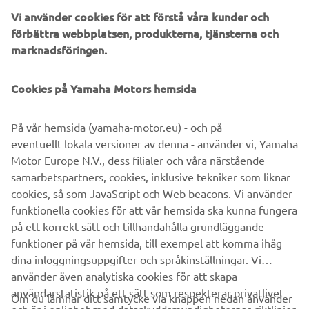
Italien, ett område som valts ut för sin rika bilkultur och
Vi använder cookies för att förstå våra kunder och
sitt strategiska läge nära tillverkare av avancerad teknik
förbättra webbplatsen, produkterna, tjänsterna och
och förstklassiga ingenjörstjänster. Sedan dess har YMRE
marknadsföringen.
gått i spetsen för designprocessen för närmare 30
Yamaha-modeller, av vilka några därefter har tillverkats på
YMME, vilket gör dem till produkter som i sin helhet
Cookies på Yamaha Motors hemsida
designats och monterats i Europa.
På vår hemsida (yamaha-motor.eu) - och på
YMIT är Yamahas italienska dotterbolag och det står för
eventuellt lokala versioner av denna - använder vi, Yamaha
marknadsföring, försäljning och serviceaktiviteter på den
Motor Europe N.V., dess filialer och våra närstående
italienska marknaden.
samarbetspartners, cookies, inklusive tekniker som liknar
cookies, så som JavaScript och Web beacons. Vi använder
funktionella cookies för att vår hemsida ska kunna fungera
FLER NYHETER
på ett korrekt sätt och tillhandahålla grundläggande
funktioner på vår hemsida, till exempel att komma ihåg
dina inloggningsuppgifter och språkinställningar. Vi
använder även analytiska cookies för att skapa
användarstatistik på ett sätt som respekterar privatlivet
Om du lämnar ditt samtycke via knappen nedan använder