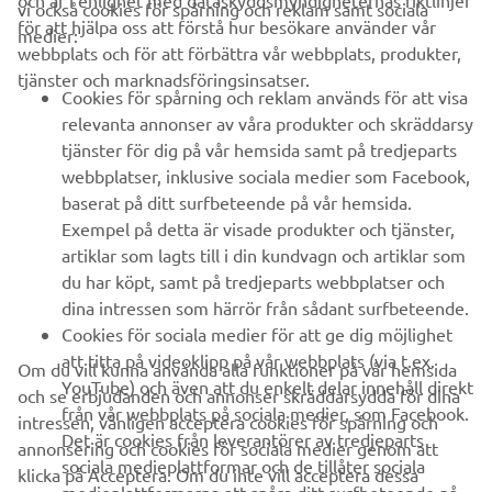
och är i enlighet med dataskyddsmyndigheternas riktlinjer
vi också cookies för spårning och reklam samt sociala
FÖRETAG
för att hjälpa oss att förstå hur besökare använder vår
medier:
webbplats och för att förbättra vår webbplats, produkter,
tjänster och marknadsföringsinsatser.
B2B
Cookies för spårning och reklam används för att visa
relevanta annonser av våra produkter och skräddarsy
UTFORSKA YAMAHA
tjänster för dig på vår hemsida samt på tredjeparts
webbplatser, inklusive sociala medier som Facebook,
baserat på ditt surfbeteende på vår hemsida.
FAQ & SUPPORT
Exempel på detta är visade produkter och tjänster,
artiklar som lagts till i din kundvagn och artiklar som
du har köpt, samt på tredjeparts webbplatser och
NYHETSBREV
dina intressen som härrör från sådant surfbeteende.
Bli först att ta del av de senaste erbjudandena, evenemangen,
Cookies för sociala medier för att ge dig möjlighet
nyheterna och mycket mer
att titta på videoklipp på vår webbplats (via t.ex.
Om du vill kunna använda alla funktioner på vår hemsida
YouTube) och även att du enkelt delar innehåll direkt
och se erbjudanden och annonser skräddarsydda för dina
från vår webbplats på sociala medier, som Facebook.
intressen, vänligen acceptera cookies för spårning och
Det är cookies från leverantörer av tredjeparts
annonsering och cookies för sociala medier genom att
PRENUMERERA
sociala medieplattformar och de tillåter sociala
klicka på Acceptera. Om du inte vill acceptera dessa