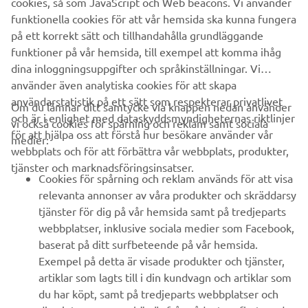
cookies, så som JavaScript och Web beacons. Vi använder
funktionella cookies för att vår hemsida ska kunna fungera
ALLA NYHETER
på ett korrekt sätt och tillhandahålla grundläggande
funktioner på vår hemsida, till exempel att komma ihåg
dina inloggningsuppgifter och språkinställningar. Vi
använder även analytiska cookies för att skapa
användarstatistik på ett sätt som respekterar privatlivet
Om du lämnar ditt samtycke via knappen nedan använder
och är i enlighet med dataskyddsmyndigheternas riktlinjer
vi också cookies för spårning och reklam samt sociala
FÖRETAG
för att hjälpa oss att förstå hur besökare använder vår
medier:
webbplats och för att förbättra vår webbplats, produkter,
tjänster och marknadsföringsinsatser.
B2B
Cookies för spårning och reklam används för att visa
relevanta annonser av våra produkter och skräddarsy
UTFORSKA YAMAHA
tjänster för dig på vår hemsida samt på tredjeparts
webbplatser, inklusive sociala medier som Facebook,
baserat på ditt surfbeteende på vår hemsida.
FAQ & SUPPORT
Exempel på detta är visade produkter och tjänster,
artiklar som lagts till i din kundvagn och artiklar som
du har köpt, samt på tredjeparts webbplatser och
NYHETSBREV