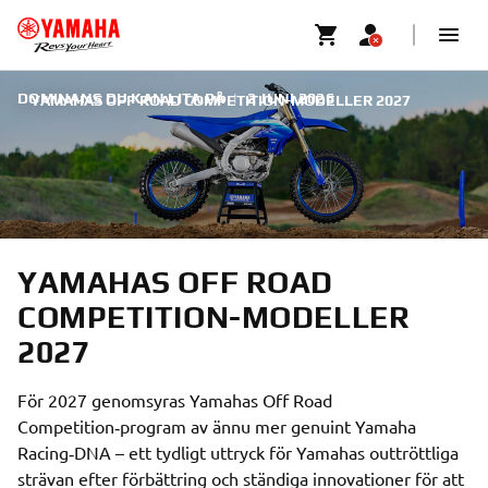
DOMINANS DU KAN LITA PÅ
|
2 JUNI 2026
YAMAHAS OFF ROAD COMPETITION-MODELLER 2027
YAMAHAS OFF ROAD
COMPETITION-MODELLER
2027
För 2027 genomsyras Yamahas Off Road
Competition‑program av ännu mer genuint Yamaha
Racing‑DNA – ett tydligt uttryck för Yamahas outtröttliga
strävan efter förbättring och ständiga innovationer för att