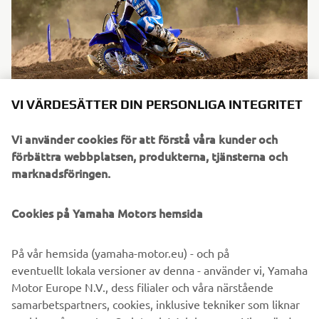
VI VÄRDESÄTTER DIN PERSONLIGA INTEGRITET
Vi använder cookies för att förstå våra kunder och
förbättra webbplatsen, produkterna, tjänsterna och
För modellåret 2027 har Yamaha YZ85 vidareutvecklats
marknadsföringen.
med uppdateringar av motor och chassi som ökar
konkurrenskraften samt förbättrar användbarhet och
tillförlitlighet, med lägre driftskostnader som resultat.
Cookies på Yamaha Motors hemsida
På vår hemsida (yamaha-motor.eu) - och på
eventuellt lokala versioner av denna - använder vi, Yamaha
UPPTÄCK HELA UTBUDET
Motor Europe N.V., dess filialer och våra närstående
samarbetspartners, cookies, inklusive tekniker som liknar