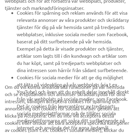
webbplats och för att förbättra vår webbplats, produkter,
tjänster och marknadsföringsinsatser.
B2B
Cookies för spårning och reklam används för att visa
relevanta annonser av våra produkter och skräddarsy
UTFORSKA YAMAHA
tjänster för dig på vår hemsida samt på tredjeparts
webbplatser, inklusive sociala medier som Facebook,
baserat på ditt surfbeteende på vår hemsida.
FAQ & SUPPORT
Exempel på detta är visade produkter och tjänster,
artiklar som lagts till i din kundvagn och artiklar som
du har köpt, samt på tredjeparts webbplatser och
NYHETSBREV
dina intressen som härrör från sådant surfbeteende.
Bli först att ta del av de senaste erbjudandena, evenemangen,
Cookies för sociala medier för att ge dig möjlighet
nyheterna och mycket mer
att titta på videoklipp på vår webbplats (via t.ex.
Om du vill kunna använda alla funktioner på vår hemsida
YouTube) och även att du enkelt delar innehåll direkt
och se erbjudanden och annonser skräddarsydda för dina
från vår webbplats på sociala medier, som Facebook.
intressen, vänligen acceptera cookies för spårning och
Det är cookies från leverantörer av tredjeparts
annonsering och cookies för sociala medier genom att
PRENUMERERA
sociala medieplattformar och de tillåter sociala
klicka på Acceptera. Om du inte vill acceptera dessa
medieplattformarna att spåra ditt surfbeteende på
cookies eller önskar att bara acceptera specifika kategorier
internet och använda det för egna ändamål.
Läs vår integritetspolicy för att ta reda på hur vi behandlar dina
av cookies (som t.ex. cookies i sociala medier), klickar du