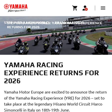
STEP INTO A NEW WORLD:
|
27 JANUARI 2026
STEP INTO A NEW WORLD: YAMAHA RACING EXPERIENCE
RETURNS FOR 2026
YAMAHA RACING
EXPERIENCE RETURNS FOR
2026
Yamaha Motor Europe are excited to announce the return
of the Yamaha Racing Experience (YRE) for 2026 – set to
take place at the legendary Misano World Circuit Marco
Simoncelli in Italy on 18th-19th June.