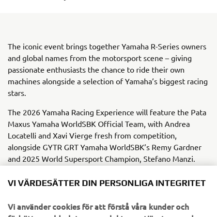
The iconic event brings together Yamaha R-Series owners
and global names from the motorsport scene – giving
passionate enthusiasts the chance to ride their own
machines alongside a selection of Yamaha’s biggest racing
stars.
The 2026 Yamaha Racing Experience will feature the Pata
Maxus Yamaha WorldSBK Official Team, with Andrea
Locatelli and Xavi Vierge fresh from competition,
alongside GYTR GRT Yamaha WorldSBK’s Remy Gardner
and 2025 World Supersport Champion, Stefano Manzi.
Yamaha’s official FIM Endurance World Championship
VI VÄRDESÄTTER DIN PERSONLIGA INTEGRITET
team, Yamalube YART, will also be in attendance, with
Marvin Fritz, Karel Hanika, and Leandro ‘Tati’ Mercado
Vi använder cookies för att förstå våra kunder och
further strengthening the list of stars set to join the