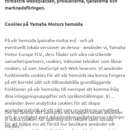
förbättra webbplatsen, produkterna, tjänsterna och
event.
marknadsföringen.
In addition, the Yamaha Racing Heritage Club will bring a
sense of nostalgia to the event, with Yamaha’s most iconic
Cookies på Yamaha Motors hemsida
race machines of yesteryear taking to the track with some
of the most recognisable names from Yamaha’s rich racing
På vår hemsida (yamaha-motor.eu) - och på
history, including Giacomo Agostini, Carlos Lavado and
eventuellt lokala versioner av denna - använder vi, Yamaha
Luca Cadalora.
Motor Europe N.V., dess filialer och våra närstående
samarbetspartners, cookies, inklusive tekniker som liknar
cookies, så som JavaScript och Web beacons. Vi använder
funktionella cookies för att vår hemsida ska kunna fungera
DISCOVER THE EXPERIENCE
på ett korrekt sätt och tillhandahålla grundläggande
funktioner på vår hemsida, till exempel att komma ihåg
dina inloggningsuppgifter och språkinställningar. Vi
använder även analytiska cookies för att skapa
användarstatistik på ett sätt som respekterar privatlivet
Om du lämnar ditt samtycke via knappen nedan använder
och är i enlighet med dataskyddsmyndigheternas riktlinjer
vi också cookies för spårning och reklam samt sociala
FÖRETAG
för att hjälpa oss att förstå hur besökare använder vår
medier: