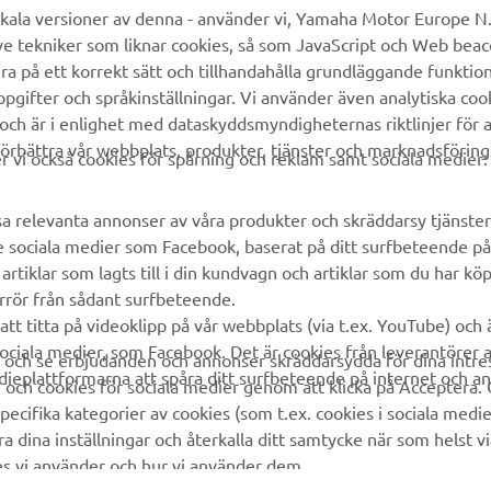
MyYamaha
Kundservice
kala versioner av denna - använder vi, Yamaha Motor Europe N.V.
ve tekniker som liknar cookies, så som JavaScript och Web bea
Yamaha Music
Reservdelskatalog
ra på ett korrekt sätt och tillhandahålla grundläggande funktio
Yamaha Racing
Yamaha-återförsäljare
gifter och språkinställningar. Vi använder även analytiska cook
 och är i enlighet med dataskyddsmyndigheternas riktlinjer för at
Yamaha Motor Global
Hantering av avfall från
örbättra vår webbplats, produkter, tjänster och marknadsföring
batterier
vi också cookies för spårning och reklam samt sociala medier:
Mobilappar
sa relevanta annonser av våra produkter och skräddarsy tjänster 
e sociala medier som Facebook, baserat på ditt surfbeteende på
rtiklar som lagts till i din kundvagn och artiklar som du har kö
rrör från sådant surfbeteende.
att titta på videoklipp på vår webbplats (via t.ex. YouTube) och
sociala medier, som Facebook. Det är cookies från leverantörer 
a och se erbjudanden och annonser skräddarsydda för dina intre
edieplattformarna att spåra ditt surfbeteende på internet och a
och cookies för sociala medier genom att klicka på Acceptera. 
ecifika kategorier av cookies (som t.ex. cookies i sociala medier
dina inställningar och återkalla ditt samtycke när som helst v
ies vi använder och hur vi använder dem.