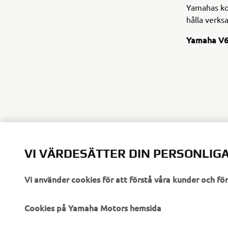
Yamahas kom
hålla verks
Yamaha V6
VI VÄRDESÄTTER DIN PERSONLIGA
Vi använder cookies för att förstå våra kunder och f
FÖRETAG
B2B
Cookies på Yamaha Motors hemsida