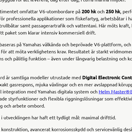
200 hk
250 hk
rtimentet omfattar V6-utombordare på
och
, per
ör professionella applikationer som fiskefartyg, arbetsbåtar i 
trullbåtar samt passagerartrafik och vattentaxi. Här möts kraft, 
tt paket som klarar intensiv kommersiell drift.
baseras på Yamahas välkända och beprövade V6-plattform, och
s för att möta verklighetens krav. Resultatet är starkt vridmome
ns och pålitlig funktion – även under långvarig belastning och k
Digital Electronic Cont
rd är samtliga modeller utrustade med
exakt gasrespons, mjuka växlingar och en mer avslappnad körupp
ll integration med Yamahas digitala system och
Helm Master® 
ade styrfunktioner och flexibla riggningslösningar som effektiv
g och arbete ombord.
 i utvecklingen har haft ett tydligt mål: maximal drifttid.
konstruktion, avancerat korrosionsskydd och servicevänlig desi