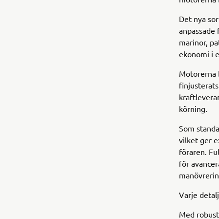
Det nya so
anpassade f
marinor, pa
ekonomi i e
Motorerna 
finjusterat
kraftlevera
körning.
Som standa
vilket ger 
föraren. Fu
för avancer
manövrerin
Varje detalj
Med robust 