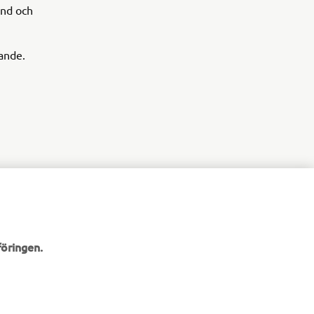
ånd och
ande.
öringen.
NYHETSBREV