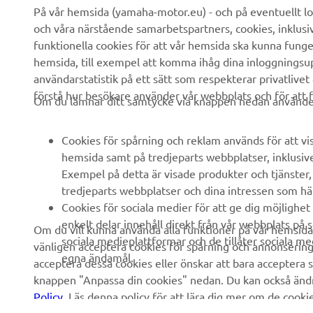
Om oss
eBike-system
På vår hemsida (yamaha-motor.eu) - och på eventuellt lo
och våra närstående samarbetspartners, cookies, inklusi
Nyheter
Myndigheter
funktionella cookies för att vår hemsida ska kunna funge
Events
Golfbanor
hemsida, till exempel att komma ihåg dina inloggningsupp
användarstatistik på ett sätt som respekterar privatlivet
Yamaha Press
Räddningstjänst
förstå hur besökare använder vår webbplats och för att f
Om du lämnar ditt samtycke via knappen nedan använder 
Broschyrer
Körskolor
Arbeta på Yamaha
Robotics
Cookies för spårning och reklam används för att vi
Bli återförsäljare
Partnerskap
hemsida samt på tredjeparts webbplatser, inklusiv
Exempel på detta är visade produkter och tjänster, a
Policy för mänskliga
Teknisk information för
tredjeparts webbplatser och dina intressen som hä
rättigheter
oberoende handlare
Cookies för sociala medier för att ge dig möjlighet 
Grundläggande
Yamalube Safety Data
enkelt delar innehåll direkt från vår webbplats på 
Om du vill kunna använda alla funktioner på vår hemsid
hållbarhetspolicy
Sheets
sociala medieplattformar och de tillåter sociala m
vänligen acceptera cookies för spårning och annonsering 
egna ändamål.
acceptera dessa cookies eller önskar att bara acceptera sp
Visselblåsarkanal
knappen "Anpassa din cookies" nedan. Du kan också ändra 
Policy
. Läs denna policy för att lära dig mer om de cook