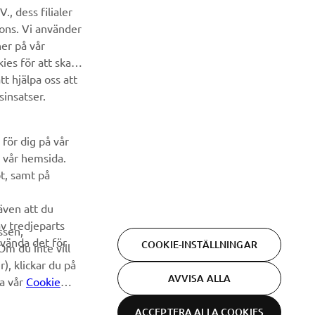
Bli först att ta del av de senaste erbjudandena, evenemangen,
, dess filialer
nyheterna och mycket mer
cons. Vi använder
ner på vår
PRENUMERERA
ies för att skapa
t hjälpa oss att
Läs vår integritetspolicy för att ta reda på hur vi behandlar dina
sinsatser.
personuppgifter:
Integritetspolicy
för dig på vår
 vår hemsida.
pt, samt på
 även att du
av tredjeparts
ssen,
nvända det för
COOKIE-INSTÄLLNINGAR
Om du inte vill
), klickar du på
AVVISA ALLA
ia vår
Cookie
ACCEPTERA ALLA COOKIES