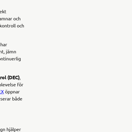
fekt
hamnar och
kontroll och
 har
nt, jämn
ontinuerlig
rol (DEC)
,
levelse för
EX
öppnar
iserar både
gn hjälper