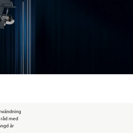
användning
r råd med
ängd är