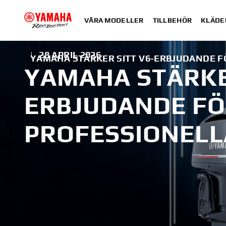
VÅRA MODELLER
TILLBEHÖR
KLÄDE
|
28 APRIL 2026
YAMAHA STÄRKER SITT V6-ERBJUDANDE 
YAMAHA STÄRKER
ERBJUDANDE F
PROFESSIONEL