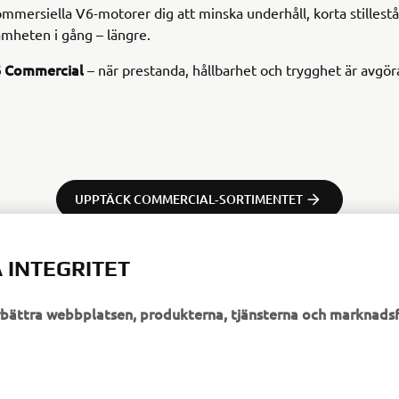
mersiella V6-motorer dig att minska underhåll, korta stillest
amheten i gång – längre.
 Commercial
– när prestanda, hållbarhet och trygghet är avgör
UPPTÄCK COMMERCIAL‑SORTIMENTET
 INTEGRITET
örbättra webbplatsen, produkterna, tjänsterna och marknadsf
UTFORSKA YAMAHA
FAQ & SUPPORT