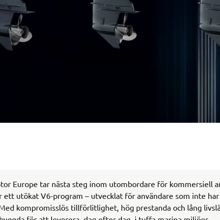
or Europe tar nästa steg inom utombordare för kommersiell 
r ett utökat V6-program – utvecklat för användare som inte ha
 Med kompromisslös tillförlitlighet, hög prestanda och lång livsl
yggda för att leverera, dag efter dag, i tuffa marina miljöer.