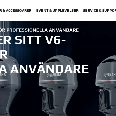
R & ACCESSOARER
EVENT & UPPLEVELSER
SERVICE & SUPPO
FÖR PROFESSIONELLA ANVÄNDARE
 SITT V6-
ÖR
LA ANVÄNDARE