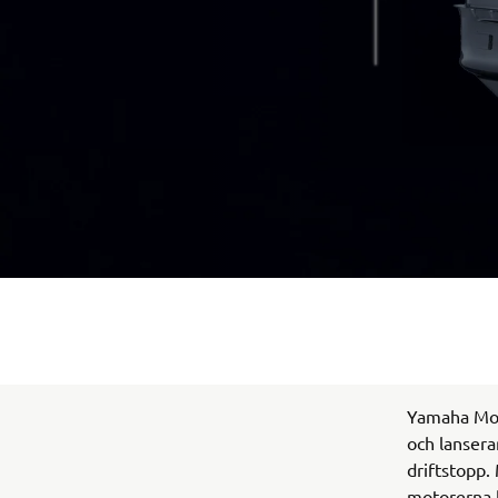
Yamaha Mot
och lansera
driftstopp.
motorerna b