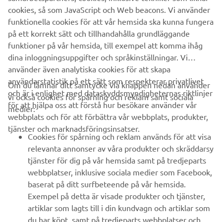
have come
cookies, så som JavaScript och Web beacons. Vi använder
from.
funktionella cookies för att vår hemsida ska kunna fungera
på ett korrekt sätt och tillhandahålla grundläggande
funktioner på vår hemsida, till exempel att komma ihåg
dina inloggningsuppgifter och språkinställningar. Vi
använder även analytiska cookies för att skapa
användarstatistik på ett sätt som respekterar privatlivet
Om du lämnar ditt samtycke via knappen nedan använder
och är i enlighet med dataskyddsmyndigheternas riktlinjer
vi också cookies för spårning och reklam samt sociala
för att hjälpa oss att förstå hur besökare använder vår
medier:
webbplats och för att förbättra vår webbplats, produkter,
tjänster och marknadsföringsinsatser.
FÖRETAG
Cookies för spårning och reklam används för att visa
relevanta annonser av våra produkter och skräddarsy
tjänster för dig på vår hemsida samt på tredjeparts
B2B
webbplatser, inklusive sociala medier som Facebook,
baserat på ditt surfbeteende på vår hemsida.
UTFORSKA YAMAHA
Exempel på detta är visade produkter och tjänster,
artiklar som lagts till i din kundvagn och artiklar som
FAQ & SUPPORT
du har köpt, samt på tredjeparts webbplatser och