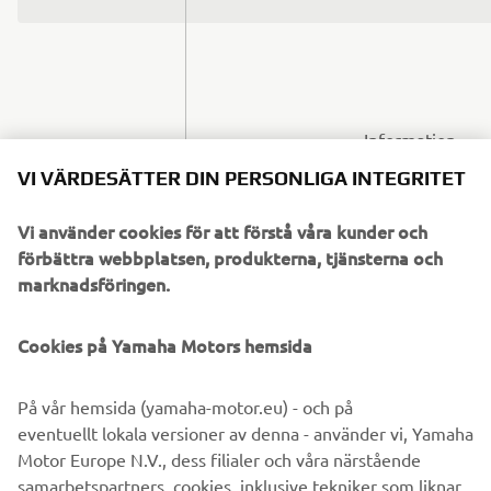
Information
about how
VI VÄRDESÄTTER DIN PERSONLIGA INTEGRITET
visitors use
our website,
Vi använder cookies för att förstå våra kunder och
IP address,
förbättra webbplatsen, produkterna, tjänsterna och
Used to limit
browser
marknadsföringen.
the number of
type and
requests that
Google
version,
have to be
Cookies på Yamaha Motors hemsida
Analytics_gat
visit time,
made to
and details
Google's
on visits to
På vår hemsida (yamaha-motor.eu) - och på
servers.
our website
eventuellt lokala versioner av denna - använder vi, Yamaha
and where
Motor Europe N.V., dess filialer och våra närstående
visitors
samarbetspartners, cookies, inklusive tekniker som liknar