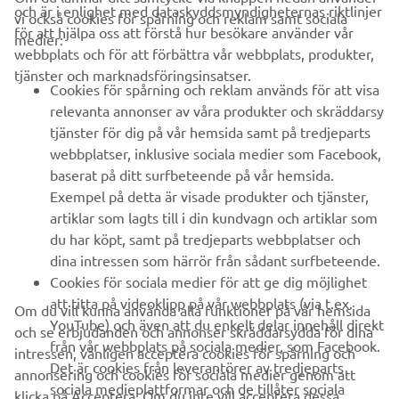
och är i enlighet med dataskyddsmyndigheternas riktlinjer
vi också cookies för spårning och reklam samt sociala
FÖRETAG
för att hjälpa oss att förstå hur besökare använder vår
medier:
webbplats och för att förbättra vår webbplats, produkter,
tjänster och marknadsföringsinsatser.
B2B
Cookies för spårning och reklam används för att visa
relevanta annonser av våra produkter och skräddarsy
UTFORSKA YAMAHA
tjänster för dig på vår hemsida samt på tredjeparts
webbplatser, inklusive sociala medier som Facebook,
baserat på ditt surfbeteende på vår hemsida.
FAQ & SUPPORT
Exempel på detta är visade produkter och tjänster,
artiklar som lagts till i din kundvagn och artiklar som
du har köpt, samt på tredjeparts webbplatser och
NYHETSBREV
dina intressen som härrör från sådant surfbeteende.
Bli först att ta del av de senaste erbjudandena, evenemangen,
Cookies för sociala medier för att ge dig möjlighet
nyheterna och mycket mer
att titta på videoklipp på vår webbplats (via t.ex.
Om du vill kunna använda alla funktioner på vår hemsida
YouTube) och även att du enkelt delar innehåll direkt
och se erbjudanden och annonser skräddarsydda för dina
från vår webbplats på sociala medier, som Facebook.
intressen, vänligen acceptera cookies för spårning och
Det är cookies från leverantörer av tredjeparts
annonsering och cookies för sociala medier genom att
PRENUMERERA
sociala medieplattformar och de tillåter sociala
klicka på Acceptera. Om du inte vill acceptera dessa