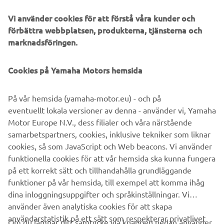
Europe's products and services
Vi använder cookies för att förstå våra kunder och
To be able to provide you with the best Yamaha
förbättra webbplatsen, produkterna, tjänsterna och
Motor Europe products and services.
marknadsföringen.
We, the Yamaha Motor Europe group, will handle all
Personal Data with great care, because we respect the
Cookies på Yamaha Motors hemsida
privacy of our customers and visitors to our Sites. Data
processing may be performed by any branch office or
På vår hemsida (yamaha-motor.eu) - och på
affiliate of Yamaha Motor Europe in the EU and by any
eventuellt lokala versioner av denna - använder vi, Yamaha
other third parties in the EU, with whom Yamaha Motor
Motor Europe N.V., dess filialer och våra närstående
Europe has signed appropriate contracts to ensure
samarbetspartners, cookies, inklusive tekniker som liknar
compliance with the applicable Data Protection legislation.
cookies, så som JavaScript och Web beacons. Vi använder
To find out more about how we use your information
funktionella cookies för att vår hemsida ska kunna fungera
please see our
Privacy Policy
.
på ett korrekt sätt och tillhandahålla grundläggande
funktioner på vår hemsida, till exempel att komma ihåg
dina inloggningsuppgifter och språkinställningar. Vi
använder även analytiska cookies för att skapa
användarstatistik på ett sätt som respekterar privatlivet
Om du lämnar ditt samtycke via knappen nedan använder