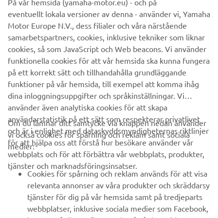
På vår hemsida (yamaha-motor.eu) - och på
eventuellt lokala versioner av denna - använder vi, Yamaha
Motor Europe N.V., dess filialer och våra närstående
samarbetspartners, cookies, inklusive tekniker som liknar
cookies, så som JavaScript och Web beacons. Vi använder
funktionella cookies för att vår hemsida ska kunna fungera
på ett korrekt sätt och tillhandahålla grundläggande
funktioner på vår hemsida, till exempel att komma ihåg
dina inloggningsuppgifter och språkinställningar. Vi
använder även analytiska cookies för att skapa
användarstatistik på ett sätt som respekterar privatlivet
Om du lämnar ditt samtycke via knappen nedan använder
och är i enlighet med dataskyddsmyndigheternas riktlinjer
vi också cookies för spårning och reklam samt sociala
FÖRETAG
för att hjälpa oss att förstå hur besökare använder vår
medier:
webbplats och för att förbättra vår webbplats, produkter,
tjänster och marknadsföringsinsatser.
B2B
Cookies för spårning och reklam används för att visa
relevanta annonser av våra produkter och skräddarsy
UTFORSKA YAMAHA
tjänster för dig på vår hemsida samt på tredjeparts
webbplatser, inklusive sociala medier som Facebook,