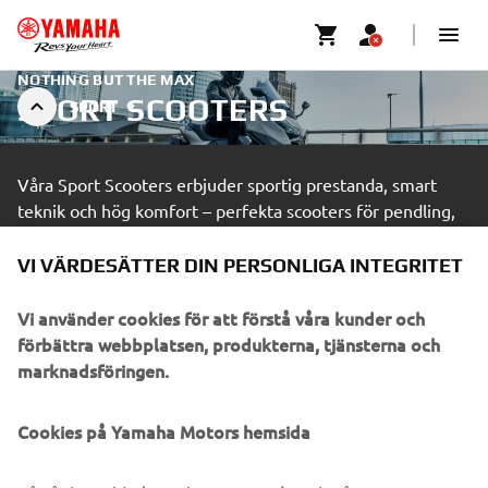
NOTHING BUT THE MAX
SPORT SCOOTERS
SPORT
Våra Sport Scooters erbjuder sportig prestanda, smart
teknik och hög komfort – perfekta scooters för pendling,
stadskörning och aktiv vardag.
VI VÄRDESÄTTER DIN PERSONLIGA INTEGRITET
LÄS MER
Vi använder cookies för att förstå våra kunder och
förbättra webbplatsen, produkterna, tjänsterna och
En professionell förare som genomför avancerad körning inom
marknadsföringen.
inhägnat område.
Cookies på Yamaha Motors hemsida
HITTA EN ÅTERFÖRSÄLJARE