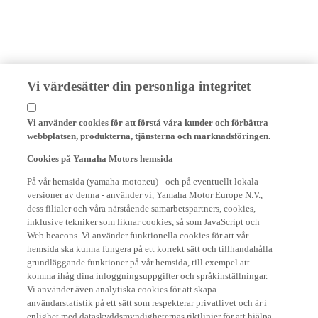
Vi värdesätter din personliga integritet
Vi använder cookies för att förstå våra kunder och förbättra
webbplatsen, produkterna, tjänsterna och marknadsföringen.
Cookies på Yamaha Motors hemsida
På vår hemsida (yamaha-motor.eu) - och på eventuellt lokala
versioner av denna - använder vi, Yamaha Motor Europe N.V.,
dess filialer och våra närstående samarbetspartners, cookies,
inklusive tekniker som liknar cookies, så som JavaScript och
Web beacons. Vi använder funktionella cookies för att vår
hemsida ska kunna fungera på ett korrekt sätt och tillhandahålla
grundläggande funktioner på vår hemsida, till exempel att
komma ihåg dina inloggningsuppgifter och språkinställningar.
Vi använder även analytiska cookies för att skapa
användarstatistik på ett sätt som respekterar privatlivet och är i
enlighet med dataskyddsmyndigheternas riktlinjer för att hjälpa