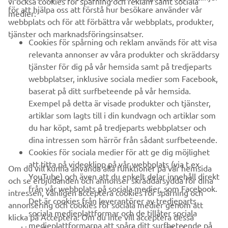
vi också cookies för spårning och reklam samt sociala
FÖRETAG
för att hjälpa oss att förstå hur besökare använder vår
medier:
webbplats och för att förbättra vår webbplats, produkter,
tjänster och marknadsföringsinsatser.
B2B
Cookies för spårning och reklam används för att visa
relevanta annonser av våra produkter och skräddarsy
UTFORSKA YAMAHA
tjänster för dig på vår hemsida samt på tredjeparts
webbplatser, inklusive sociala medier som Facebook,
baserat på ditt surfbeteende på vår hemsida.
FAQ & SUPPORT
Exempel på detta är visade produkter och tjänster,
artiklar som lagts till i din kundvagn och artiklar som
du har köpt, samt på tredjeparts webbplatser och
NYHETSBREV
dina intressen som härrör från sådant surfbeteende.
Bli först att ta del av de senaste erbjudandena, evenemangen,
Cookies för sociala medier för att ge dig möjlighet
nyheterna och mycket mer
att titta på videoklipp på vår webbplats (via t.ex.
Om du vill kunna använda alla funktioner på vår hemsida
YouTube) och även att du enkelt delar innehåll direkt
och se erbjudanden och annonser skräddarsydda för dina
från vår webbplats på sociala medier, som Facebook.
intressen, vänligen acceptera cookies för spårning och
Det är cookies från leverantörer av tredjeparts
annonsering och cookies för sociala medier genom att
PRENUMERERA
sociala medieplattformar och de tillåter sociala
klicka på Acceptera. Om du inte vill acceptera dessa
medieplattformarna att spåra ditt surfbeteende på