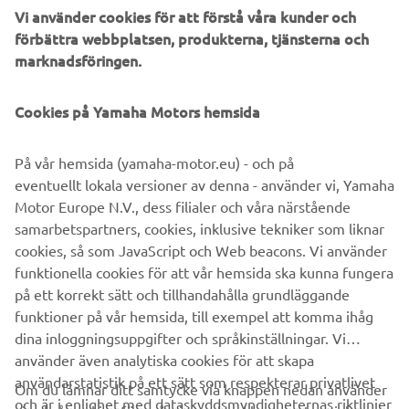
Vi använder cookies för att förstå våra kunder och
med högsta kvalitet ger vi våra kunder möjligheten,
förbättra webbplatsen, produkterna, tjänsterna och
komforten och tryggheten att ge sig ut för att arbeta eller
marknadsföringen.
för rekreation.
Oavsett om det är för arbete eller nöje kan Yamaha-ägare
Cookies på Yamaha Motors hemsida
lita på att deras fordon tar dem dit de vill åka och tillbaka.
Med den nya 10-åriga drivremsgarantin visar Yamaha att
På vår hemsida (yamaha-motor.eu) - och på
de förtjänar sitt rykte om överlägsen hållbarhet och
eventuellt lokala versioner av denna - använder vi, Yamaha
tillförlitlighet, och skiljer sig än mer från konkurrenterna.
Motor Europe N.V., dess filialer och våra närstående
Mer information Villkor för Yamahas 10-års
samarbetspartners, cookies, inklusive tekniker som liknar
drivremsgaranti.
cookies, så som JavaScript och Web beacons. Vi använder
funktionella cookies för att vår hemsida ska kunna fungera
ALLMÄNNA VILLKOR
på ett korrekt sätt och tillhandahålla grundläggande
funktioner på vår hemsida, till exempel att komma ihåg
dina inloggningsuppgifter och språkinställningar. Vi
använder även analytiska cookies för att skapa
användarstatistik på ett sätt som respekterar privatlivet
Om du lämnar ditt samtycke via knappen nedan använder
och är i enlighet med dataskyddsmyndigheternas riktlinjer