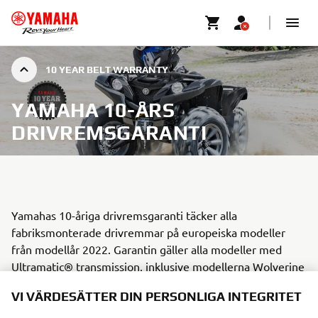
10 YEAR BELT WARRANTY
YAMAHA 10-ÅRS
DRIVREMSGARANTI
Yamahas 10-åriga drivremsgaranti täcker alla
fabriksmonterade drivremmar på europeiska modeller
från modellår 2022. Garantin gäller alla modeller med
Ultramatic® transmission, inklusive modellerna Wolverine
RMAX 1000, Wolverine 850, Viking 700, Kodiak 450,
VI VÄRDESÄTTER DIN PERSONLIGA INTEGRITET
Kodiak 700 och Grizzly 700. Genom att stå för vårt löfte
om att tillverka terrängfordon och Side-by-Side-fordon