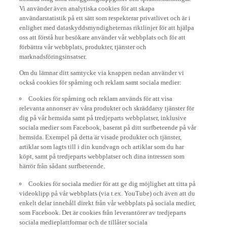
Vi använder även analytiska cookies för att skapa
användarstatistik på ett sätt som respekterar privatlivet och är i
enlighet med dataskyddsmyndigheternas riktlinjer för att hjälpa
oss att förstå hur besökare använder vår webbplats och för att
förbättra vår webbplats, produkter, tjänster och
marknadsföringsinsatser.
Om du lämnar ditt samtycke via knappen nedan använder vi
också cookies för spårning och reklam samt sociala medier:
Cookies för spårning och reklam används för att visa
relevanta annonser av våra produkter och skräddarsy tjänster för
dig på vår hemsida samt på tredjeparts webbplatser, inklusive
sociala medier som Facebook, baserat på ditt surfbeteende på vår
hemsida. Exempel på detta är visade produkter och tjänster,
artiklar som lagts till i din kundvagn och artiklar som du har
köpt, samt på tredjeparts webbplatser och dina intressen som
härrör från sådant surfbeteende.
Cookies för sociala medier för att ge dig möjlighet att titta på
videoklipp på vår webbplats (via t.ex. YouTube) och även att du
enkelt delar innehåll direkt från vår webbplats på sociala medier,
som Facebook. Det är cookies från leverantörer av tredjeparts
sociala medieplattformar och de tillåter sociala
medieplattformarna att spåra ditt surfbeteende på internet och