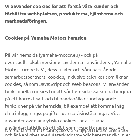
Vi använder cookies för att förstå våra kunder och
förbättra webbplatsen, produkterna, tjänsterna och
marknadsföringen.
Cookies på Yamaha Motors hemsida
På vår hemsida (yamaha-motor.eu) - och på
eventuellt lokala versioner av denna - använder vi, Yamaha
Motor Europe N.V., dess filialer och våra närstående
samarbetspartners, cookies, inklusive tekniker som liknar
cookies, så som JavaScript och Web beacons. Vi använder
Returformulär: Utombordsmotorer
funktionella cookies för att vår hemsida ska kunna fungera
Läs mer
på ett korrekt sätt och tillhandahålla grundläggande
funktioner på vår hemsida, till exempel att komma ihåg
dina inloggningsuppgifter och språkinställningar. Vi
använder även analytiska cookies för att skapa
användarstatistik på ett sätt som respekterar privatlivet
Om du lämnar ditt samtycke via knappen nedan använder
och är i enlighet med dataskyddsmyndigheternas riktlinjer