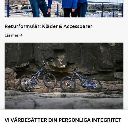
Returformulär: Kläder & Accessoarer
Läs mer
Returformulär: eBike
VI VÄRDESÄTTER DIN PERSONLIGA INTEGRITET
Läs mer