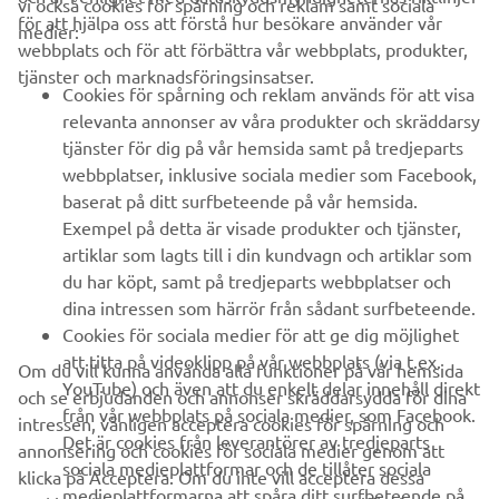
vi också cookies för spårning och reklam samt sociala
FÖRETAG
för att hjälpa oss att förstå hur besökare använder vår
medier:
webbplats och för att förbättra vår webbplats, produkter,
tjänster och marknadsföringsinsatser.
B2B
Cookies för spårning och reklam används för att visa
relevanta annonser av våra produkter och skräddarsy
UTFORSKA YAMAHA
tjänster för dig på vår hemsida samt på tredjeparts
webbplatser, inklusive sociala medier som Facebook,
baserat på ditt surfbeteende på vår hemsida.
FAQ & SUPPORT
Exempel på detta är visade produkter och tjänster,
artiklar som lagts till i din kundvagn och artiklar som
du har köpt, samt på tredjeparts webbplatser och
NYHETSBREV
dina intressen som härrör från sådant surfbeteende.
Bli först att ta del av de senaste erbjudandena, evenemangen,
Cookies för sociala medier för att ge dig möjlighet
nyheterna och mycket mer
att titta på videoklipp på vår webbplats (via t.ex.
Om du vill kunna använda alla funktioner på vår hemsida
YouTube) och även att du enkelt delar innehåll direkt
och se erbjudanden och annonser skräddarsydda för dina
från vår webbplats på sociala medier, som Facebook.
intressen, vänligen acceptera cookies för spårning och
Det är cookies från leverantörer av tredjeparts
annonsering och cookies för sociala medier genom att
PRENUMERERA
sociala medieplattformar och de tillåter sociala
klicka på Acceptera. Om du inte vill acceptera dessa
medieplattformarna att spåra ditt surfbeteende på