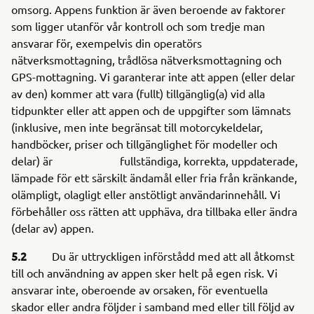
omsorg. Appens funktion är även beroende av faktorer
som ligger utanför vår kontroll och som tredje man
ansvarar för, exempelvis din operatörs
nätverksmottagning, trådlösa nätverksmottagning och
GPS-mottagning. Vi garanterar inte att appen (eller delar
av den) kommer att vara (fullt) tillgänglig(a) vid alla
tidpunkter eller att appen och de uppgifter som lämnats
(inklusive, men inte begränsat till motorcykeldelar,
handböcker, priser och tillgänglighet för modeller och
delar) är fullständiga, korrekta, uppdaterade,
lämpade för ett särskilt ändamål eller fria från kränkande,
olämpligt, olagligt eller anstötligt användarinnehåll. Vi
förbehåller oss rätten att upphäva, dra tillbaka eller ändra
(delar av) appen.
5.2
Du är uttryckligen införstådd med att all åtkomst
till och användning av appen sker helt på egen risk. Vi
ansvarar inte, oberoende av orsaken, för eventuella
skador eller andra följder i samband med eller till följd av