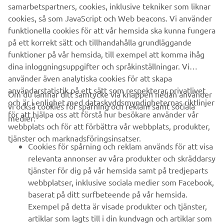
någon annan rättslig åtgärd som har sin grund i eller som
samarbetspartners, cookies, inklusive tekniker som liknar
har samband med användningsvillkoren och/eller din
cookies, så som JavaScript och Web beacons. Vi använder
åtkomst till eller användning av appen ska behandlas av
funktionella cookies för att vår hemsida ska kunna fungera
behörig nederländsk domstol.
på ett korrekt sätt och tillhandahålla grundläggande
funktioner på vår hemsida, till exempel att komma ihåg
dina inloggningsuppgifter och språkinställningar. Vi
använder även analytiska cookies för att skapa
användarstatistik på ett sätt som respekterar privatlivet
Om du lämnar ditt samtycke via knappen nedan använder
och är i enlighet med dataskyddsmyndigheternas riktlinjer
vi också cookies för spårning och reklam samt sociala
FÖRETAG
för att hjälpa oss att förstå hur besökare använder vår
medier:
webbplats och för att förbättra vår webbplats, produkter,
tjänster och marknadsföringsinsatser.
B2B
Cookies för spårning och reklam används för att visa
relevanta annonser av våra produkter och skräddarsy
UTFORSKA YAMAHA
tjänster för dig på vår hemsida samt på tredjeparts
webbplatser, inklusive sociala medier som Facebook,
baserat på ditt surfbeteende på vår hemsida.
FAQ & SUPPORT
Exempel på detta är visade produkter och tjänster,
artiklar som lagts till i din kundvagn och artiklar som