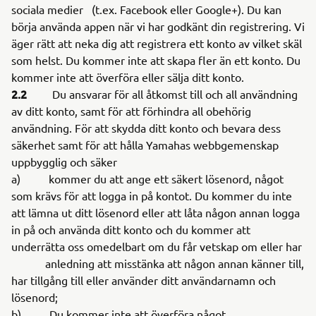
sociala medier (t.ex. Facebook eller Google+). Du kan
börja använda appen när vi har godkänt din registrering. Vi
äger rätt att neka dig att registrera ett konto av vilket skäl
som helst. Du kommer inte att skapa fler än ett konto. Du
kommer inte att överföra eller sälja ditt konto.
2.2
Du ansvarar för all åtkomst till och all användning
av ditt konto, samt för att förhindra all obehörig
användning. För att skydda ditt konto och bevara dess
säkerhet samt för att hålla Yamahas webbgemenskap
uppbygglig och säker
a) kommer du att ange ett säkert lösenord, något
som krävs för att logga in på kontot. Du kommer du inte
att lämna ut ditt lösenord eller att låta någon annan logga
in på och använda ditt konto och du kommer att
underrätta oss omedelbart om du får vetskap om eller har
anledning att misstänka att någon annan känner till,
har tillgång till eller använder ditt användarnamn och
lösenord;
b) Du kommer inte att överföra något