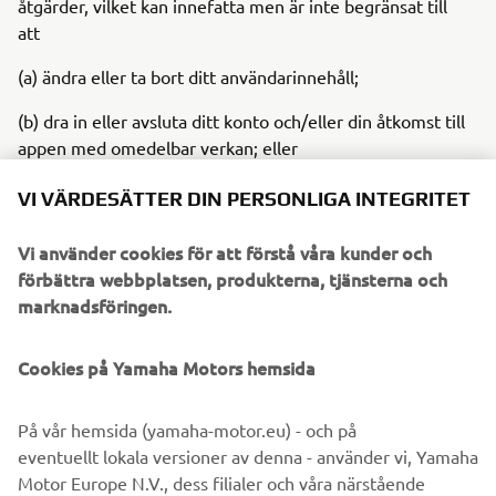
åtgärder, vilket kan innefatta men är inte begränsat till
att
(a) ändra eller ta bort ditt användarinnehåll;
(b) dra in eller avsluta ditt konto och/eller din åtkomst till
appen med omedelbar verkan; eller
(c) erhålla ersättning för eventuella skador eller
VI VÄRDESÄTTER DIN PERSONLIGA INTEGRITET
kostnader.
6.3
När kontot har avslutats ska din rätt att komma åt
Vi använder cookies för att förstå våra kunder och
och använda appen omedelbart upphöra, och ditt
förbättra webbplatsen, produkterna, tjänsterna och
användarinnehåll kommer att tas bort. Alla bestämmelser
marknadsföringen.
som är avsedda att överleva uppsägningen av dessa
användarvillkor ska överleva sådan uppsägning.
Cookies på Yamaha Motors hemsida
7 Tillämplig lag och tvister
På vår hemsida (yamaha-motor.eu) - och på
7.1
Dessa användningsvillkor regleras i enlighet med
eventuellt lokala versioner av denna - använder vi, Yamaha
lagstiftningen i Nederländerna. Alla tvister, krav eller
Motor Europe N.V., dess filialer och våra närstående