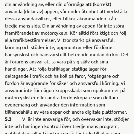
din användning av, eller din oförmåga att (korrekt)
använda (delar av) appen, vår underlåtenhet att verkställa
dessa användarvillkor, eller tillkortakommanden från
tredje mans sida. Din användning av appen får inte störa
framförandet av motorcykeln. Kör alltid försiktigt och följ
alla trafikbestämmelser. Vi tror starkt på ansvarsfull
körning och stöder inte, uppmuntrar eller fördömer
hänsynslöst och oansvarsfullt beteende medan du kör. Det
är förarens ansvar att ta vara på sig själv och sina
handlingar. Att följa trafiklagar, statliga lagar för
deltagande i trafik och ha koll på faror, fotgängare och
fordon är avgörande för säker och ansvarsfull körning. Vi
ansvarar inte för någon kroppsskada som uppkommer på
motorcyklister eller andra fordonsköpare som deltar i
evenemang och använder den information som
tillhandahålls av våra appar och andra digitala plattformar.
5.3
Vi är inte ansvariga för, och övervakar inte, stödjer
inte och har ingen kontroll över tredje mans program,
webbplatser eller tjänster som är länkade till eller som