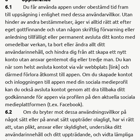
6.1
Du får använda appen under obestämd tid fram
till uppsägning i enlighet med dessa användarvillkor. Utan
hinder av andra bestämmelser, äger vi alltid rätt att efter
eget gottfinnande och utan någon skriftlig förvarning eller
anledning tillfälligt eller permanent avsluta ditt konto med
omedelbar verkan, ta bort eller ändra allt ditt
användarinnehåll, och hindra dig från att skapa ett nytt
konto utan ansvar gentemot dig eller tredje man. Du kan
när som helst avsluta kontot via vår webbplats [link] och
därmed förlora åtkomst till appen. Om du skapade kontot
och inloggningen till appen med din sociala medieprofil
kan du också avsluta kontot genom att dra tillbaka ditt
godkännande för appen via profilen på den aktuella sociala
medieplattformen (t.ex. Facebook).
6.2
Om du bryter mot dessa användningsvillkor på
något sätt eller på annat sätt uppträder olagligt, har vi rätt
att, utan plikt, ansvar eller skyldighet, undersöka ditt
användarinnehåll och ditt uppträdande, och vidta lämpliga